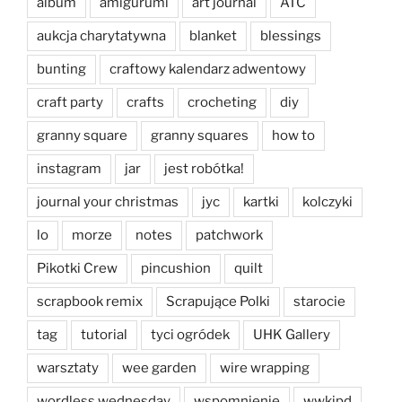
album
amigurumi
art journal
ATC
aukcja charytatywna
blanket
blessings
bunting
craftowy kalendarz adwentowy
craft party
crafts
crocheting
diy
granny square
granny squares
how to
instagram
jar
jest robótka!
journal your christmas
jyc
kartki
kolczyki
lo
morze
notes
patchwork
Pikotki Crew
pincushion
quilt
scrapbook remix
Scrapujące Polki
starocie
tag
tutorial
tyci ogródek
UHK Gallery
warsztaty
wee garden
wire wrapping
wordless wednesday
wspomnienie
wwkipd