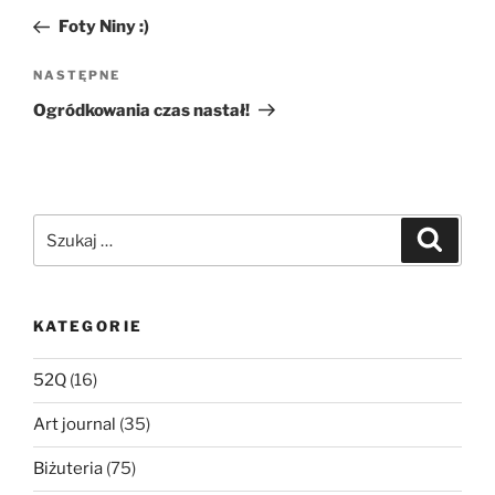
wpisu
wpis
Foty Niny :)
Następny
NASTĘPNE
wpis
Ogródkowania czas nastał!
Szukaj:
Szukaj
KATEGORIE
52Q
(16)
Art journal
(35)
Biżuteria
(75)