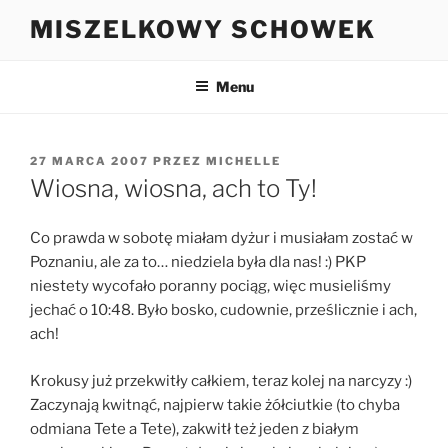
Przejdź
MISZELKOWY SCHOWEK
do
treści
Menu
OPUBLIKOWANE
27 MARCA 2007
PRZEZ
MICHELLE
W
Wiosna, wiosna, ach to Ty!
Co prawda w sobotę miałam dyżur i musiałam zostać w
Poznaniu, ale za to… niedziela była dla nas! :) PKP
niestety wycofało poranny pociąg, więc musieliśmy
jechać o 10:48. Było bosko, cudownie, prześlicznie i ach,
ach!
Krokusy już przekwitły całkiem, teraz kolej na narcyzy :)
Zaczynają kwitnąć, najpierw takie żółciutkie (to chyba
odmiana Tete a Tete), zakwitł też jeden z białym