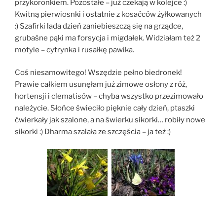
przykoronkiem. Pozostałe – już czekają w kolejce :)
Kwitną pierwiosnki i ostatnie z kosaćców żyłkowanych
:) Szafirki lada dzień zaniebieszczą się na grządce,
grubaśne pąki ma forsycja i migdałek. Widziałam też 2
motyle – cytrynka i rusałkę pawika.
Coś niesamowitego! Wszędzie pełno biedronek!
Prawie całkiem usunęłam już zimowe osłony z róż,
hortensji i clematisów – chyba wszystko przezimowało
należycie. Słońce świeciło pięknie cały dzień, ptaszki
ćwierkały jak szalone, a na świerku sikorki… robiły nowe
sikorki :) Dharma szalała ze szczęścia – ja też :)