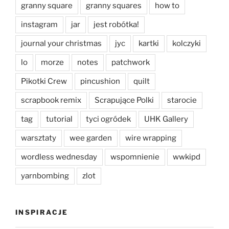
granny square
granny squares
how to
instagram
jar
jest robótka!
journal your christmas
jyc
kartki
kolczyki
lo
morze
notes
patchwork
Pikotki Crew
pincushion
quilt
scrapbook remix
Scrapujące Polki
starocie
tag
tutorial
tyci ogródek
UHK Gallery
warsztaty
wee garden
wire wrapping
wordless wednesday
wspomnienie
wwkipd
yarnbombing
zlot
INSPIRACJE