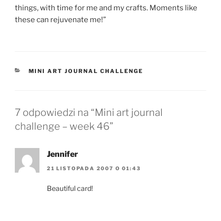
things, with time for me and my crafts. Moments like
these can rejuvenate me!”
KATEGORIE
MINI ART JOURNAL CHALLENGE
7 odpowiedzi na “Mini art journal
challenge – week 46”
Jennifer
21 LISTOPADA 2007 O 01:43
Beautiful card!