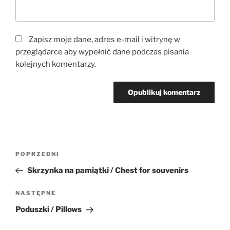
Zapisz moje dane, adres e-mail i witrynę w
przeglądarce aby wypełnić dane podczas pisania
kolejnych komentarzy.
Nawigacja
Poprzedni
POPRZEDNI
wpisu
wpis
Skrzynka na pamiątki / Chest for souvenirs
Następny
NASTĘPNE
wpis
Poduszki / Pillows