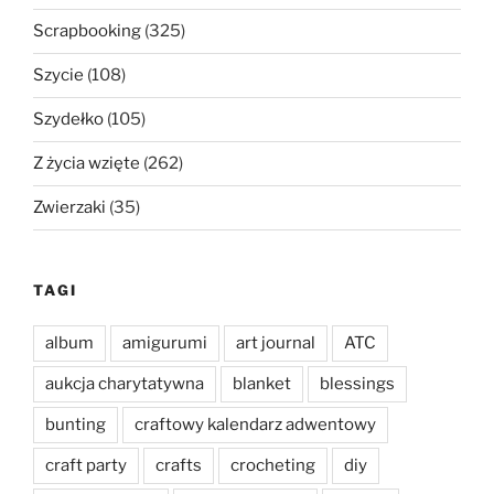
Scrapbooking
(325)
Szycie
(108)
Szydełko
(105)
Z życia wzięte
(262)
Zwierzaki
(35)
TAGI
album
amigurumi
art journal
ATC
aukcja charytatywna
blanket
blessings
bunting
craftowy kalendarz adwentowy
craft party
crafts
crocheting
diy