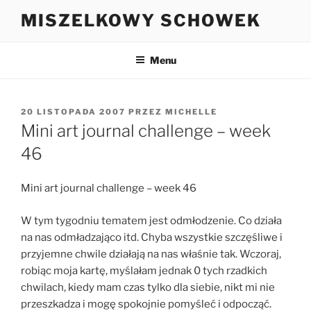
Przejdź
MISZELKOWY SCHOWEK
do
treści
Menu
OPUBLIKOWANE
20 LISTOPADA 2007
PRZEZ
MICHELLE
W
Mini art journal challenge – week
46
Mini art journal challenge – week 46
W tym tygodniu tematem jest odmłodzenie. Co działa
na nas odmładzająco itd. Chyba wszystkie szczęśliwe i
przyjemne chwile działają na nas właśnie tak. Wczoraj,
robiąc moja kartę, myślałam jednak 0 tych rzadkich
chwilach, kiedy mam czas tylko dla siebie, nikt mi nie
przeszkadza i mogę spokojnie pomyśleć i odpocząć.