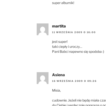
super albumik!
martita
11 WRZEŚNIA 2009 O 16:00
jest super!
taki ciepły i uroczy…
Pani Babci napewno się spodoba :)
Asiena
16 WRZEŚNIA 2009 O 09:26
Misia,
cudownie. Jeżeli nie będę miała cza
do Ciebie i serdecznie poproszę o p