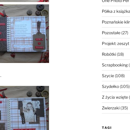
One Photo Per
Półka z książk
Poznańskie kli
Pozostałe
(27)
Projekt: zeszyt
Robótki
(18)
Scrapbooking
(
.
Szycie
(108)
Szydełko
(105)
Z życia wzięte
(
Zwierzaki
(35)
TAGI