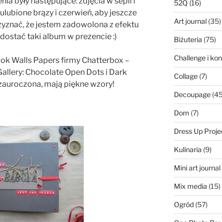
ia były następujące: zdjęcia w sepii i
52Q
(16)
ulubione brązy i czerwień, aby jeszcze
Art journal
(35)
zyznać, że jestem zadowolona z efektu
ostać taki album w prezencie :)
Biżuteria
(75)
Challenge i ko
ook Walls Papers firmy Chatterbox –
allery: Chocolate Open Dots i Dark
Collage
(7)
 zauroczona, mają piękne wzory!
Decoupage
(45
Dom
(7)
Dress Up Proje
Kulinaria
(9)
Mini art journa
Mix media
(15)
Ogród
(57)