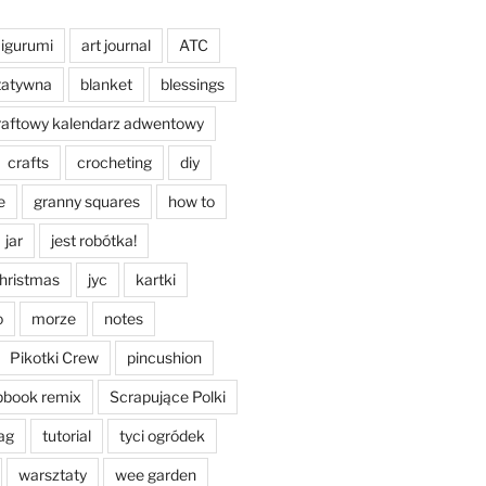
igurumi
art journal
ATC
tatywna
blanket
blessings
raftowy kalendarz adwentowy
crafts
crocheting
diy
e
granny squares
how to
jar
jest robótka!
christmas
jyc
kartki
o
morze
notes
Pikotki Crew
pincushion
pbook remix
Scrapujące Polki
ag
tutorial
tyci ogródek
warsztaty
wee garden