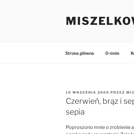
Przejdź
do
MISZELKO
treści
Strona główna
O mnie
K
OPUBLIKOWANE
10 WRZEŚNIA 2009
PRZEZ
MI
W
Czerwień, brąz i se
sepia
Poproszono mnie o zrobienie 