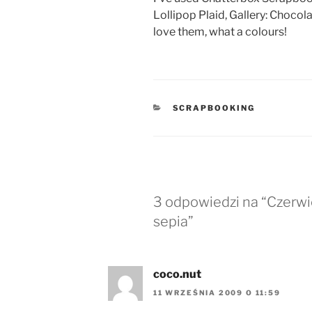
Lollipop Plaid, Gallery: Chocol
love them, what a colours!
KATEGORIE
SCRAPBOOKING
3 odpowiedzi na “Czerwie
sepia”
coco.nut
11 WRZEŚNIA 2009 O 11:59