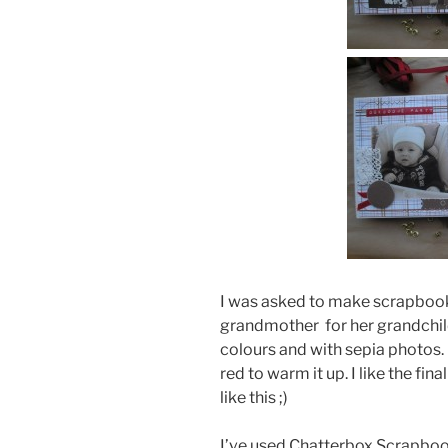
I was asked to make scrapbook
grandmother for her grandchild
colours and with sepia photos.
red to warm it up. I like the fin
like this ;)
I’ve used Chatterbox Scrapbo