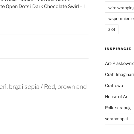
ate Open Dots i Dark Chocolate Swirl – I
wire wrappin
wspomnienie
zlot
INSPIRACJE
Art-Piaskowni
Craft Imaginar
Craftowo
ń, brąz i sepia / Red, brown and
House of Art
Polki scrapują
scrapmapki