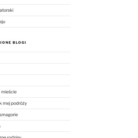
atorski
aju
IONE BLOGI
 mieście
k mej podróży
smagorie
a
ne rodziny