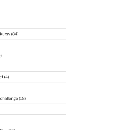
nkursy
(84)
)
ct
(4)
l challenge
(18)