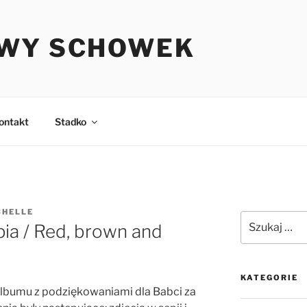
WY SCHOWEK
ontakt
Stadko
CHELLE
Szukaj:
pia / Red, brown and
KATEGORIE
albumu z podziękowaniami dla Babci za