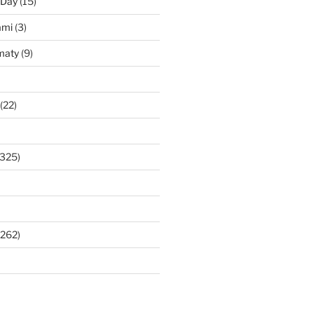
 Day
(15)
ami
(3)
maty
(9)
(22)
325)
262)