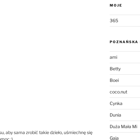
MOJE
365
POZNAŃSKA 
ami
Betty
Boei
coco.nut
Cynka
Dunia
Duża Mała Mi
su, aby sama zrobić takie dzieło, uśmiechnę się
Gaja
omoc :)