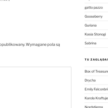
gatto pazzo
Gooseberry
Guriana
Kasia Stonogi
Sabrina
 opublikowany.
Wymagane pola są
TU ZAGLĄDA
Box of Treasur
Drycha
Emily Falconbr
Karola Kraftuje
Nordstjerna