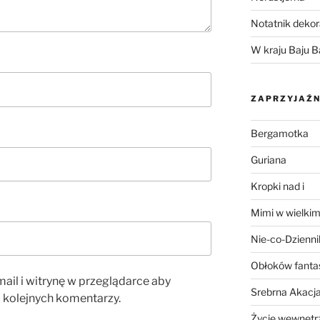
Notatnik dekor
W kraju Baju B
ZAPRZYJAŹN
Bergamotka
Guriana
Kropki nad i
Mimi w wielkim
Nie-co-Dzienni
Obłoków fanta
ail i witrynę w przeglądarce aby
Srebrna Akacj
 kolejnych komentarzy.
Życie wewnętrz