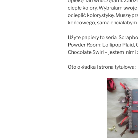
opiekę nad wnuczętami. Założen
ciepłe kolory. Wybrałam swoje 
ocieplić kolorystykę. Muszę pr
końcowego, sama chciałabym d
Użyte papiery to seria Scrapb
Powder Room: Lollipop Plaid, G
Chocolate Swirl – jestem nimi
Oto okładka i strona tytułowa: