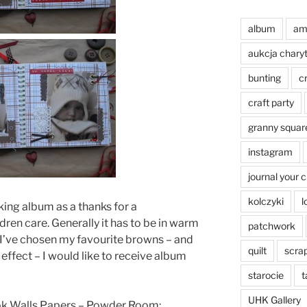
album
am
aukcja chary
bunting
c
craft party
granny squar
instagram
journal your 
kolczyki
l
ing album as a thanks for a
ren care. Generally it has to be in warm
patchwork
 I’ve chosen my favourite browns – and
quilt
scra
al effect – I would like to receive album
starocie
t
UHK Gallery
ok Walls Papers – Powder Room: