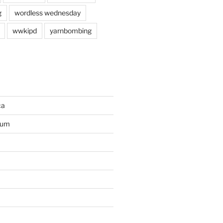
g
wordless wednesday
wwkipd
yarnbombing
ca
ium