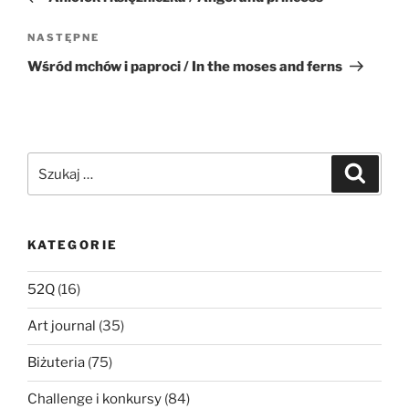
Następny
NASTĘPNE
wpis
Wśród mchów i paproci / In the moses and ferns
Szukaj:
Szukaj
KATEGORIE
52Q
(16)
Art journal
(35)
Biżuteria
(75)
Challenge i konkursy
(84)