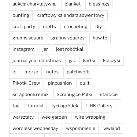
aukcja charytatywna
blanket
blessings
bunting
craftowy kalendarz adwentowy
craft party
crafts
crocheting
diy
granny square
granny squares
how to
instagram
jar
jest robótka!
journal your christmas
jyc
kartki
kolczyki
lo
morze
notes
patchwork
Pikotki Crew
pincushion
quilt
scrapbook remix
Scrapujące Polki
starocie
tag
tutorial
tyci ogródek
UHK Gallery
warsztaty
wee garden
wire wrapping
wordless wednesday
wspomnienie
wwkipd