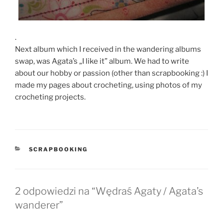
.
Next album which I received in the wandering albums
swap, was Agata’s „I like it” album. We had to write
about our hobby or passion (other than scrapbooking :) I
made my pages about crocheting, using photos of my
crocheting projects.
KATEGORIE
SCRAPBOOKING
2 odpowiedzi na “Wędraś Agaty / Agata’s
wanderer”