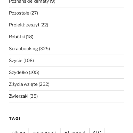
Poznańskie klimaty
(9)
Pozostałe
(27)
Projekt: zeszyt
(22)
Robótki
(18)
Scrapbooking
(325)
Szycie
(108)
Szydełko
(105)
Z życia wzięte
(262)
Zwierzaki
(35)
TAGI
album
amigurumi
art journal
ATC