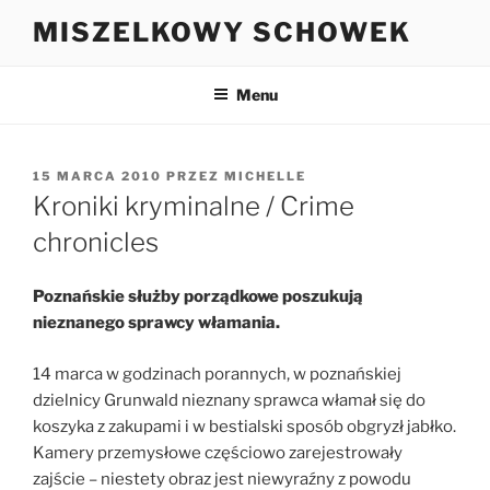
Przejdź
MISZELKOWY SCHOWEK
do
treści
Menu
OPUBLIKOWANE
15 MARCA 2010
PRZEZ
MICHELLE
W
Kroniki kryminalne / Crime
chronicles
Poznańskie służby porządkowe poszukują
nieznanego sprawcy włamania.
14 marca w godzinach porannych, w poznańskiej
dzielnicy Grunwald nieznany sprawca włamał się do
koszyka z zakupami i w bestialski sposób obgryzł jabłko.
Kamery przemysłowe częściowo zarejestrowały
zajście – niestety obraz jest niewyraźny z powodu