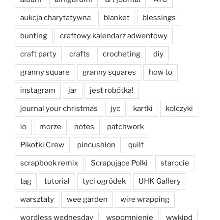
aukcja charytatywna
blanket
blessings
bunting
craftowy kalendarz adwentowy
craft party
crafts
crocheting
diy
granny square
granny squares
how to
instagram
jar
jest robótka!
journal your christmas
jyc
kartki
kolczyki
lo
morze
notes
patchwork
Pikotki Crew
pincushion
quilt
scrapbook remix
Scrapujące Polki
starocie
tag
tutorial
tyci ogródek
UHK Gallery
warsztaty
wee garden
wire wrapping
wordless wednesday
wspomnienie
wwkipd