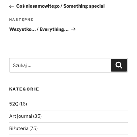
wpisu
wpis
Coś niesamowitego / Something special
Następny
NASTĘPNE
wpis
Wszystko… / Everything…
Szukaj:
Szukaj
KATEGORIE
52Q
(16)
Art journal
(35)
Biżuteria
(75)