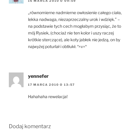
16 MARCA 2010 O 09:59
„równomierne nadmierne owłosienie całego ciała,
lekka nadwaga, niezaprzeczalny urok i wdzięk.” –
na podstawie tych cech mogłabym przysiąc, że to
mój Rysiek, (chociaż nie ten kolor i uszy raczej
krótkie sterczące), ale koty jabłek nie jedzą, on by
najwyżej poturlał i obtłukł. *^v^*
yennefer
17 MARCA 2010 O 13:57
Hahahaha rewelacja!
Dodaj komentarz