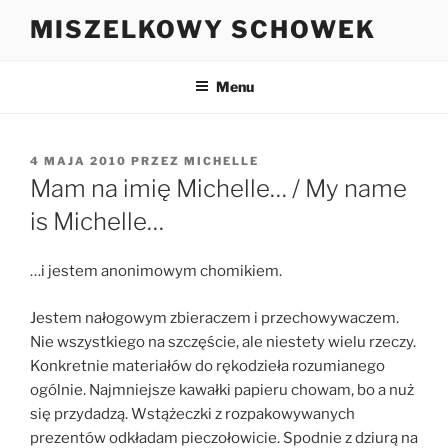
Przejdź
MISZELKOWY SCHOWEK
do
treści
Menu
OPUBLIKOWANE
4 MAJA 2010
PRZEZ
MICHELLE
W
Mam na imię Michelle… / My name
is Michelle…
…i jestem anonimowym chomikiem.
Jestem nałogowym zbieraczem i przechowywaczem.
Nie wszystkiego na szczęście, ale niestety wielu rzeczy.
Konkretnie materiałów do rękodzieła rozumianego
ogólnie. Najmniejsze kawałki papieru chowam, bo a nuż
się przydadzą. Wstążeczki z rozpakowywanych
prezentów odkładam pieczołowicie. Spodnie z dziurą na