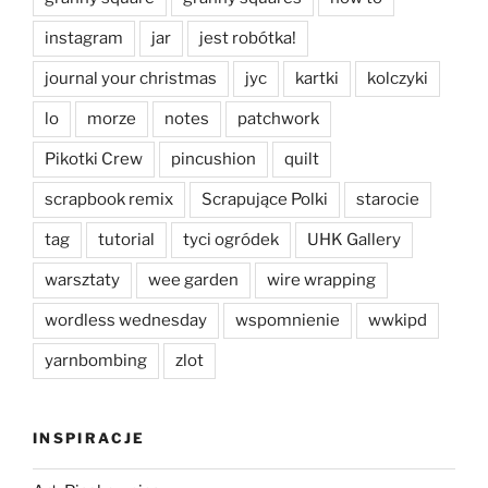
instagram
jar
jest robótka!
journal your christmas
jyc
kartki
kolczyki
lo
morze
notes
patchwork
Pikotki Crew
pincushion
quilt
scrapbook remix
Scrapujące Polki
starocie
tag
tutorial
tyci ogródek
UHK Gallery
warsztaty
wee garden
wire wrapping
wordless wednesday
wspomnienie
wwkipd
yarnbombing
zlot
INSPIRACJE