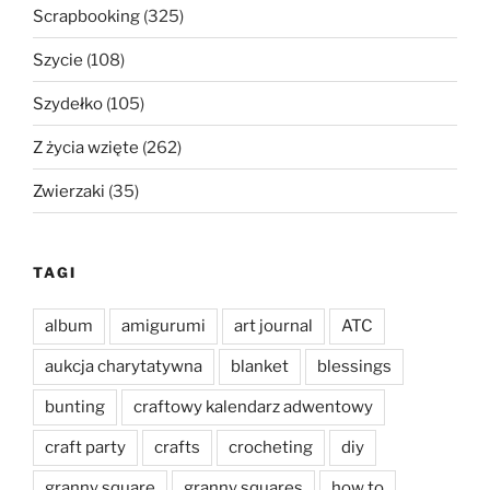
Scrapbooking
(325)
Szycie
(108)
Szydełko
(105)
Z życia wzięte
(262)
Zwierzaki
(35)
TAGI
album
amigurumi
art journal
ATC
aukcja charytatywna
blanket
blessings
bunting
craftowy kalendarz adwentowy
craft party
crafts
crocheting
diy
granny square
granny squares
how to