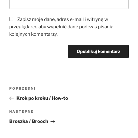
Zapisz moje dane, adres e-mail i witrynę w
przeglądarce aby wypełnić dane podczas pisania
kolejnych komentarzy.
Nawigacja
Poprzedni
POPRZEDNI
wpisu
wpis
Krok po kroku / How-to
Następny
NASTĘPNE
wpis
Broszka / Brooch