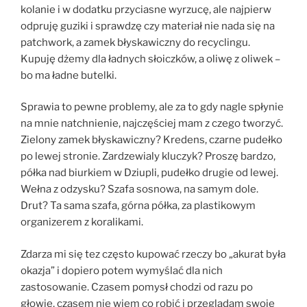
kolanie i w dodatku przyciasne wyrzucę, ale najpierw
odpruję guziki i sprawdzę czy materiał nie nada się na
patchwork, a zamek błyskawiczny do recyclingu.
Kupuję dżemy dla ładnych słoiczków, a oliwę z oliwek –
bo ma ładne butelki.
Sprawia to pewne problemy, ale za to gdy nagle spłynie
na mnie natchnienie, najczęściej mam z czego tworzyć.
Zielony zamek błyskawiczny? Kredens, czarne pudełko
po lewej stronie. Zardzewialy kluczyk? Proszę bardzo,
półka nad biurkiem w Dziupli, pudełko drugie od lewej.
Wełna z odzysku? Szafa sosnowa, na samym dole.
Drut? Ta sama szafa, górna półka, za plastikowym
organizerem z koralikami.
Zdarza mi się tez często kupować rzeczy bo „akurat była
okazja” i dopiero potem wymyślać dla nich
zastosowanie. Czasem pomysł chodzi od razu po
głowie, czasem nie wiem co robić i przeglądam swoje