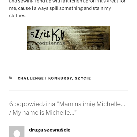
and sewing I end up with a kitchen apron :) It’s great for
me, cause I always spill something and stain my
clothes.
KATEGORIE
CHALLENGE I KONKURSY
,
SZYCIE
6 odpowiedzi na “Mam na imię Michelle…
/ My name is Michelle…”
druga szesnaście