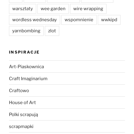
warsztaty
wee garden
wire wrapping
wordless wednesday
wspomnienie
wwkipd
yarnbombing
zlot
INSPIRACJE
Art-Piaskownica
Craft Imaginarium
Craftowo
House of Art
Polki scrapują
scrapmapki