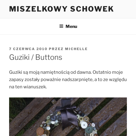
Przejdź
MISZELKOWY SCHOWEK
do
treści
Menu
OPUBLIKOWANE
7 CZERWCA 2010
PRZEZ
MICHELLE
W
Guziki / Buttons
Guziki są moją namiętnością od dawna. Ostatnio moje
zapasy zostały poważnie nadszarpnięte, a to ze względu
na ten wianuszek.