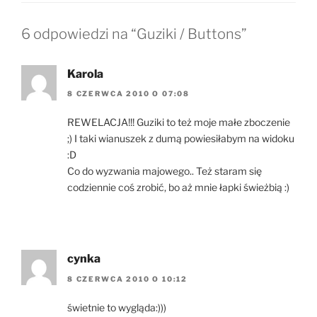
6 odpowiedzi na “Guziki / Buttons”
Karola
8 CZERWCA 2010 O 07:08
REWELACJA!!! Guziki to też moje małe zboczenie
;) I taki wianuszek z dumą powiesiłabym na widoku
:D
Co do wyzwania majowego.. Też staram się
codziennie coś zrobić, bo aż mnie łapki świeżbią :)
cynka
8 CZERWCA 2010 O 10:12
świetnie to wygląda:)))