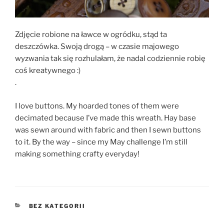
Zdjęcie robione na ławce w ogródku, stąd ta
deszczówka. Swoją drogą – w czasie majowego
wyzwania tak się rozhulałam, że nadal codziennie robię
coś kreatywnego :)
.
I love buttons. My hoarded tones of them were
decimated because I’ve made this wreath. Hay base
was sewn around with fabric and then I sewn buttons
to it. By the way – since my May challenge I’m still
making something crafty everyday!
KATEGORIE
BEZ KATEGORII