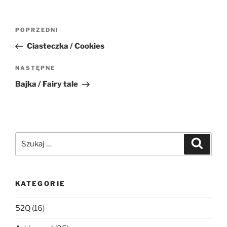
Nawigacja
Poprzedni
POPRZEDNI
wpisu
wpis
Ciasteczka / Cookies
Następny
NASTĘPNE
wpis
Bajka / Fairy tale
Szukaj:
Szukaj
KATEGORIE
52Q
(16)