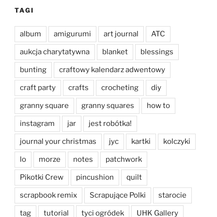
TAGI
album
amigurumi
art journal
ATC
aukcja charytatywna
blanket
blessings
bunting
craftowy kalendarz adwentowy
craft party
crafts
crocheting
diy
granny square
granny squares
how to
instagram
jar
jest robótka!
journal your christmas
jyc
kartki
kolczyki
lo
morze
notes
patchwork
Pikotki Crew
pincushion
quilt
scrapbook remix
Scrapujące Polki
starocie
tag
tutorial
tyci ogródek
UHK Gallery