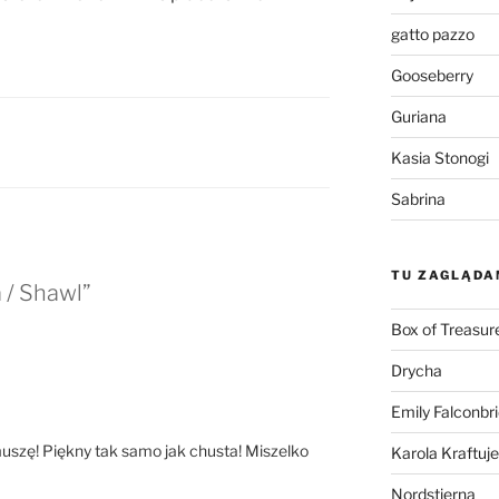
gatto pazzo
Gooseberry
Guriana
Kasia Stonogi
Sabrina
TU ZAGLĄDA
 / Shawl”
Box of Treasur
Drycha
Emily Falconbr
uszę! Piękny tak samo jak chusta! Miszelko
Karola Kraftuje
Nordstjerna