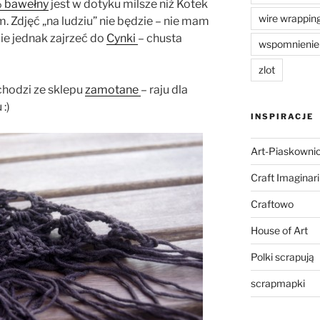
 bawełny
jest w dotyku milsze niż Kotek
wire wrappin
. Zdjęć „na ludziu” nie będzie – nie mam
e jednak zajrzeć do
Cynki
– chusta
wspomnienie
zlot
hodzi ze sklepu
zamotane
– raju dla
:)
INSPIRACJE
Art-Piaskowni
Craft Imaginar
Craftowo
House of Art
Polki scrapują
scrapmapki