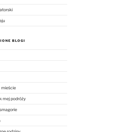
atorski
aju
IONE BLOGI
 mieście
k mej podróży
smagorie
a
ne rodziny