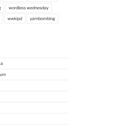
g
wordless wednesday
wwkipd
yarnbombing
ca
ium