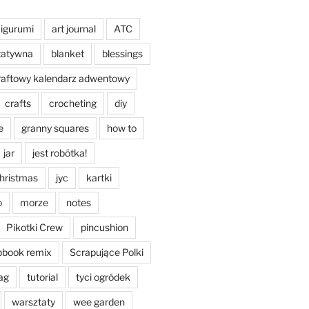
igurumi
art journal
ATC
tatywna
blanket
blessings
raftowy kalendarz adwentowy
crafts
crocheting
diy
e
granny squares
how to
jar
jest robótka!
christmas
jyc
kartki
o
morze
notes
Pikotki Crew
pincushion
pbook remix
Scrapujące Polki
ag
tutorial
tyci ogródek
warsztaty
wee garden