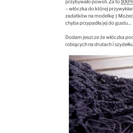
przybywało powoli. Za to
100%
– włóczka do której przywykłam
zadatków na modelkę :) Możeci
chyba przypadła jej do gustu…
Dodam jeszcze że włóczka poc
robiących na drutach i szydełku 