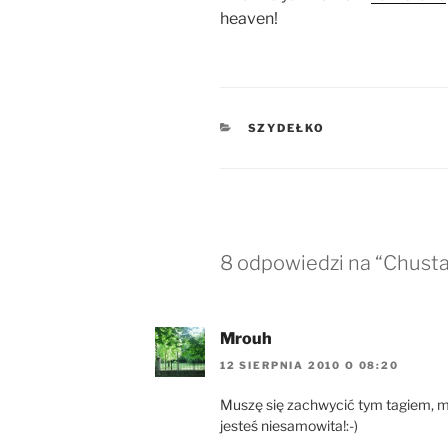
heaven!
KATEGORIE
SZYDEŁKO
8 odpowiedzi na “Chusta
Mrouh
12 SIERPNIA 2010 O 08:20
Muszę się zachwycić tym tagiem, m
jesteś niesamowita!:-)