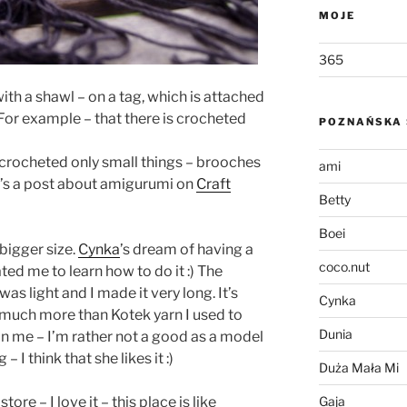
MOJE
365
ith a shawl – on a tag, which is attached
 For example – that there is crocheted
POZNAŃSKA 
w I crocheted only small things – brooches
ami
e’s a post about amigurumi on
Craft
Betty
Boei
 bigger size.
Cynka
’s dream of having a
coco.nut
d me to learn how to do it :) The
was light and I made it very long. It’s
Cynka
– much more than Kotek yarn I used to
Dunia
on me – I’m rather not a good as a model
 – I think that she likes it :)
Duża Mała Mi
store – I love it – this place is like
Gaja