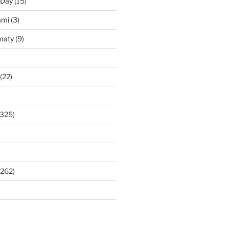
 Day
(15)
ami
(3)
maty
(9)
(22)
325)
262)