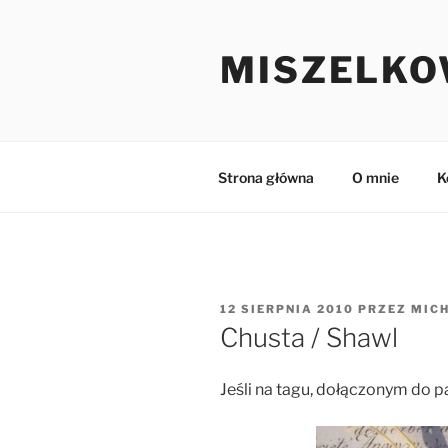
Przejdź
do
MISZELKO
treści
Strona główna
O mnie
K
OPUBLIKOWANE
12 SIERPNIA 2010
PRZEZ
MIC
W
Chusta / Shawl
Jeśli na tagu, dołączonym do 