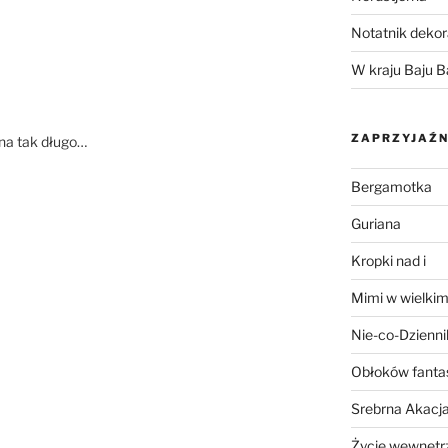
Notatnik dekor
W kraju Baju B
ZAPRZYJAŹN
 na tak długo…
Bergamotka
Guriana
Kropki nad i
Mimi w wielkim
Nie-co-Dzienni
Obłoków fanta
Srebrna Akacj
Życie wewnętrz