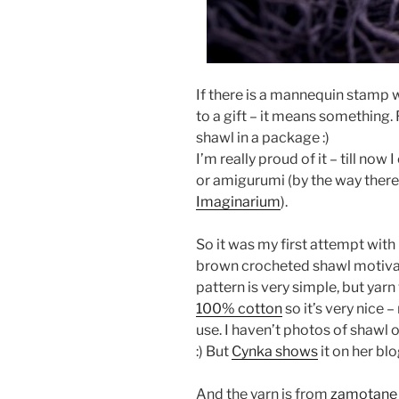
If there is a mannequin stamp w
to a gift – it means something.
shawl in a package :)
I’m really proud of it – till no
or amigurumi (by the way ther
Imaginarium
).
So it was my first attempt with
brown crocheted shawl motivate
pattern is very simple, but yarn 
100% cotton
so it’s very nice 
use. I haven’t photos of shawl 
:) But
Cynka shows
it on her blog
And the yarn is from
zamotane