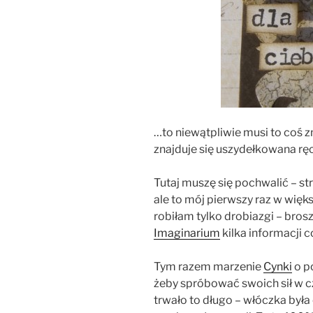
…to niewątpliwie musi to coś 
znajduje się uszydełkowana ręc
Tutaj muszę się pochwalić – str
ale to mój pierwszy raz w wię
robiłam tylko drobiazgi – bros
Imaginarium
kilka informacji c
Tym razem marzenie
Cynki
o p
żeby spróbować swoich sił w cz
trwało to długo – włóczka była 