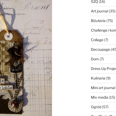
52Q
(16)
Art journal
(35)
Biżuteria
(75)
Challenge i ko
Collage
(7)
Decoupage
(45
Dom
(7)
Dress Up Proje
Kulinaria
(9)
Mini art journa
Mix media
(15)
Ogród
(57)