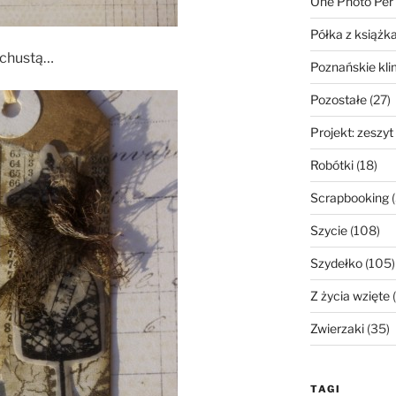
One Photo Per
Półka z książk
 chustą…
Poznańskie kli
Pozostałe
(27)
Projekt: zeszyt
Robótki
(18)
Scrapbooking
(
Szycie
(108)
Szydełko
(105)
Z życia wzięte
(
Zwierzaki
(35)
TAGI