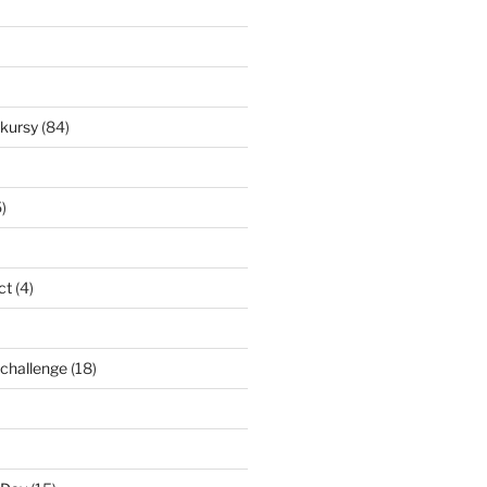
nkursy
(84)
)
ct
(4)
l challenge
(18)