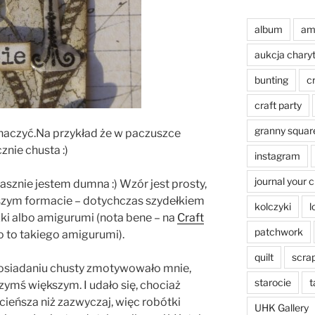
album
am
aukcja chary
bunting
c
craft party
granny squar
znaczyć.Na przykład że w paczuszce
znie chusta :)
instagram
journal your 
asznie jestem dumna :) Wzór jest prosty,
kszym formacie – dotychczas szydełkiem
kolczyki
l
zki albo amigurumi (nota bene – na
Craft
patchwork
o to takiego amigurumi).
quilt
scra
osiadaniu chusty zmotywowało mnie,
starocie
t
ymś większym. I udało się, chociaż
cieńsza niż zazwyczaj, więc robótki
UHK Gallery