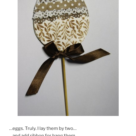
…eggs. Truly. I lay them by two…
…and add ribbon for hang them.