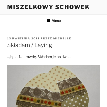
Przejdź
MISZELKOWY SCHOWEK
do
treści
Menu
OPUBLIKOWANE
13 KWIETNIA 2011
PRZEZ
MICHELLE
W
Składam / Laying
…jajka. Naprawdę. Składam je po dwa…