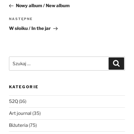
wpisu
wpis
Nowy album / New album
Następny
NASTĘPNE
wpis
W słoiku / In the jar
Szukaj:
Szukaj
KATEGORIE
52Q
(16)
Art journal
(35)
Biżuteria
(75)