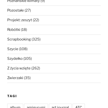
Poznańskie klimaty
(9)
Pozostałe
(27)
Projekt: zeszyt
(22)
Robótki
(18)
Scrapbooking
(325)
Szycie
(108)
Szydełko
(105)
Z życia wzięte
(262)
Zwierzaki
(35)
TAGI
album
amigurumi
art journal
ATC