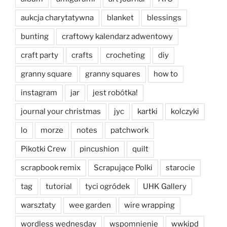
aukcja charytatywna
blanket
blessings
bunting
craftowy kalendarz adwentowy
craft party
crafts
crocheting
diy
granny square
granny squares
how to
instagram
jar
jest robótka!
journal your christmas
jyc
kartki
kolczyki
lo
morze
notes
patchwork
Pikotki Crew
pincushion
quilt
scrapbook remix
Scrapujące Polki
starocie
tag
tutorial
tyci ogródek
UHK Gallery
warsztaty
wee garden
wire wrapping
wordless wednesday
wspomnienie
wwkipd