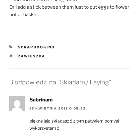
Or I add a stick between them just to put eggs to flower
pot or basket.
KATEGORIE
SCRAPBOOKING
TAGI
ZAWIESZKA
3 odpowiedzi na “Składam / Laying”
Sabrinam
13 KWIETNIA 2011 O 08:52
piękne jaja składasz :) z tym patykiem pomysł
wykorzystam :)