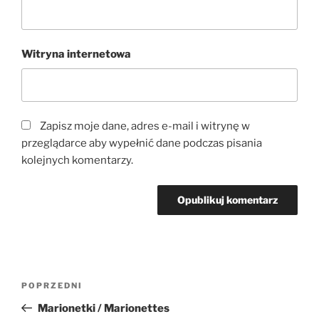
Witryna internetowa
Zapisz moje dane, adres e-mail i witrynę w
przeglądarce aby wypełnić dane podczas pisania
kolejnych komentarzy.
Nawigacja
Poprzedni
POPRZEDNI
wpisu
wpis
Marionetki / Marionettes