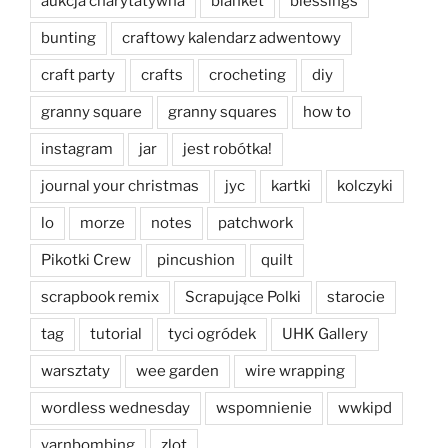
aukcja charytatywna
blanket
blessings
bunting
craftowy kalendarz adwentowy
craft party
crafts
crocheting
diy
granny square
granny squares
how to
instagram
jar
jest robótka!
journal your christmas
jyc
kartki
kolczyki
lo
morze
notes
patchwork
Pikotki Crew
pincushion
quilt
scrapbook remix
Scrapujące Polki
starocie
tag
tutorial
tyci ogródek
UHK Gallery
warsztaty
wee garden
wire wrapping
wordless wednesday
wspomnienie
wwkipd
yarnbombing
zlot