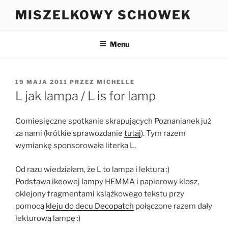
Przejdź
MISZELKOWY SCHOWEK
do
treści
Menu
OPUBLIKOWANE
19 MAJA 2011
PRZEZ
MICHELLE
W
L jak lampa / L is for lamp
Comiesięczne spotkanie skrapujących Poznanianek już
za nami (krótkie sprawozdanie
tutaj
). Tym razem
wymiankę sponsorowała literka L.
Od razu wiedziałam, że L to lampa i lektura :)
Podstawa ikeowej lampy HEMMA i papierowy klosz,
oklejony fragmentami książkowego tekstu przy
pomocą
kleju do decu Decopatch
połączone razem dały
lekturową lampę :)