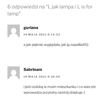
6 odpowiedzi na “L jak lampa / L is for
lamp”
guriana
19 MAJA 2011 O 13:32
a jak pięknie wyglądała, jak ją zapaliłaś!!:))
Sabrinam
19 MAJA 2011 O 16:26
i jest ozdobą w moim mieszkanku i co wieczór
wprowadza przytulny nastrój dziękuje :)