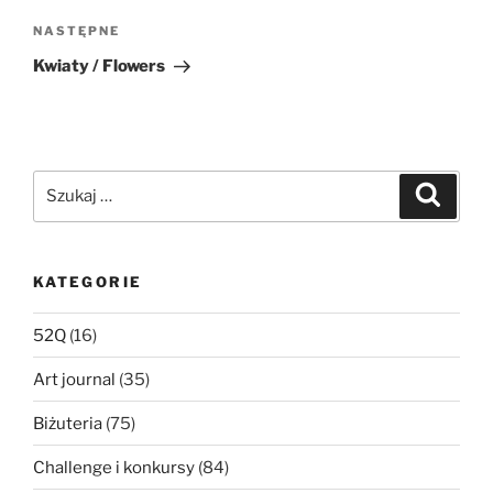
Następny
NASTĘPNE
wpis
Kwiaty / Flowers
Szukaj:
Szukaj
KATEGORIE
52Q
(16)
Art journal
(35)
Biżuteria
(75)
Challenge i konkursy
(84)