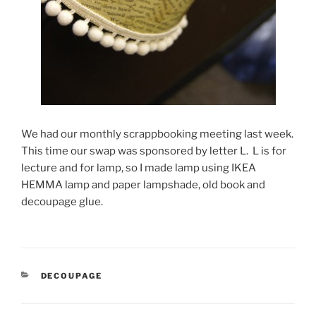
We had our monthly scrappbooking meeting last week.
This time our swap was sponsored by letter L. L is for
lecture and for lamp, so I made lamp using IKEA
HEMMA lamp and paper lampshade, old book and
decoupage glue.
KATEGORIE
DECOUPAGE