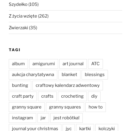
Szydełko
(105)
Z życia wzięte
(262)
Zwierzaki
(35)
TAGI
album
amigurumi
art journal
ATC
aukcja charytatywna
blanket
blessings
bunting
craftowy kalendarz adwentowy
craft party
crafts
crocheting
diy
granny square
granny squares
how to
instagram
jar
jest robótka!
journal your christmas
jyc
kartki
kolczyki