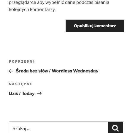
przeglądarce aby wypełnić dane podczas pisania
kolejnych komentarzy.
Nawigacja
Poprzedni
POPRZEDNI
wpisu
wpis
Środa bez słów / Wordless Wednesday
Następny
NASTĘPNE
wpis
Dziś / Today
Szukaj:
Szukaj