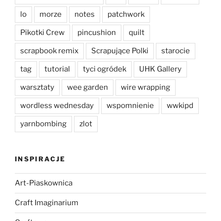
lo
morze
notes
patchwork
Pikotki Crew
pincushion
quilt
scrapbook remix
Scrapujące Polki
starocie
tag
tutorial
tyci ogródek
UHK Gallery
warsztaty
wee garden
wire wrapping
wordless wednesday
wspomnienie
wwkipd
yarnbombing
zlot
INSPIRACJE
Art-Piaskownica
Craft Imaginarium