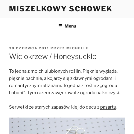
Przejdź
MISZELKOWY SCHOWEK
do
treści
Menu
OPUBLIKOWANE
30 CZERWCA 2011
PRZEZ
MICHELLE
W
Wiciokrzew / Honeysuckle
To jedna z moich ulubionych roślin. Pięknie wygląda,
pięknie pachnie, a kojarzy się z dawnymi ogrodami i
romantycznymi altanami. To jedna z roślin z „ogrodu
babuni”. Tym razem zawędrował z ogrodu na kolczyki.
Serwetki ze starych zapasów, klej do decu z
pasartu
.