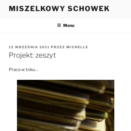
Przejdź
MISZELKOWY SCHOWEK
do
treści
Menu
OPUBLIKOWANE
12 WRZEŚNIA 2011
PRZEZ
MICHELLE
W
Projekt: zeszyt
Praca w toku…