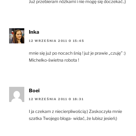
Już przebieram nóżkami i nie mogę się doczekać.;)
Inka
12 WRZEŚNIA 2011 O 15:45
mnie się już po nocach śnią ! już je prawie „czuję” :)
Michelko-świetna robota !
Boei
12 WRZEŚNIA 2011 O 18:31
I ja czekam z niecierpliwością:) Zaskoczyła mnie
szatka Twojego bloga- widać, że lubisz jesień;)