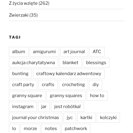
Z życia wzięte
(262)
Zwierzaki
(35)
TAGI
album
amigurumi
art journal
ATC
aukcja charytatywna
blanket
blessings
bunting
craftowy kalendarz adwentowy
craft party
crafts
crocheting
diy
granny square
granny squares
how to
instagram
jar
jest robótka!
journal your christmas
jyc
kartki
kolczyki
lo
morze
notes
patchwork