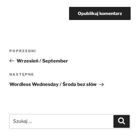
Nawigacja
Poprzedni
POPRZEDNI
wpisu
wpis
Wrzesień / September
Następny
NASTĘPNE
wpis
Wordless Wednesday / Środa bez słów
Szukaj:
Szukaj