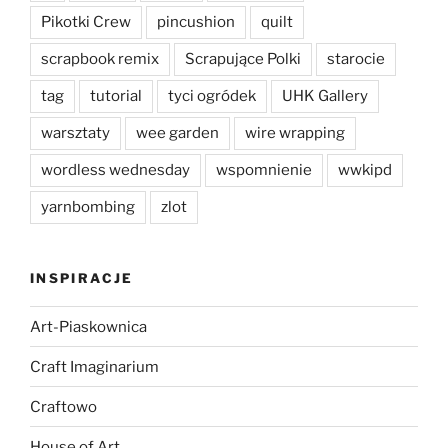
Pikotki Crew
pincushion
quilt
scrapbook remix
Scrapujące Polki
starocie
tag
tutorial
tyci ogródek
UHK Gallery
warsztaty
wee garden
wire wrapping
wordless wednesday
wspomnienie
wwkipd
yarnbombing
zlot
INSPIRACJE
Art-Piaskownica
Craft Imaginarium
Craftowo
House of Art