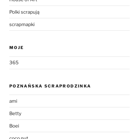
Polki scrapują
scrapmapki
MOJE
365
POZNAŃSKA SCRAPRODZINKA
ami
Betty
Boei
coco.nut