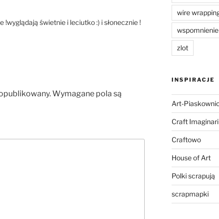
wire wrappin
!wyglądają świetnie i leciutko :) i słonecznie !
wspomnienie
zlot
INSPIRACJE
 opublikowany.
Wymagane pola są
Art-Piaskowni
Craft Imaginar
Craftowo
House of Art
Polki scrapują
scrapmapki