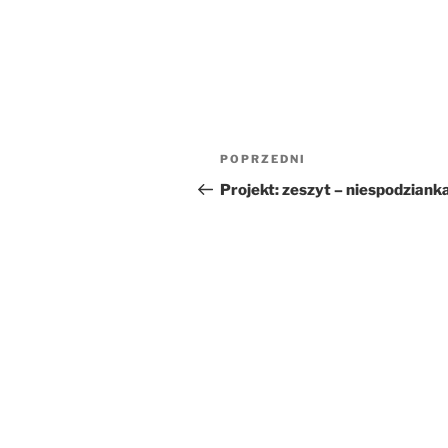
Nawigacja
Poprzedni
POPRZEDNI
wpisu
wpis
Projekt: zeszyt – niespodziank