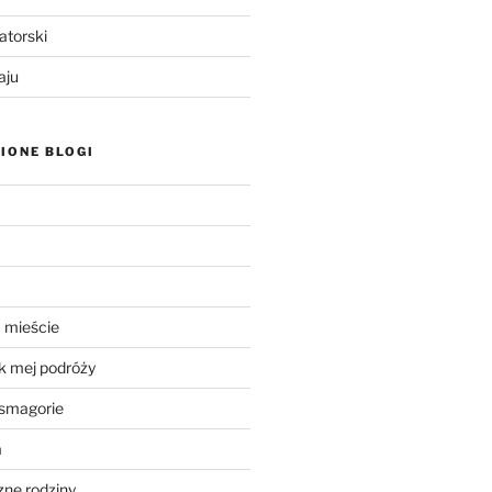
atorski
aju
IONE BLOGI
 mieście
k mej podróży
smagorie
a
ne rodziny