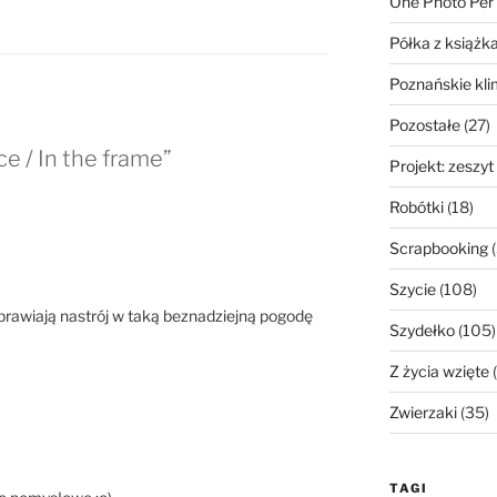
One Photo Per
Półka z książk
Poznańskie kli
Pozostałe
(27)
e / In the frame”
Projekt: zeszyt
Robótki
(18)
Scrapbooking
(
Szycie
(108)
 poprawiają nastrój w taką beznadziejną pogodę
Szydełko
(105)
Z życia wzięte
(
Zwierzaki
(35)
TAGI