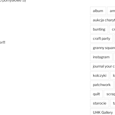
zo pomysłowe :o)
album
am
aukcja chary
bunting
c
craft party
r!!!
granny squar
instagram
journal your 
kolczyki
l
patchwork
quilt
scra
starocie
t
UHK Gallery