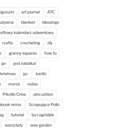
igurumi
art journal
ATC
tatywna
blanket
blessings
raftowy kalendarz adwentowy
crafts
crocheting
diy
e
granny squares
how to
jar
jest robótka!
christmas
jyc
kartki
o
morze
notes
Pikotki Crew
pincushion
pbook remix
Scrapujące Polki
ag
tutorial
tyci ogródek
warsztaty
wee garden