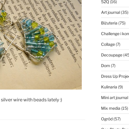
52Q
(16)
Art journal
(35)
Biżuteria
(75)
Challenge i ko
Collage
(7)
Decoupage
(45
Dom
(7)
Dress Up Proje
Kulinaria
(9)
Mini art journa
ilver wire with beads lately :)
Mix media
(15)
Ogród
(57)