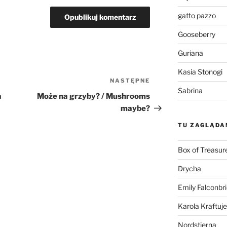
gatto pazzo
Gooseberry
Guriana
Kasia Stonogi
NASTĘPNE
Następny
Sabrina
wpis
a
Może na grzyby? / Mushrooms
maybe?
TU ZAGLĄDA
Box of Treasur
Drycha
Emily Falconbr
Karola Kraftuje
Nordstjerna