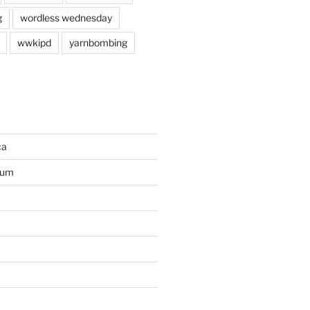
g
wordless wednesday
wwkipd
yarnbombing
ca
ium