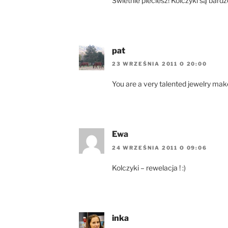
Świetnie pleciesz! Kolczyki są bard
pat
23 WRZEŚNIA 2011 O 20:00
You are a very talented jewelry make
Ewa
24 WRZEŚNIA 2011 O 09:06
Kolczyki – rewelacja ! :)
inka