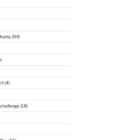
nkursy
(84)
)
ct
(4)
l challenge
(18)