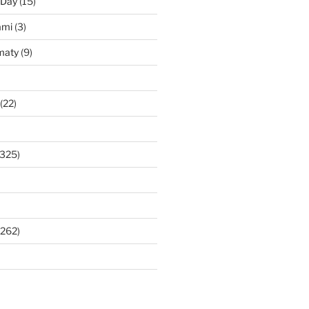
 Day
(15)
ami
(3)
maty
(9)
(22)
325)
262)