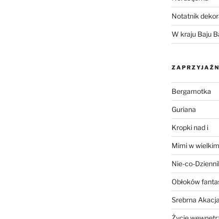
Notatnik dekor
W kraju Baju B
ZAPRZYJAŹN
Bergamotka
Guriana
Kropki nad i
Mimi w wielkim
Nie-co-Dzienni
Obłoków fanta
Srebrna Akacj
Życie wewnętrz