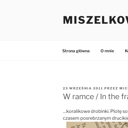
Przejdź
do
MISZELKO
treści
Strona główna
O mnie
K
OPUBLIKOWANE
23 WRZEŚNIA 2011
PRZEZ
MIC
W
W ramce / In the f
…koralikowe drobinki. Plotę so
czasem posrebrzanym drucikie