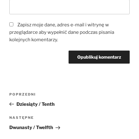
Zapisz moje dane, adres e-mail i witrynę w
przeglądarce aby wypełnić dane podczas pisania
kolejnych komentarzy.
Nawigacja
Poprzedni
POPRZEDNI
wpisu
wpis
Dziesiąty / Tenth
Następny
NASTĘPNE
wpis
Dwunasty / Twelfth