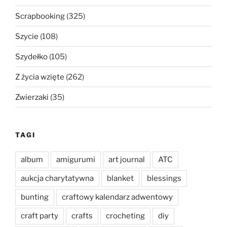
Scrapbooking
(325)
Szycie
(108)
Szydełko
(105)
Z życia wzięte
(262)
Zwierzaki
(35)
TAGI
album
amigurumi
art journal
ATC
aukcja charytatywna
blanket
blessings
bunting
craftowy kalendarz adwentowy
craft party
crafts
crocheting
diy