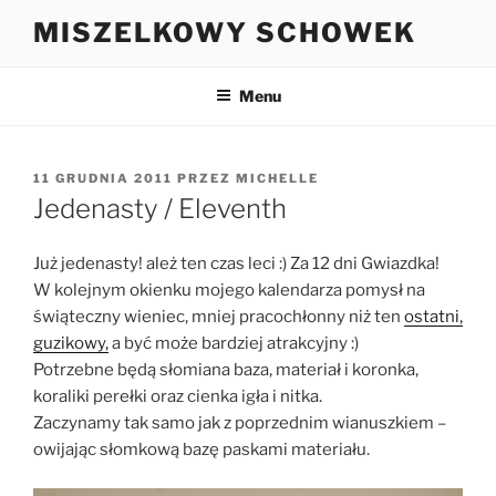
Przejdź
MISZELKOWY SCHOWEK
do
treści
Menu
OPUBLIKOWANE
11 GRUDNIA 2011
PRZEZ
MICHELLE
W
Jedenasty / Eleventh
Już jedenasty! ależ ten czas leci :) Za 12 dni Gwiazdka!
W kolejnym okienku mojego kalendarza pomysł na
świąteczny wieniec, mniej pracochłonny niż ten
ostatni,
guzikowy,
a być może bardziej atrakcyjny :)
Potrzebne będą słomiana baza, materiał i koronka,
koraliki perełki oraz cienka igła i nitka.
Zaczynamy tak samo jak z poprzednim wianuszkiem –
owijając słomkową bazę paskami materiału.