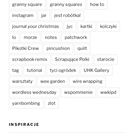
granny square
granny squares
how to
instagram
jar
jest robótka!
journal your christmas
jyc
kartki
kolczyki
lo
morze
notes
patchwork
Pikotki Crew
pincushion
quilt
scrapbook remix
Scrapujące Polki
starocie
tag
tutorial
tyci ogródek
UHK Gallery
warsztaty
wee garden
wire wrapping
wordless wednesday
wspomnienie
wwkipd
yarnbombing
zlot
INSPIRACJE