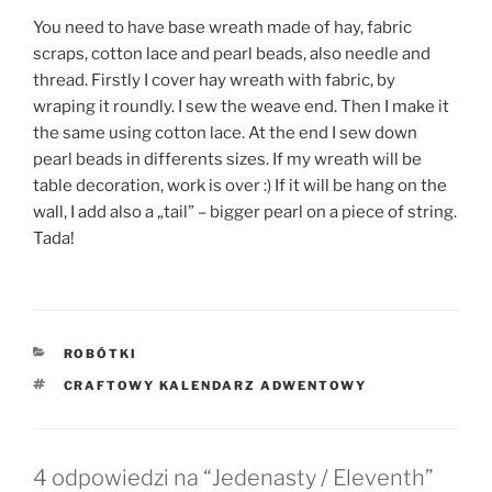
You need to have base wreath made of hay, fabric
scraps, cotton lace and pearl beads, also needle and
thread. Firstly I cover hay wreath with fabric, by
wraping it roundly. I sew the weave end. Then I make it
the same using cotton lace. At the end I sew down
pearl beads in differents sizes. If my wreath will be
table decoration, work is over :) If it will be hang on the
wall, I add also a „tail” – bigger pearl on a piece of string.
Tada!
KATEGORIE
ROBÓTKI
TAGI
CRAFTOWY KALENDARZ ADWENTOWY
4 odpowiedzi na “Jedenasty / Eleventh”