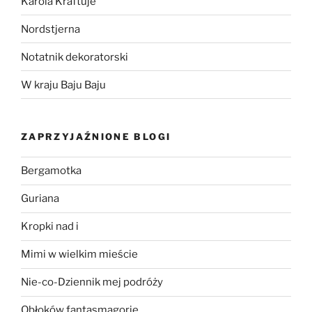
Karola Kraftuje
Nordstjerna
Notatnik dekoratorski
W kraju Baju Baju
ZAPRZYJAŹNIONE BLOGI
Bergamotka
Guriana
Kropki nad i
Mimi w wielkim mieście
Nie-co-Dziennik mej podróży
Obłoków fantasmagorie