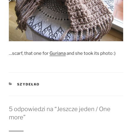
…scarf, that one for
Guriana
and she took its photo :)
KATEGORIE
SZYDEŁKO
5 odpowiedzi na “Jeszcze jeden / One
more”