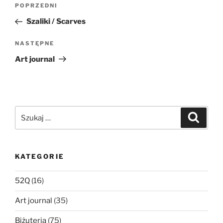
Nawigacja
Poprzedni
POPRZEDNI
wpisu
wpis
Szaliki / Scarves
Następny
NASTĘPNE
wpis
Art journal
Szukaj:
Szukaj
KATEGORIE
52Q
(16)
Art journal
(35)
Biżuteria
(75)