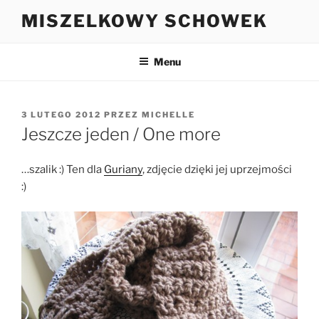
Przejdź
MISZELKOWY SCHOWEK
do
treści
Menu
OPUBLIKOWANE
3 LUTEGO 2012
PRZEZ
MICHELLE
W
Jeszcze jeden / One more
…szalik :) Ten dla
Guriany
, zdjęcie dzięki jej uprzejmości
:)