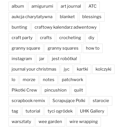
album
amigurumi
art journal
ATC
aukcja charytatywna
blanket
blessings
bunting
craftowy kalendarz adwentowy
craft party
crafts
crocheting
diy
granny square
granny squares
how to
instagram
jar
jest robótka!
journal your christmas
jyc
kartki
kolczyki
lo
morze
notes
patchwork
Pikotki Crew
pincushion
quilt
scrapbook remix
Scrapujące Polki
starocie
tag
tutorial
tyci ogródek
UHK Gallery
warsztaty
wee garden
wire wrapping