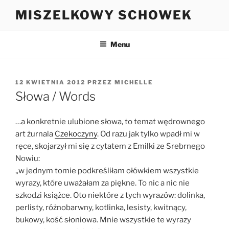
Przejdź
MISZELKOWY SCHOWEK
do
treści
Menu
OPUBLIKOWANE
12 KWIETNIA 2012
PRZEZ
MICHELLE
W
Słowa / Words
…a konkretnie ulubione słowa, to temat wędrownego
art żurnala
Czekoczyny
. Od razu jak tylko wpadł mi w
ręce, skojarzył mi się z cytatem z Emilki ze Srebrnego
Nowiu:
„w jednym tomie podkreśliłam ołówkiem wszystkie
wyrazy, które uważałam za piękne. To nic a nic nie
szkodzi książce. Oto niektóre z tych wyrazów: dolinka,
perlisty, różnobarwny, kotlinka, lesisty, kwitnący,
bukowy, kość słoniowa. Mnie wszystkie te wyrazy