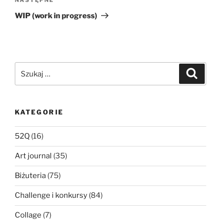
Następny
wpis
WIP (work in progress)
Szukaj:
Szukaj
KATEGORIE
52Q
(16)
Art journal
(35)
Biżuteria
(75)
Challenge i konkursy
(84)
Collage
(7)