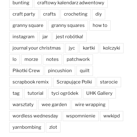
bunting
craftowy kalendarz adwentowy
craft party
crafts
crocheting
diy
granny square
granny squares
how to
instagram
jar
jest robótka!
journal your christmas
jyc
kartki
kolczyki
lo
morze
notes
patchwork
Pikotki Crew
pincushion
quilt
scrapbook remix
Scrapujące Polki
starocie
tag
tutorial
tyci ogródek
UHK Gallery
warsztaty
wee garden
wire wrapping
wordless wednesday
wspomnienie
wwkipd
yarnbombing
zlot