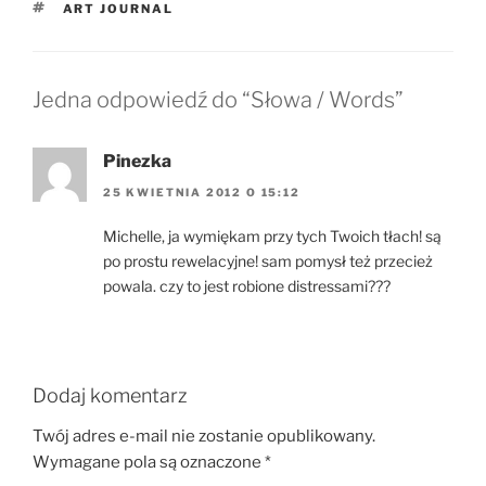
TAGI
ART JOURNAL
Jedna odpowiedź do “Słowa / Words”
Pinezka
25 KWIETNIA 2012 O 15:12
Michelle, ja wymiękam przy tych Twoich tłach! są
po prostu rewelacyjne! sam pomysł też przecież
powala. czy to jest robione distressami???
Dodaj komentarz
Twój adres e-mail nie zostanie opublikowany.
Wymagane pola są oznaczone
*