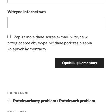
Witryna internetowa
Zapisz moje dane, adres e-mail i witrynę w
przeglądarce aby wypełnić dane podczas pisania
kolejnych komentarzy.
Nawigacja
Poprzedni
POPRZEDNI
wpisu
wpis
Patchworkowy problem / Patchwork problem
NASTĘPNE