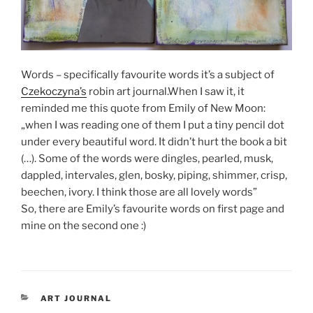
Words – specifically favourite words it’s a subject of
Czekoczyna’s
robin art journal.When I saw it, it
reminded me this quote from Emily of New Moon:
„when I was reading one of them I put a tiny pencil dot
under every beautiful word. It didn’t hurt the book a bit
(…). Some of the words were dingles, pearled, musk,
dappled, intervales, glen, bosky, piping, shimmer, crisp,
beechen, ivory. I think those are all lovely words”
So, there are Emily’s favourite words on first page and
mine on the second one :)
KATEGORIE
ART JOURNAL