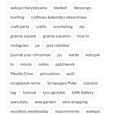
aukcja charytatywna
blanket
blessings
bunting
craftowy kalendarz adwentowy
craft party
crafts
crocheting
diy
granny square
granny squares
how to
instagram
jar
jest robótka!
journal your christmas
jyc
kartki
kolczyki
lo
morze
notes
patchwork
Pikotki Crew
pincushion
quilt
scrapbook remix
Scrapujące Polki
starocie
tag
tutorial
tyci ogródek
UHK Gallery
warsztaty
wee garden
wire wrapping
wordless wednesday
wspomnienie
wwkipd