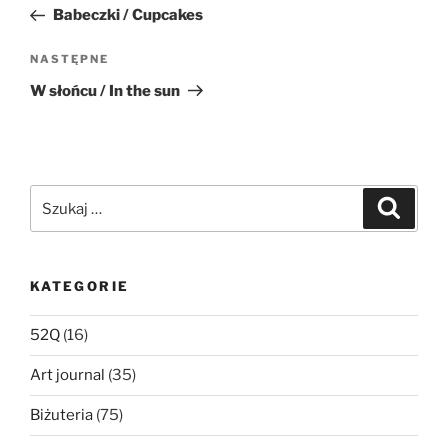
wpisu
wpis
Babeczki / Cupcakes
Następny
NASTĘPNE
wpis
W słońcu / In the sun
Szukaj:
Szukaj
KATEGORIE
52Q
(16)
Art journal
(35)
Biżuteria
(75)