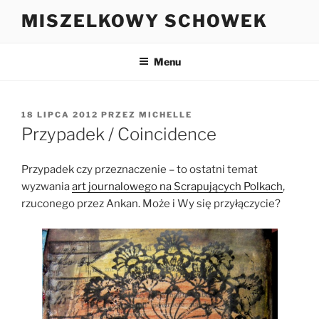
Przejdź
MISZELKOWY SCHOWEK
do
treści
Menu
OPUBLIKOWANE
18 LIPCA 2012
PRZEZ
MICHELLE
W
Przypadek / Coincidence
Przypadek czy przeznaczenie – to ostatni temat
wyzwania
art journalowego na Scrapujących Polkach
,
rzuconego przez Ankan. Może i Wy się przyłączycie?