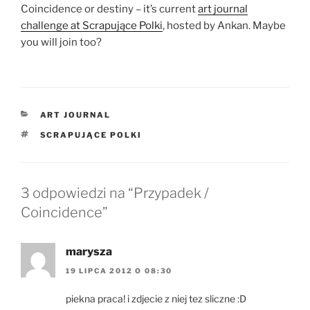
Coincidence or destiny – it’s current
art journal
challenge at Scrapujące Polki
, hosted by Ankan. Maybe
you will join too?
KATEGORIE
ART JOURNAL
TAGI
SCRAPUJĄCE POLKI
3 odpowiedzi na “Przypadek /
Coincidence”
marysza
19 LIPCA 2012 O 08:30
piekna praca! i zdjecie z niej tez sliczne :D