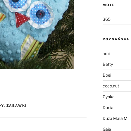
MOJE
365
POZNAŃSKA 
ami
Betty
Boei
coco.nut
Cynka
OY
,
ZABAWKI
Dunia
Duża Mała Mi
Gaja