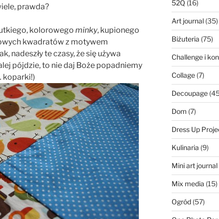
52Q
(16)
wiele, prawda?
Art journal
(35)
iutkiego, kolorowego
minky
, kupionego
Biżuteria
(75)
lorowych kwadratów z motywem
ak, nadeszły te czasy, że się używa
Challenge i ko
lej pójdzie, to nie daj Boże popadniemy
Collage
(7)
 koparki!)
Decoupage
(45
Dom
(7)
Dress Up Proje
Kulinaria
(9)
Mini art journa
Mix media
(15)
Ogród
(57)