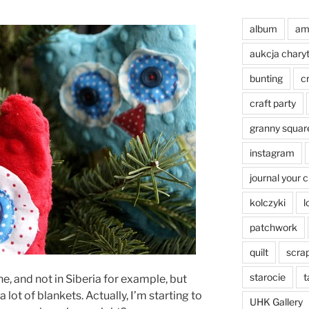
album
am
aukcja chary
bunting
c
craft party
granny squar
instagram
journal your 
kolczyki
l
patchwork
quilt
scra
starocie
t
ne, and not in Siberia for example, but
 lot of blankets. Actually, I’m starting to
UHK Gallery