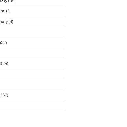
 Day
(15)
ami
(3)
maty
(9)
(22)
325)
262)