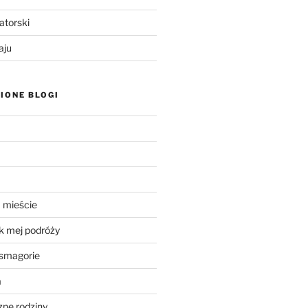
atorski
aju
IONE BLOGI
 mieście
k mej podróży
smagorie
a
ne rodziny