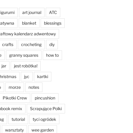
igurumi
art journal
ATC
tatywna
blanket
blessings
raftowy kalendarz adwentowy
crafts
crocheting
diy
e
granny squares
how to
jar
jest robótka!
christmas
jyc
kartki
o
morze
notes
Pikotki Crew
pincushion
pbook remix
Scrapujące Polki
ag
tutorial
tyci ogródek
warsztaty
wee garden