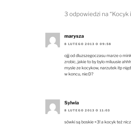
3 odpowiedzi na “Kocyk 
marysza
8 LUTEGO 2013 O 09:58
ojjj od dluzszegoczasu marze o min
zrobic, jakie to by bylo miluusie ahh
mysle ze kocykow, narzutek itp nigdy
w koncu, nie:D?
Sylwia
8 LUTEGO 2013 O 11:03
sówki są boskie <3! a kocyk też nicz