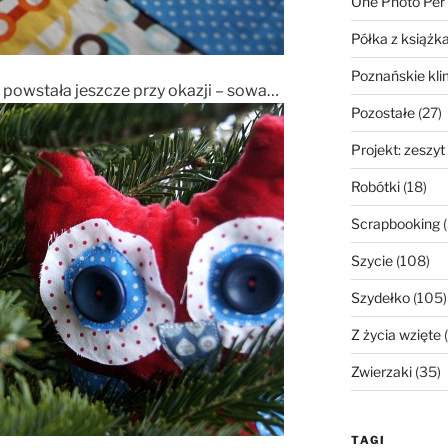
One Photo Per
Półka z książk
Poznańskie kli
 powstała jeszcze przy okazji – sowa…
Pozostałe
(27)
Projekt: zeszyt
Robótki
(18)
Scrapbooking
(
Szycie
(108)
Szydełko
(105)
Z życia wzięte
(
Zwierzaki
(35)
TAGI