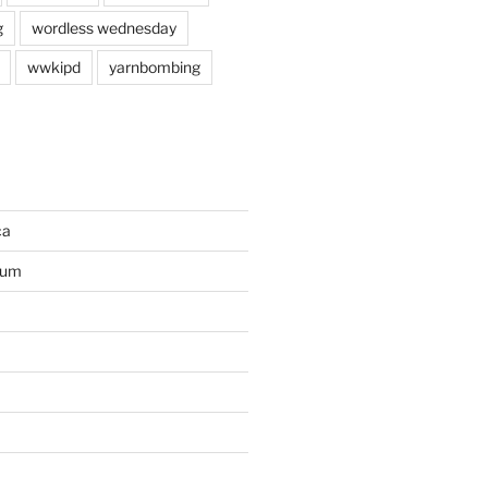
g
wordless wednesday
wwkipd
yarnbombing
ca
ium