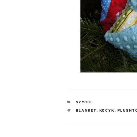
KATEGORIE
SZYCIE
TAGI
BLANKET
,
KOCYK
,
PLUSHT