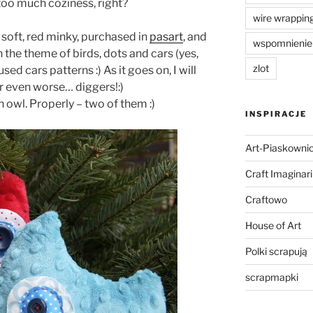
 too much coziness, right?
wire wrappin
 soft, red minky, purchased in
pasart
, and
wspomnienie
 the theme of birds, dots and cars (yes,
zlot
sed cars patterns :) As it goes on, I will
or even worse… diggers!:)
 owl. Properly – two of them :)
INSPIRACJE
Art-Piaskowni
Craft Imaginar
Craftowo
House of Art
Polki scrapują
scrapmapki