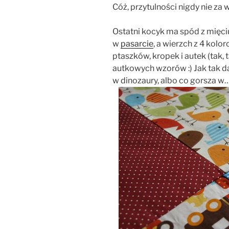
Cóż, przytulności nigdy nie za 
Ostatni kocyk ma spód z mięc
w
pasarcie
, a wierzch z 4 ko
ptaszków, kropek i autek (tak, t
autkowych wzorów :) Jak tak da
w dinozaury, albo co gorsza w…