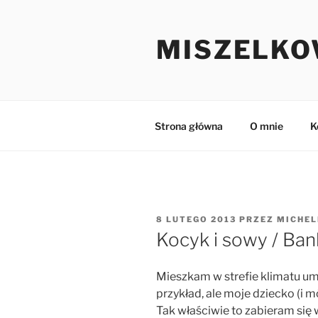
Przejdź
do
MISZELKO
treści
Strona główna
O mnie
K
OPUBLIKOWANE
8 LUTEGO 2013
PRZEZ
MICHEL
W
Kocyk i sowy / Ban
Mieszkam w strefie klimatu um
przykład, ale moje dziecko (i 
Tak właściwie to zabieram się 