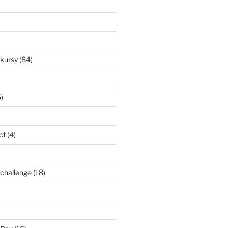
nkursy
(84)
)
ct
(4)
l challenge
(18)