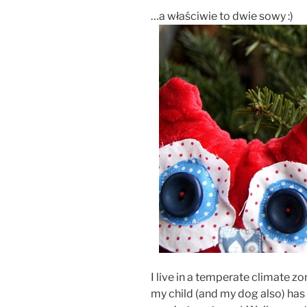
…a właściwie to dwie sowy :)
I live in a temperate climate zo
my child (and my dog also) has a