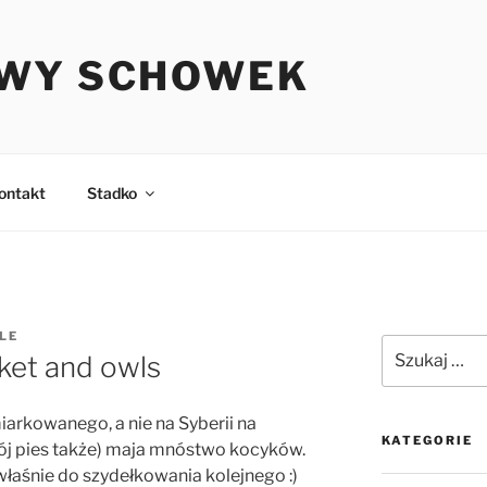
WY SCHOWEK
ontakt
Stadko
LE
Szukaj:
ket and owls
iarkowanego, a nie na Syberii na
KATEGORIE
mój pies także) maja mnóstwo kocyków.
właśnie do szydełkowania kolejnego :)