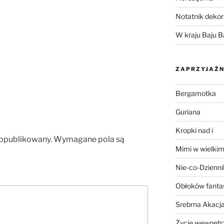
Notatnik dekor
W kraju Baju B
ZAPRZYJAŹN
Bergamotka
Guriana
Kropki nad i
 opublikowany.
Wymagane pola są
Mimi w wielkim
Nie-co-Dzienni
Obłoków fanta
Srebrna Akacj
Życie wewnętrz