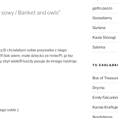
gatto pazzo
i sowy / Banket and owls”
Gooseberry
Guriana
Kasia Stonogi
Sabrina
ky:D chcialabym sobie poszewke z niego
h!!! (tak wiem, male dziecko ze mnie:P). ja tez
 zbyt wiele!!!! kazdy pasuje do innego nastroju
TU ZAGLĄDA
Box of Treasur
Drycha
Emily Falconbr
Karola Kraftuje
ego sobie ;)
Nordstjerna