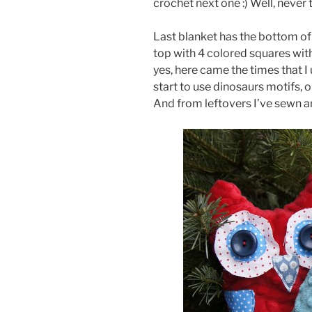
crochet next one :) Well, never
Last blanket has the bottom of
top with 4 colored squares with
yes, here came the times that I u
start to use dinosaurs motifs, 
And from leftovers I’ve sewn an