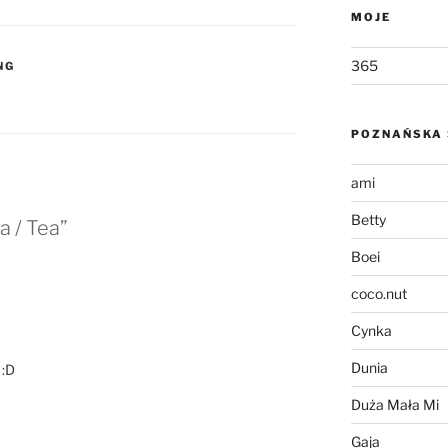
MOJE
365
NG
POZNAŃSKA 
ami
Betty
a / Tea”
Boei
coco.nut
Cynka
Dunia
 :D
Duża Mała Mi
Gaja