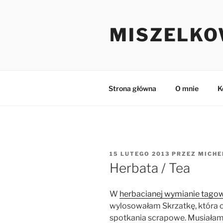
Przejdź
do
MISZELKO
treści
Strona główna
O mnie
K
OPUBLIKOWANE
15 LUTEGO 2013
PRZEZ
MICHE
W
Herbata / Tea
W
herbacianej wymianie tago
wylosowałam Skrzatkę, która 
spotkania scrapowe. Musiałam 