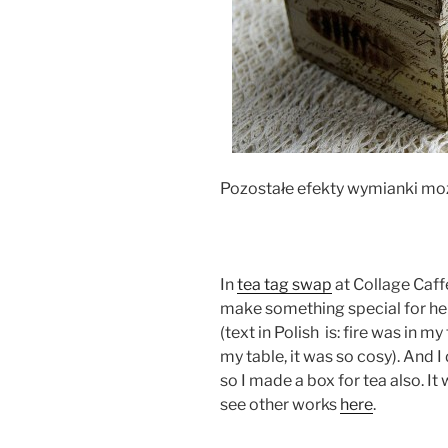
Pozostałe efekty wymianki mo
In
tea tag swap
at Collage Caff
make something special for he
(text in Polish is: fire was in m
my table, it was so cosy). And I
so I made a box for tea also. I
see other works
here
.