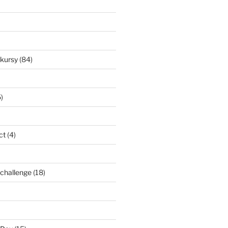
nkursy
(84)
)
ct
(4)
l challenge
(18)