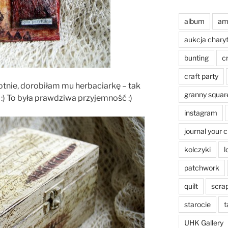
album
am
aukcja chary
bunting
c
craft party
tnie, dorobiłam mu herbaciarkę – tak
granny squar
) To była prawdziwa przyjemność :)
instagram
journal your 
kolczyki
l
patchwork
quilt
scra
starocie
t
UHK Gallery