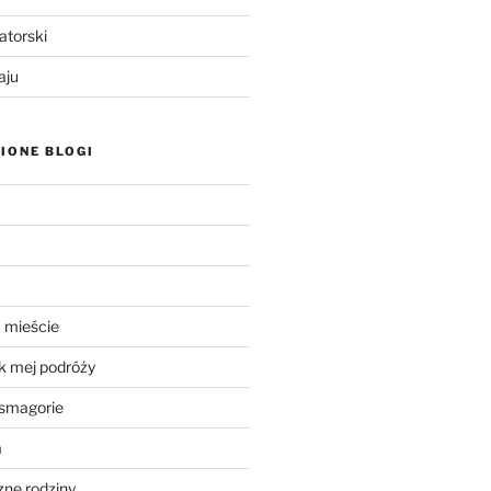
atorski
aju
IONE BLOGI
 mieście
k mej podróży
smagorie
a
ne rodziny