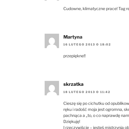
Cudowne, klimatyczne prace! Tag re
Martyna
16 LUTEGO 2013 O 18:02
przepiękne!!
skrzatka
18 LUTEGO 2013 O 11:42
Cieszę się po cichutku od opublikow
ręku i radość moja jest ogromna, s
pachnąca a „to, o co naprawdę nam s
Dziękuję!
I rzeczywiście – jesteś mistrzynią 