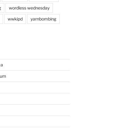
g
wordless wednesday
wwkipd
yarnbombing
ca
ium