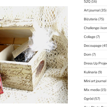
52Q
(16)
Art journal
(35)
Biżuteria
(75)
Challenge i ko
Collage
(7)
Decoupage
(45
Dom
(7)
Dress Up Proje
Kulinaria
(9)
Mini art journa
Mix media
(15)
Ogród
(57)