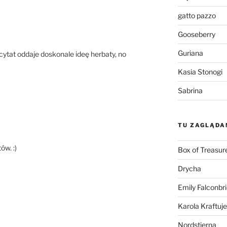
gatto pazzo
Gooseberry
Guriana
i cytat oddaje doskonale ideę herbaty, no
Kasia Stonogi
Sabrina
TU ZAGLĄDA
ów. :)
Box of Treasur
Drycha
Emily Falconbr
Karola Kraftuje
Nordstjerna