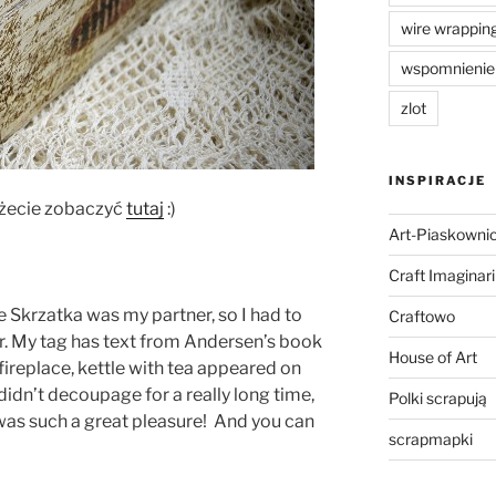
wire wrappin
wspomnienie
zlot
INSPIRACJE
żecie zobaczyć
tutaj
:)
Art-Piaskowni
Craft Imaginar
e Skrzatka was my partner, so I had to
Craftowo
r. My tag has text from Andersen’s book
House of Art
y fireplace, kettle with tea appeared on
 didn’t decoupage for a really long time,
Polki scrapują
t was such a great pleasure! And you can
scrapmapki