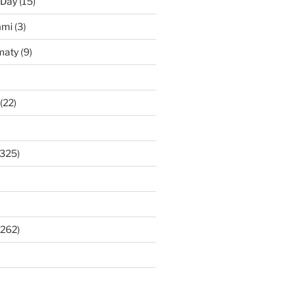
 Day
(15)
ami
(3)
maty
(9)
(22)
325)
262)