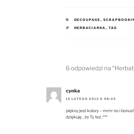
KATEGORIE
DECOUPAGE
,
SCRAPBOOKI
TAGI
HERBACIARKA
,
TAG
6 odpowiedzi na “Herbat
cynka
15 LUTEGO 2013 O 08:35
piękny jest kolory – mrrrr no i bonus!
dziękuję , że Ty też :***