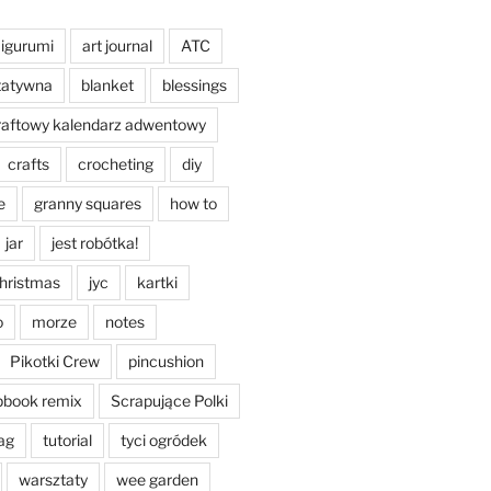
igurumi
art journal
ATC
tatywna
blanket
blessings
raftowy kalendarz adwentowy
crafts
crocheting
diy
e
granny squares
how to
jar
jest robótka!
christmas
jyc
kartki
o
morze
notes
Pikotki Crew
pincushion
pbook remix
Scrapujące Polki
ag
tutorial
tyci ogródek
warsztaty
wee garden