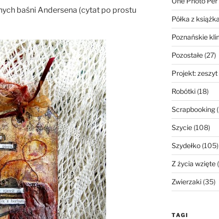
One Photo Per
nych baśni Andersena (cytat po prostu
Półka z książk
Poznańskie kli
Pozostałe
(27)
Projekt: zeszyt
Robótki
(18)
Scrapbooking
(
Szycie
(108)
Szydełko
(105)
Z życia wzięte
(
Zwierzaki
(35)
TAGI