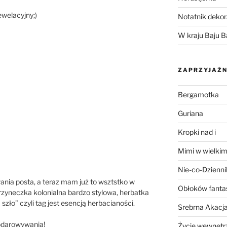
welacyjny;)
Notatnik dekor
W kraju Baju B
ZAPRZYJAŹN
Bergamotka
Guriana
Kropki nad i
Mimi w wielkim
Nie-co-Dzienni
ania posta, a teraz mam już to wsztstko w
Obłoków fanta
krzyneczka kolonialna bardzo stylowa, herbatka
zło” czyli tag jest esencją herbacianości.
Srebrna Akacj
obdarowywania!
Życie wewnętrz