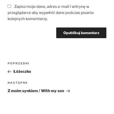
Zapisz moje dane, adres e-mail i witrynę w
przeglądarce aby wypełnić dane podczas pisania
kolejnych komentarzy.
Nawigacja
Poprzedni
POPRZEDNI
wpisu
wpis
Łóżeczko
Następny
NASTĘPNE
wpis
Z moim synkiem / With my son