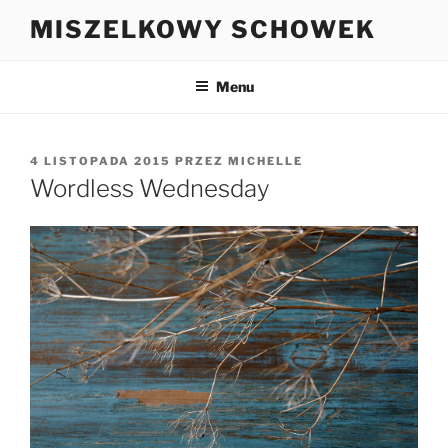
Przejdź
MISZELKOWY SCHOWEK
do
treści
Menu
OPUBLIKOWANE
4 LISTOPADA 2015
PRZEZ
MICHELLE
W
Wordless Wednesday