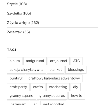
Szycie
(108)
Szydełko
(105)
Z życia wzięte
(262)
Zwierzaki
(35)
TAGI
album
amigurumi
art journal
ATC
aukcja charytatywna
blanket
blessings
bunting
craftowy kalendarz adwentowy
craft party
crafts
crocheting
diy
granny square
granny squares
how to
instagram
jar
jest robótka!