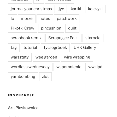
journal your christmas
jyc
kartki
kolczyki
lo
morze
notes
patchwork
Pikotki Crew
pincushion
quilt
scrapbook remix
Scrapujące Polki
starocie
tag
tutorial
tyci ogródek
UHK Gallery
warsztaty
wee garden
wire wrapping
wordless wednesday
wspomnienie
wwkipd
yarnbombing
zlot
INSPIRACJE
Art-Piaskownica