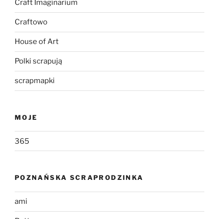
Craft Imaginarium
Craftowo
House of Art
Polki scrapują
scrapmapki
MOJE
365
POZNAŃSKA SCRAPRODZINKA
ami