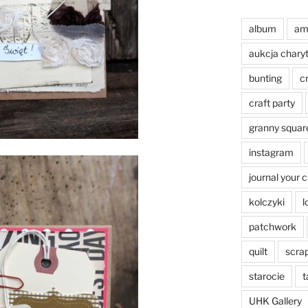
album
am
aukcja chary
bunting
c
craft party
granny squar
instagram
journal your 
kolczyki
l
patchwork
quilt
scra
starocie
t
UHK Gallery