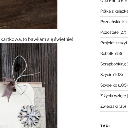
One Photo Per
Półka z książk
Poznańskie kli
Pozostałe
(27)
kartkowa, to bawiłam się świetnie!
Projekt: zeszyt
Robótki
(18)
Scrapbooking
(
Szycie
(108)
Szydełko
(105)
Z życia wzięte
(
Zwierzaki
(35)
TAGI