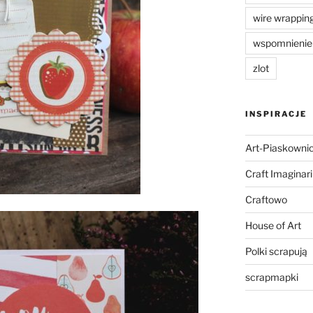
wire wrappin
wspomnienie
zlot
INSPIRACJE
Art-Piaskowni
Craft Imaginar
Craftowo
House of Art
Polki scrapują
scrapmapki