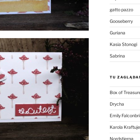
gatto pazzo
Gooseberry
Guriana
Kasia Stonogi
Sabrina
TU ZAGLĄDA
Box of Treasur
Drycha
Emily Falconbr
Karola Kraftuje
Nordstjerna