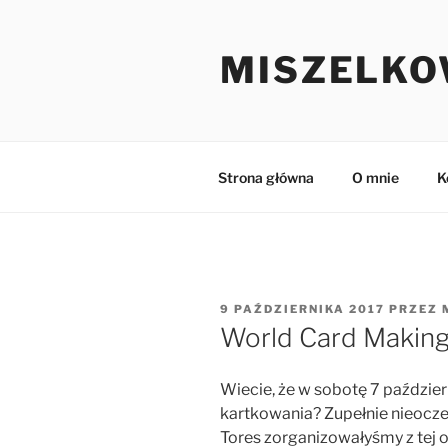
Przejdź
do
MISZELKO
treści
Strona główna
O mnie
K
OPUBLIKOWANE
9 PAŹDZIERNIKA 2017
PRZEZ
W
World Card Makin
Wiecie, że w sobotę 7 paździe
kartkowania? Zupełnie nieocze
Tores zorganizowałyśmy z tej o