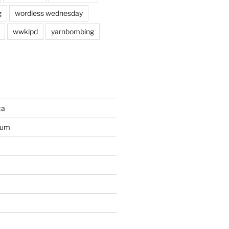
g
wordless wednesday
wwkipd
yarnbombing
ca
ium