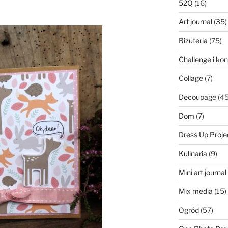
52Q
(16)
Art journal
(35)
Biżuteria
(75)
Challenge i ko
Collage
(7)
Decoupage
(45
Dom
(7)
Dress Up Proje
Kulinaria
(9)
Mini art journa
Mix media
(15)
Ogród
(57)