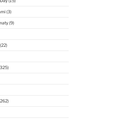
 Day
(15)
ami
(3)
maty
(9)
(22)
325)
262)