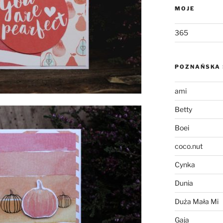
MOJE
365
POZNAŃSKA 
ami
Betty
Boei
coco.nut
Cynka
Dunia
Duża Mała Mi
Gaja