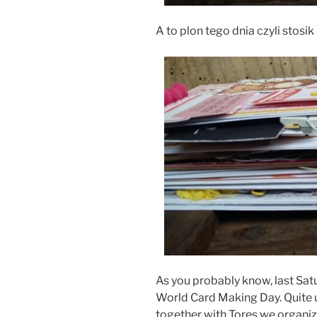
A to plon tego dnia czyli stosik
As you probably know, last Sat
World Card Making Day. Quite 
together with Tores we organiz