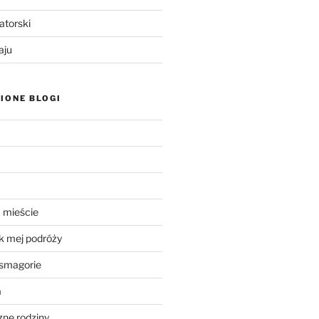
atorski
aju
IONE BLOGI
 mieście
k mej podróży
smagorie
a
ne rodziny