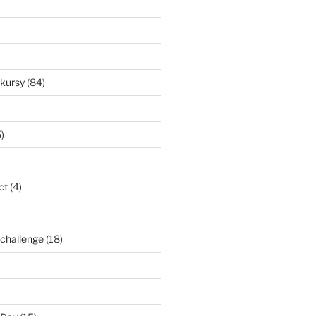
nkursy
(84)
)
ct
(4)
l challenge
(18)