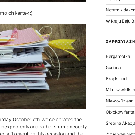
Notatnik dekor
 moich kartek :)
W kraju Baju B
ZAPRZYJAŹN
Bergamotka
Guriana
Kropki nad i
Mimi w wielkim
Nie-co-Dzienni
Obłoków fanta
urday, October 7th, we celebrated the
Srebrna Akacj
unexpectedly and rather spontaneously
ed a fb event on this occasion and the
Życie wewnętrz