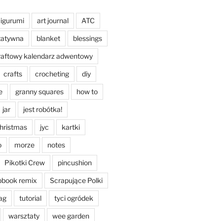
igurumi
art journal
ATC
tatywna
blanket
blessings
raftowy kalendarz adwentowy
crafts
crocheting
diy
e
granny squares
how to
jar
jest robótka!
christmas
jyc
kartki
o
morze
notes
Pikotki Crew
pincushion
pbook remix
Scrapujące Polki
ag
tutorial
tyci ogródek
warsztaty
wee garden