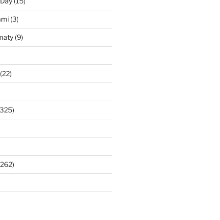
 Day
(15)
ami
(3)
maty
(9)
(22)
325)
262)