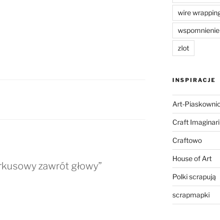
wire wrappin
wspomnienie
zlot
INSPIRACJE
Art-Piaskowni
Craft Imaginar
Craftowo
House of Art
rkusowy zawrót głowy”
Polki scrapują
scrapmapki