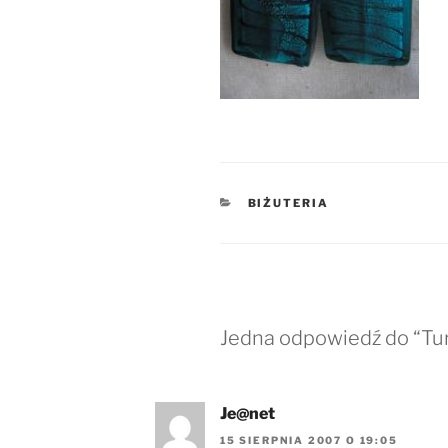
KATEGORIE
BIŻUTERIA
Jedna odpowiedź do “Tu
Je@net
15 SIERPNIA 2007 O 19:05