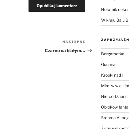
Notatnik dekor
W kraju Baju B
ZAPRZYJAŹN
NASTĘPNE
Następny
wpis
Czarno na białym…
Bergamotka
Guriana
Kropki nad i
Mimi w wielkim
Nie-co-Dzienni
Obłoków fanta
Srebrna Akacj
Życie wewnętrz