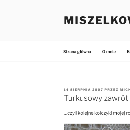
Przejdź
do
MISZELKO
treści
Strona główna
O mnie
K
OPUBLIKOWANE
14 SIERPNIA 2007
PRZEZ
MIC
W
Turkusowy zawrót
…czyli kolejne kolczyki mojej r