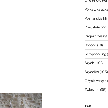
One Photo Per
Półka z książk
Poznańskie kli
Pozostałe
(27)
Projekt: zeszyt
Robótki
(18)
Scrapbooking
(
Szycie
(108)
Szydełko
(105)
Z życia wzięte
(
Zwierzaki
(35)
TAGI