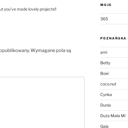
MOJE
ut you’ve made lovely projects!!
365
POZNAŃSKA 
 opublikowany.
Wymagane pola są
ami
Betty
Boei
coco.nut
Cynka
Dunia
Duża Mała Mi
Gaja