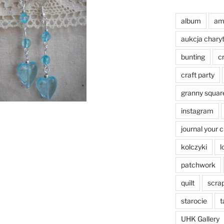
album
am
aukcja chary
bunting
c
craft party
granny squar
instagram
journal your 
kolczyki
l
patchwork
quilt
scra
starocie
t
UHK Gallery