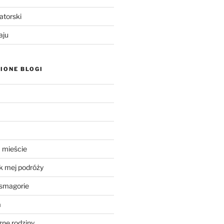
atorski
aju
IONE BLOGI
 mieście
k mej podróży
smagorie
a
ne rodziny