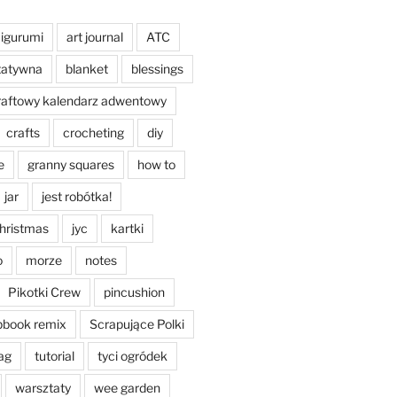
igurumi
art journal
ATC
tatywna
blanket
blessings
raftowy kalendarz adwentowy
crafts
crocheting
diy
e
granny squares
how to
jar
jest robótka!
christmas
jyc
kartki
o
morze
notes
Pikotki Crew
pincushion
pbook remix
Scrapujące Polki
ag
tutorial
tyci ogródek
warsztaty
wee garden