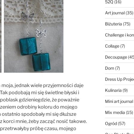
52Q
(16)
Art journal
(35)
Biżuteria
(75)
Challenge i ko
Collage
(7)
Decoupage
(45
Dom
(7)
Dress Up Proje
m moja, jednak wiele przyjemności daje
Kulinaria
(9)
ak podobają mi się świetlne błyski i
 poblask gdzieniegdzie, że poważnie
Mini art journa
zeniem odrobiny koloru do mojego
Mix media
(15)
 ostatnio spodobały mi się dłuższe
raz korci mnie, żeby zacząć nosić takowe.
Ogród
(57)
y przetrwałyby próbę czasu, mojego