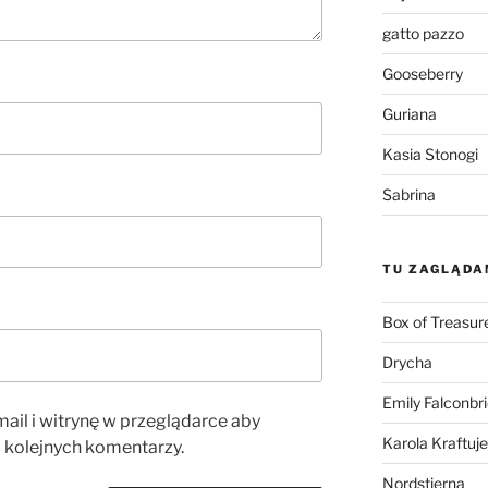
gatto pazzo
Gooseberry
Guriana
Kasia Stonogi
Sabrina
TU ZAGLĄDA
Box of Treasur
Drycha
Emily Falconbr
ail i witrynę w przeglądarce aby
Karola Kraftuje
 kolejnych komentarzy.
Nordstjerna