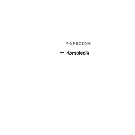
Nawigacja
Poprzedni
POPRZEDNI
wpisu
wpis
Komplecik