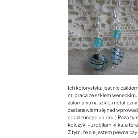
Ich kolorystyka jest nie całkie
mi praca ze szkłem weneckim. T
załamania na szkle, metaliczny
zastanawiam się nad wprowad
codziennego ubioru :) Poza tym
kolczyki – zrobiłam kilka, a te
Z tym, że nie jestem pewna cz