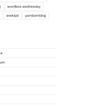
g
wordless wednesday
wwkipd
yarnbombing
ca
ium