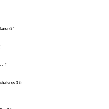
nkursy
(84)
)
ct
(4)
l challenge
(18)