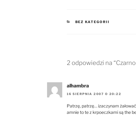
KATEGORIE
BEZ KATEGORII
2 odpowiedzi na “Czarno
alhambra
16 SIERPNIA 2007 O 20:22
Patrzę, patrzę… izaczynam żałować,
amnie to te z krpoeczkami są the bes