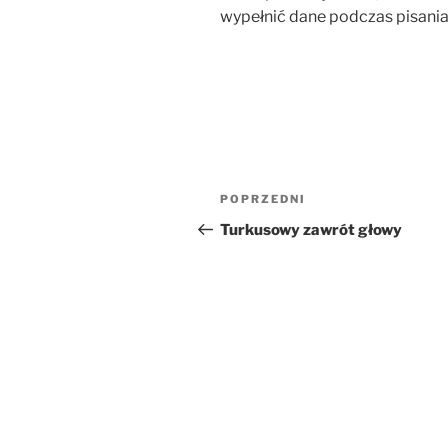
wypełnić dane podczas pisania
Nawigacja
Poprzedni
POPRZEDNI
wpisu
wpis
Turkusowy zawrót głowy