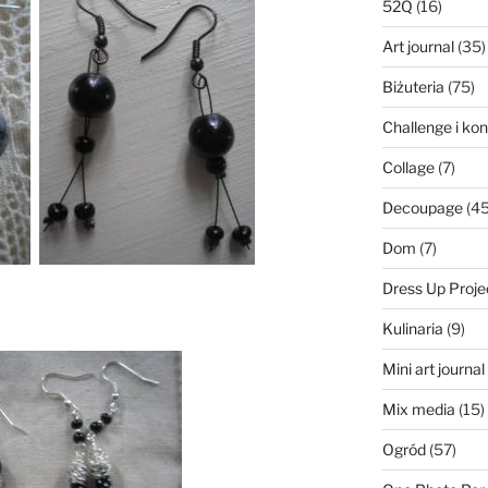
52Q
(16)
Art journal
(35)
Biżuteria
(75)
Challenge i ko
Collage
(7)
Decoupage
(45
Dom
(7)
Dress Up Proje
Kulinaria
(9)
Mini art journa
Mix media
(15)
Ogród
(57)