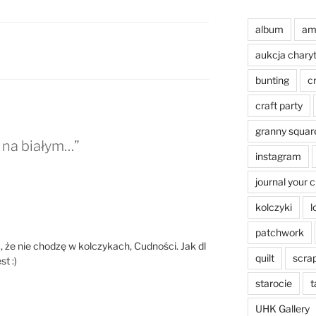
album
am
aukcja chary
bunting
c
craft party
granny squar
 na białym…”
instagram
journal your 
kolczyki
l
patchwork
 że nie chodzę w kolczykach, Cudności. Jak dl
quilt
scra
t :)
starocie
t
UHK Gallery