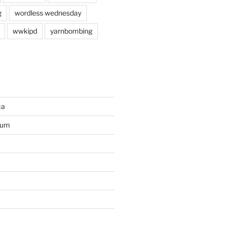
g
wordless wednesday
wwkipd
yarnbombing
ca
ium