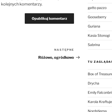
 kolejnych komentarzy.
gatto pazzo
Gooseberry
Guriana
Kasia Stonogi
Sabrina
NASTĘPNE
Następny
wpis
Różowo, ogródkowo
TU ZAGLĄDA
Box of Treasur
Drycha
Emily Falconbr
Karola Kraftuje
Nordstjerna