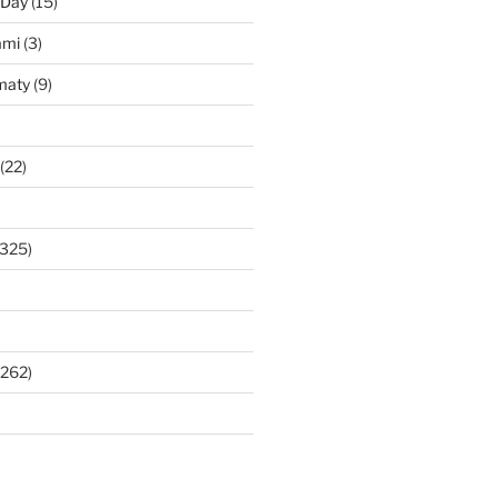
 Day
(15)
ami
(3)
maty
(9)
(22)
325)
262)