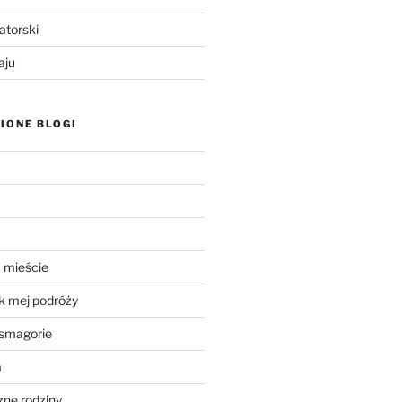
atorski
aju
IONE BLOGI
 mieście
k mej podróży
smagorie
a
ne rodziny