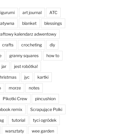
igurumi
art journal
ATC
tatywna
blanket
blessings
raftowy kalendarz adwentowy
crafts
crocheting
diy
e
granny squares
how to
jar
jest robótka!
christmas
jyc
kartki
o
morze
notes
Pikotki Crew
pincushion
pbook remix
Scrapujące Polki
ag
tutorial
tyci ogródek
warsztaty
wee garden