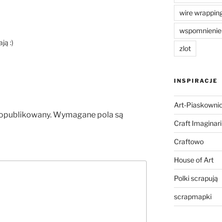
wire wrappin
wspomnienie
ją :)
zlot
INSPIRACJE
Art-Piaskowni
 opublikowany.
Wymagane pola są
Craft Imaginar
Craftowo
House of Art
Polki scrapują
scrapmapki