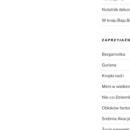
Notatnik dekor
W kraju Baju B
ZAPRZYJAŹN
Bergamotka
Guriana
Kropki nad i
Mimi w wielkim
Nie-co-Dzienni
Obłoków fanta
Srebrna Akacj
Życie wewnętrz