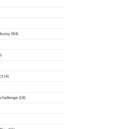
nkursy
(84)
)
ct
(4)
l challenge
(18)