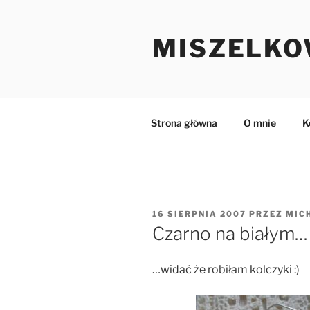
Przejdź
do
MISZELKO
treści
Strona główna
O mnie
K
OPUBLIKOWANE
16 SIERPNIA 2007
PRZEZ
MIC
W
Czarno na białym…
…widać że robiłam kolczyki :)