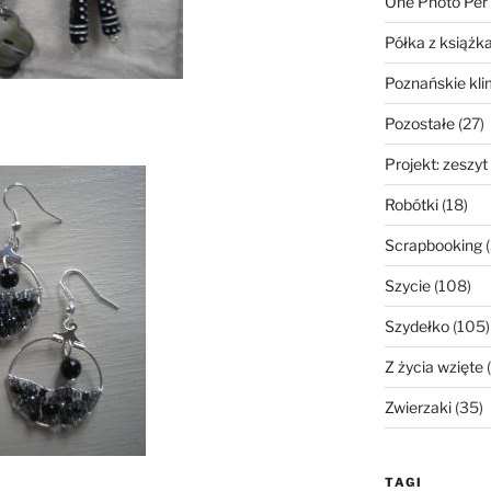
One Photo Per
Półka z książk
Poznańskie kli
Pozostałe
(27)
Projekt: zeszyt
Robótki
(18)
Scrapbooking
(
Szycie
(108)
Szydełko
(105)
Z życia wzięte
(
Zwierzaki
(35)
TAGI