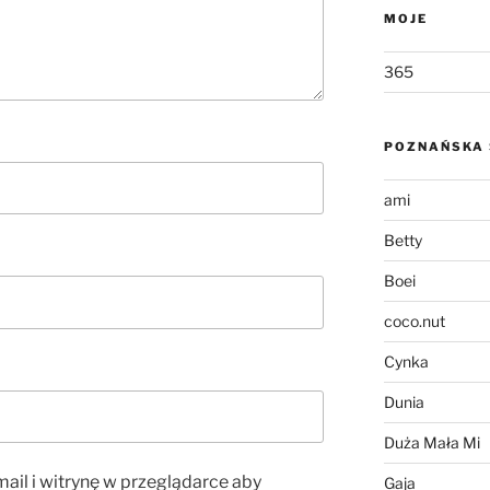
MOJE
365
POZNAŃSKA 
ami
Betty
Boei
coco.nut
Cynka
Dunia
Duża Mała Mi
ail i witrynę w przeglądarce aby
Gaja