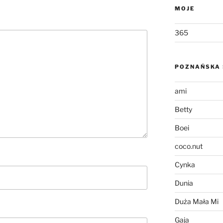
MOJE
365
POZNAŃSKA 
ami
Betty
Boei
coco.nut
Cynka
Dunia
Duża Mała Mi
Gaja