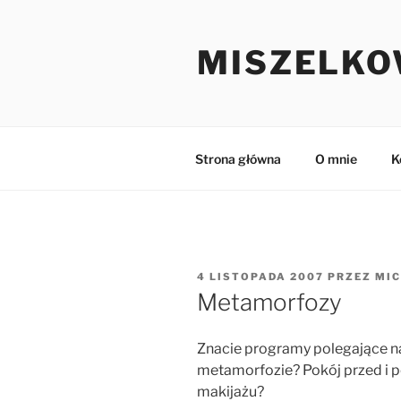
Przejdź
do
MISZELKO
treści
Strona główna
O mnie
K
OPUBLIKOWANE
4 LISTOPADA 2007
PRZEZ
MIC
W
Metamorfozy
Znacie programy polegające na
metamorfozie? Pokój przed i p
makijażu?