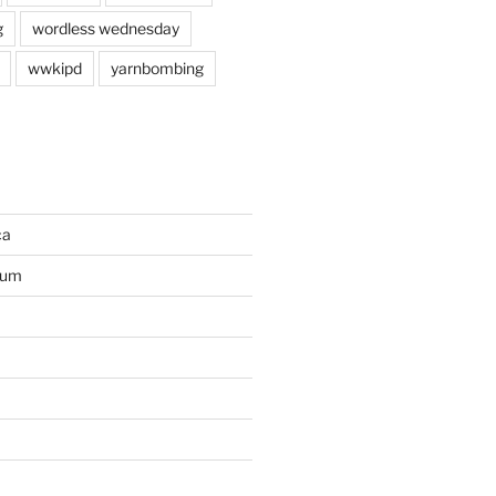
g
wordless wednesday
wwkipd
yarnbombing
ca
ium