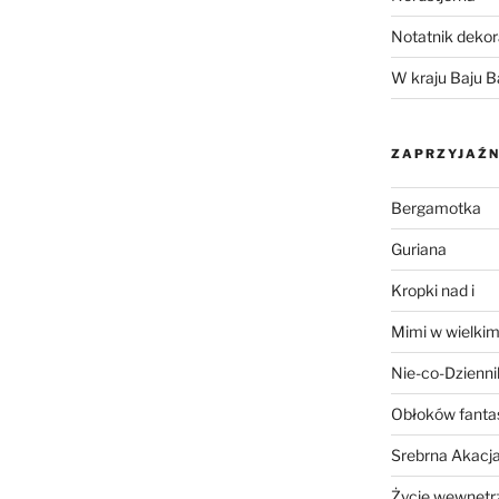
Notatnik dekor
W kraju Baju B
ZAPRZYJAŹN
Bergamotka
Guriana
Kropki nad i
Mimi w wielkim
Nie-co-Dzienni
Obłoków fanta
Srebrna Akacj
Życie wewnętrz