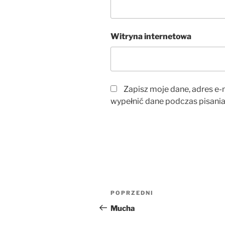
Witryna internetowa
Zapisz moje dane, adres e-m
wypełnić dane podczas pisania
Nawigacja
Poprzedni
POPRZEDNI
wpisu
wpis
Mucha