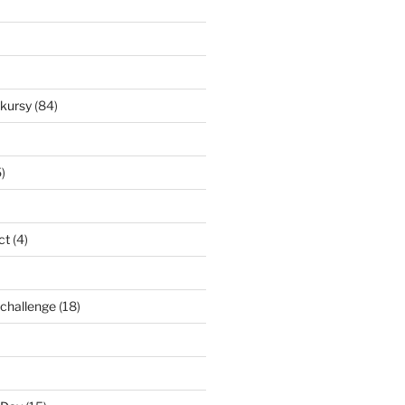
nkursy
(84)
)
ct
(4)
l challenge
(18)