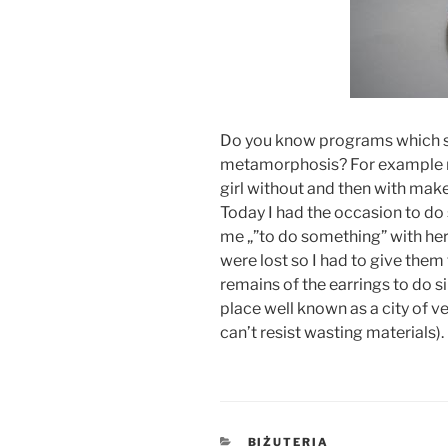
Do you know programs which s
metamorphosis? For example r
girl without and then with make
Today I had the occasion to d
me „”to do something” with her 
were lost so I had to give them
remains of the earrings to do 
place well known as a city of v
can’t resist wasting materials).
KATEGORIE
BIŻUTERIA