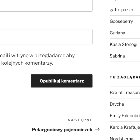
gatto pazzo
Gooseberry
Guriana
Kasia Stonogi
ail i witrynę w przeglądarce aby
Sabrina
 kolejnych komentarzy.
TU ZAGLĄDA
Box of Treasur
Drycha
Emily Falconbr
NASTĘPNE
Następny
Karola Kraftuje
wpis
Pelargoniowy pojemniczek
Nordstjerna