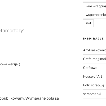
wire wrappin
wspomnienie
zlot
etamorfozy”
INSPIRACJE
Art-Piaskowni
Craft Imaginar
nowa wersja :)
Craftowo
House of Art
Polki scrapują
scrapmapki
 opublikowany.
Wymagane pola są