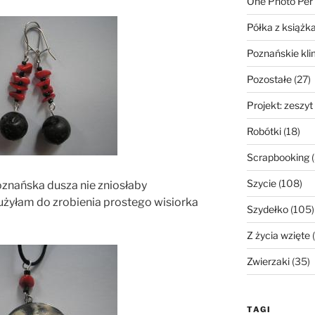
One Photo Per
Półka z książk
Poznańskie kli
Pozostałe
(27)
Projekt: zeszyt
Robótki
(18)
Scrapbooking
(
Szycie
(108)
nańska dusza nie zniosłaby
żyłam do zrobienia prostego wisiorka
Szydełko
(105)
Z życia wzięte
(
Zwierzaki
(35)
TAGI