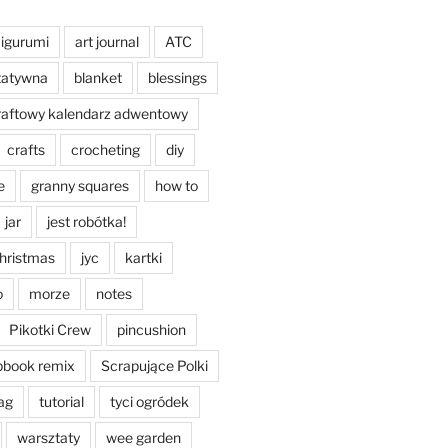
igurumi
art journal
ATC
tatywna
blanket
blessings
raftowy kalendarz adwentowy
crafts
crocheting
diy
e
granny squares
how to
jar
jest robótka!
christmas
jyc
kartki
o
morze
notes
Pikotki Crew
pincushion
pbook remix
Scrapujące Polki
ag
tutorial
tyci ogródek
warsztaty
wee garden