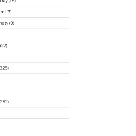
 Day
(15)
ami
(3)
maty
(9)
(22)
325)
262)