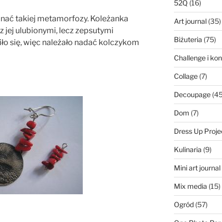
52Q
(16)
nać takiej metamorfozy. Koleżanka
Art journal
(35)
z jej ulubionymi, lecz zepsutymi
Biżuteria
(75)
iło się, więc należało nadać kolczykom
Challenge i ko
Collage
(7)
Decoupage
(45
Dom
(7)
Dress Up Proje
Kulinaria
(9)
Mini art journa
Mix media
(15)
Ogród
(57)