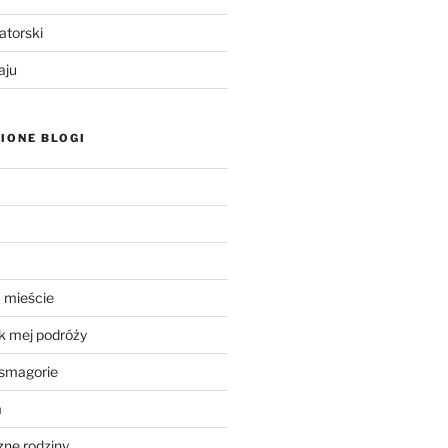
atorski
aju
IONE BLOGI
 mieście
k mej podróży
smagorie
a
ne rodziny