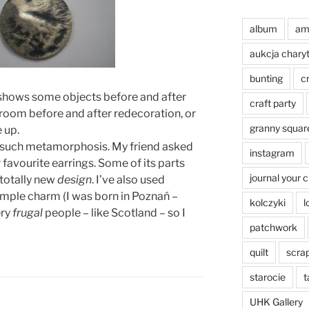
album
am
aukcja chary
bunting
c
hows some objects before and after
craft party
oom before and after redecoration, or
granny squar
 up.
o such metamorphosis. My friend asked
instagram
favourite earrings. Some of its parts
journal your 
 totally new
design
. I’ve also used
simple charm (I was born in Poznań –
kolczyki
l
ery
frugal
people – like Scotland – so I
patchwork
quilt
scra
starocie
t
UHK Gallery