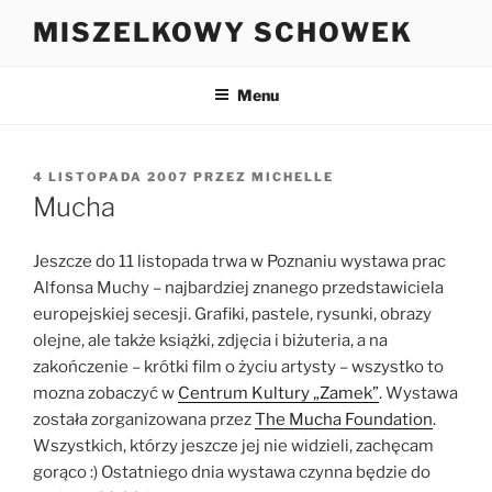
Przejdź
MISZELKOWY SCHOWEK
do
treści
Menu
OPUBLIKOWANE
4 LISTOPADA 2007
PRZEZ
MICHELLE
W
Mucha
Jeszcze do 11 listopada trwa w Poznaniu wystawa prac
Alfonsa Muchy – najbardziej znanego przedstawiciela
europejskiej secesji. Grafiki, pastele, rysunki, obrazy
olejne, ale także książki, zdjęcia i biżuteria, a na
zakończenie – krótki film o życiu artysty – wszystko to
mozna zobaczyć w
Centrum Kultury „Zamek”
. Wystawa
została zorganizowana przez
The Mucha Foundation
.
Wszystkich, którzy jeszcze jej nie widzieli, zachęcam
gorąco :) Ostatniego dnia wystawa czynna będzie do