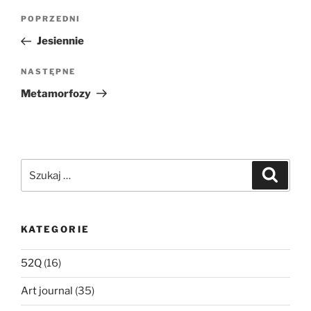
Nawigacja
Poprzedni
POPRZEDNI
wpisu
wpis
Jesiennie
Następny
NASTĘPNE
wpis
Metamorfozy
Szukaj:
Szukaj
KATEGORIE
52Q
(16)
Art journal
(35)