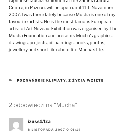
Alphonse Mucha exhibition at the
Zamek Cultural
Centre
, in Poznań, will be open until 11th November
2007. I was there lately because Mucha is one of my
favourite artists. He is the most famous European
artist of Art Noveau. Exhibition was organised by
The
Mucha Foundation
and presents Mucha’s graphics,
drawings, projects, oil paintings, books, photos,
jewellery and short film about life Mucha’s life.
KATEGORIE
POZNAŃSKIE KLIMATY
,
Z ŻYCIA WZIĘTE
2 odpowiedzi na “Mucha”
izuss1/Iza
8 LISTOPADA 2007 O 01:14