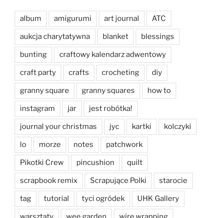
album
amigurumi
art journal
ATC
aukcja charytatywna
blanket
blessings
bunting
craftowy kalendarz adwentowy
craft party
crafts
crocheting
diy
granny square
granny squares
how to
instagram
jar
jest robótka!
journal your christmas
jyc
kartki
kolczyki
lo
morze
notes
patchwork
Pikotki Crew
pincushion
quilt
scrapbook remix
Scrapujące Polki
starocie
tag
tutorial
tyci ogródek
UHK Gallery
warsztaty
wee garden
wire wrapping