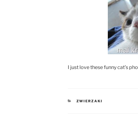
I just love these funny cat’s ph
KATEGORIE
ZWIERZAKI