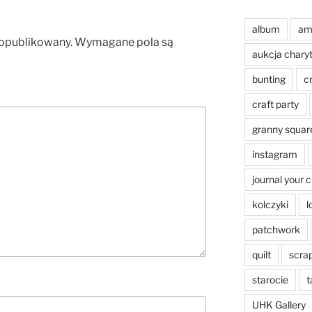
album
am
 opublikowany.
Wymagane pola są
aukcja chary
bunting
c
craft party
granny squar
instagram
journal your 
kolczyki
l
patchwork
quilt
scra
starocie
t
UHK Gallery