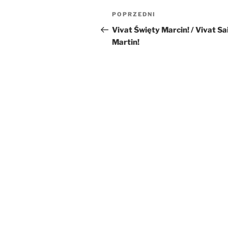
Nawigacja
Poprzedni
POPRZEDNI
wpisu
wpis
Vivat Święty Marcin! / Vivat Sa
Martin!