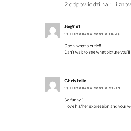
2 odpowiedzi na “…i zno
Je@net
12 LISTOPADA 2007 O 16:48
Oooh, what a cutie!!
Can’t wait to see what picture you’l
Christelle
13 LISTOPADA 2007 O 22:23
So funny ;)
I love his/her expression and your 