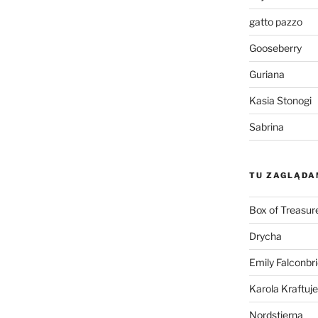
gatto pazzo
Gooseberry
Guriana
Kasia Stonogi
Sabrina
TU ZAGLĄDA
Box of Treasur
Drycha
Emily Falconbr
Karola Kraftuje
Nordstjerna