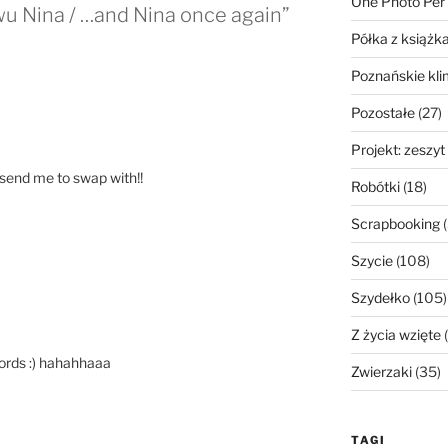
One Photo Per
wu Nina / …and Nina once again”
Półka z książk
Poznańskie kli
Pozostałe
(27)
Projekt: zeszyt
l send me to swap with!!
Robótki
(18)
Scrapbooking
(
Szycie
(108)
Szydełko
(105)
Z życia wzięte
(
words :) hahahhaaa
Zwierzaki
(35)
TAGI