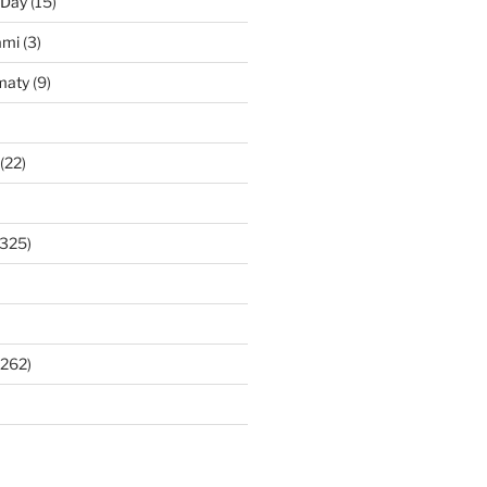
 Day
(15)
ami
(3)
maty
(9)
(22)
325)
262)