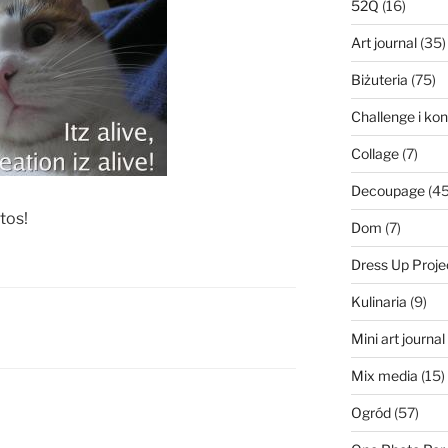
52Q
(16)
Art journal
(35)
Biżuteria
(75)
Challenge i ko
Collage
(7)
Decoupage
(45
otos!
Dom
(7)
Dress Up Proje
Kulinaria
(9)
Mini art journa
Mix media
(15)
Ogród
(57)