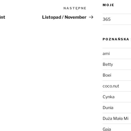
MOJE
NASTĘPNE
Następny
wpis
int
Listopad / November
365
POZNAŃSKA 
ami
Betty
Boei
coco.nut
Cynka
Dunia
Duża Mała Mi
Gaja