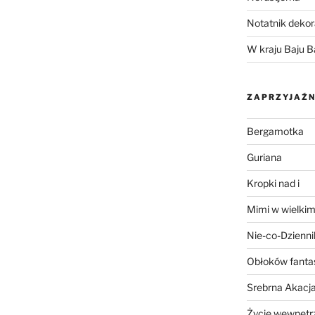
Notatnik dekor
W kraju Baju B
ZAPRZYJAŹN
Bergamotka
Guriana
Kropki nad i
Mimi w wielkim
Nie-co-Dzienni
Obłoków fanta
Srebrna Akacj
Życie wewnętrz