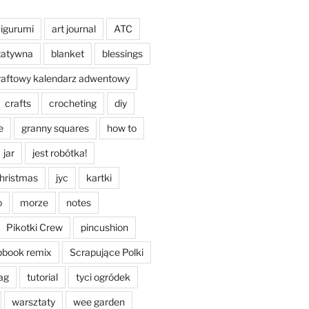
igurumi
art journal
ATC
tatywna
blanket
blessings
raftowy kalendarz adwentowy
crafts
crocheting
diy
e
granny squares
how to
jar
jest robótka!
christmas
jyc
kartki
o
morze
notes
Pikotki Crew
pincushion
pbook remix
Scrapujące Polki
ag
tutorial
tyci ogródek
warsztaty
wee garden