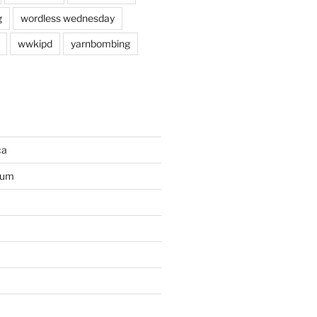
g
wordless wednesday
wwkipd
yarnbombing
ca
ium