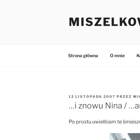
Przejdź
do
MISZELKO
treści
Strona główna
O mnie
K
OPUBLIKOWANE
12 LISTOPADA 2007
PRZEZ
MI
W
…i znowu Nina / …a
Po prostu uwielbiam te śmieszn