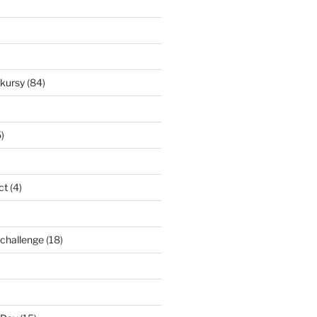
nkursy
(84)
)
ct
(4)
l challenge
(18)