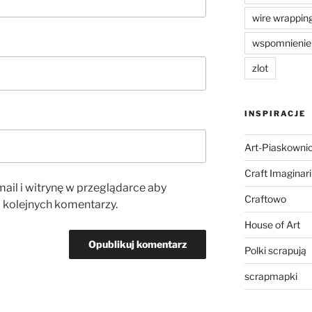
wire wrappin
wspomnienie
zlot
INSPIRACJE
Art-Piaskowni
Craft Imaginar
ail i witrynę w przeglądarce aby
Craftowo
 kolejnych komentarzy.
House of Art
Polki scrapują
scrapmapki