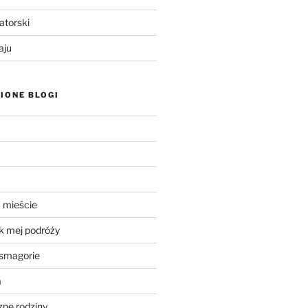
atorski
aju
IONE BLOGI
 mieście
k mej podróży
smagorie
a
ne rodziny