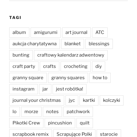
TAGI
album
amigurumi
art journal
ATC
aukcja charytatywna
blanket
blessings
bunting
craftowy kalendarz adwentowy
craft party
crafts
crocheting
diy
granny square
granny squares
how to
instagram
jar
jest robótka!
journal your christmas
jyc
kartki
kolczyki
lo
morze
notes
patchwork
Pikotki Crew
pincushion
quilt
scrapbook remix
Scrapujące Polki
starocie