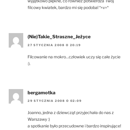
wyjątkowo piękne, co również potwierdza Twój
filcowy kwiatek, bardzo mi się podoba! *^v^*
(Nie)Takie_Straszne_Jeżyce
27 STYCZNIA 2008 O 20:19
Filcowanie na mokro…człowiek uczy się całe życie
:).
bergamotka
29 STYCZNIA 2008 O 02:09
Joanno, jedna z dziewcząt przyjechała do nas z
Warszawy :)
a spotkanie było przecudowne i bardzo inspirujące!