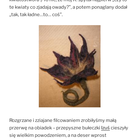
te kwiaty co zjadają owady?”, a potem ponaglany dodał
„tak, tak ładne…to… coś”.
Rozgrzane i zziajane filcowaniem zrobiłyśmy małą
przerwę na obiadek – przepyszne bułeczki
Izuś
cieszyły
się wielkim powodzeniem, a na deser wprost