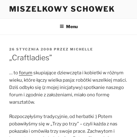
Przejdź
MISZELKOWY SCHOWEK
do
treści
Menu
OPUBLIKOWANE
26 STYCZNIA 2008
PRZEZ
MICHELLE
W
„Craftladies”
… to
forum
skupiające dziewczęta i kobietki w różnym
wieku, które łączy wielka pasja: robótki wszelkiej maści.
Dziś odbyło się (z mojej inicjatywy) spotkanie naszego
forum i zgodnie z założeniami, miało ono formę
warsztatów.
Rozpoczęłyśmy tradycyjnie, od herbatki :) Potem
pobawiłyśmy się w „Trzy po trzy” – czyli każda z nas
pokazała i omówiła trzy swoje prace. Zachwytom i