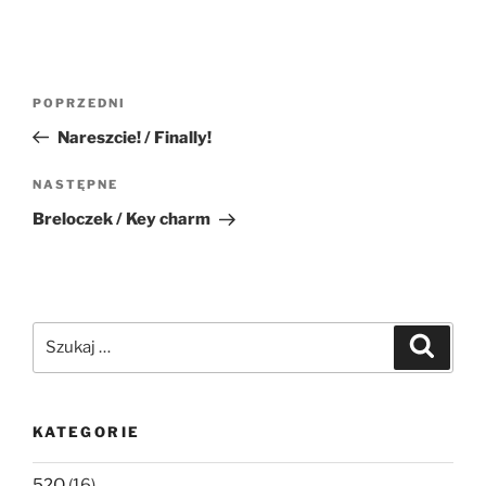
Nawigacja
Poprzedni
POPRZEDNI
wpisu
wpis
Nareszcie! / Finally!
Następny
NASTĘPNE
wpis
Breloczek / Key charm
Szukaj:
Szukaj
KATEGORIE
52Q
(16)