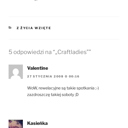
KATEGORIE
Z ŻYCIA WZIĘTE
5 odpowiedzi na “„Craftladies””
Valentine
27 STYCZNIA 2008 O 00:16
WoW, rewelacyjne są takie spotkania ;-)
zazdroszczę takiej soboty ;D
Kasieńka