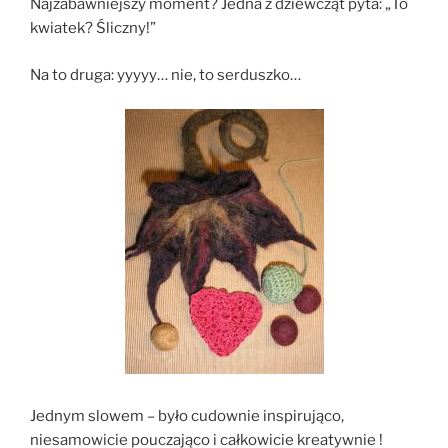
Najzabawniejszy moment? Jedna z dziewcząt pyta: „To
kwiatek? Śliczny!”
Na to druga: yyyyy… nie, to serduszko…
Jednym slowem – było cudownie inspirująco,
niesamowicie pouczająco i całkowicie kreatywnie !