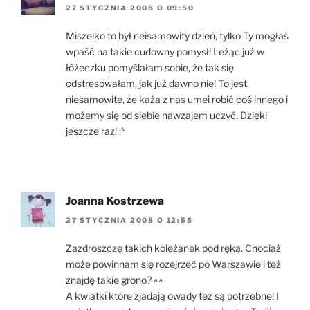
27 STYCZNIA 2008 O 09:50
Miszelko to był neisamowity dzień, tylko Ty mogłaś
wpaść na takie cudowny pomysł! Leżąc już w
łóżeczku pomyślałam sobie, że tak się
odstresowałam, jak już dawno nie! To jest
niesamowite, że każa z nas umei robić coś innego i
możemy się od siebie nawzajem uczyć. Dzięki
jeszcze raz! :*
Joanna Kostrzewa
27 STYCZNIA 2008 O 12:55
Zazdroszczę takich koleżanek pod ręką. Chociaż
może powinnam się rozejrzeć po Warszawie i też
znajdę takie grono? ^^
A kwiatki które zjadają owady też są potrzebne! I