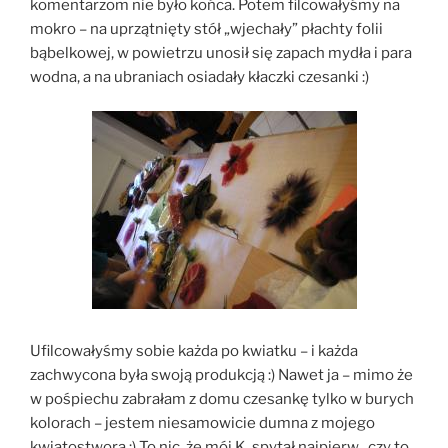
komentarzom nie było końca. Potem filcowałyśmy na
mokro – na uprzątnięty stół „wjechały” płachty folii
bąbelkowej, w powietrzu unosił się zapach mydła i para
wodna, a na ubraniach osiadały kłaczki czesanki :)
Ufilcowałyśmy sobie każda po kwiatku – i każda
zachwycona była swoją produkcją :) Nawet ja – mimo że
w pośpiechu zabrałam z domu czesankę tylko w burych
kolorach – jestem niesamowicie dumna z mojego
kwiatostwora :) To nic, że mój K. spytał najpierw „czy to