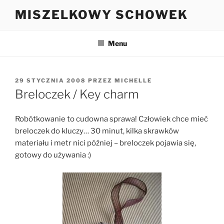
Przejdź
MISZELKOWY SCHOWEK
do
treści
Menu
OPUBLIKOWANE
29 STYCZNIA 2008
PRZEZ
MICHELLE
W
Breloczek / Key charm
Robótkowanie to cudowna sprawa! Człowiek chce mieć
breloczek do kluczy… 30 minut, kilka skrawków
materiału i metr nici później – breloczek pojawia się,
gotowy do używania :)