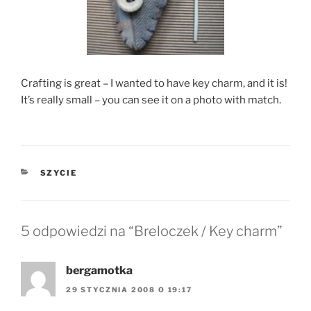
Crafting is great – I wanted to have key charm, and it is!
It’s really small – you can see it on a photo with match.
KATEGORIE
SZYCIE
5 odpowiedzi na “Breloczek / Key charm”
bergamotka
29 STYCZNIA 2008 O 19:17