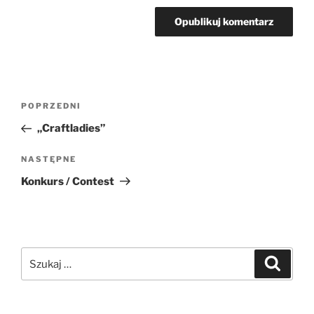
Nawigacja
Poprzedni
POPRZEDNI
wpisu
wpis
„Craftladies”
Następny
NASTĘPNE
wpis
Konkurs / Contest
Szukaj:
Szukaj