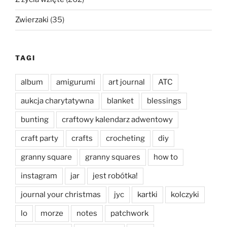
Zwierzaki
(35)
TAGI
album
amigurumi
art journal
ATC
aukcja charytatywna
blanket
blessings
bunting
craftowy kalendarz adwentowy
craft party
crafts
crocheting
diy
granny square
granny squares
how to
instagram
jar
jest robótka!
journal your christmas
jyc
kartki
kolczyki
lo
morze
notes
patchwork