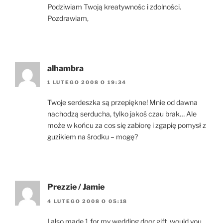
Podziwiam Twoją kreatywnośc i zdolności.
Pozdrawiam,
alhambra
1 LUTEGO 2008 O 19:34
Twoje serdeszka są przepiękne! Mnie od dawna
nachodzą serducha, tylko jakoś czau brak… Ale
może w końcu za cos się zabiorę i zgapię pomysł z
guzikiem na środku – mogę?
Prezzie / Jamie
4 LUTEGO 2008 O 05:18
I also made 1 for my wedding door gift, would you