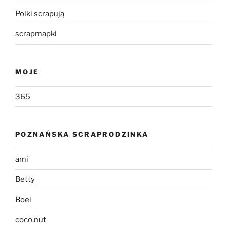
Polki scrapują
scrapmapki
MOJE
365
POZNAŃSKA SCRAPRODZINKA
ami
Betty
Boei
coco.nut