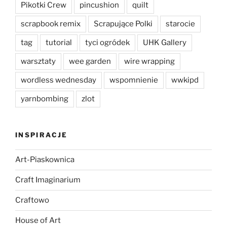
Pikotki Crew
pincushion
quilt
scrapbook remix
Scrapujące Polki
starocie
tag
tutorial
tyci ogródek
UHK Gallery
warsztaty
wee garden
wire wrapping
wordless wednesday
wspomnienie
wwkipd
yarnbombing
zlot
INSPIRACJE
Art-Piaskownica
Craft Imaginarium
Craftowo
House of Art