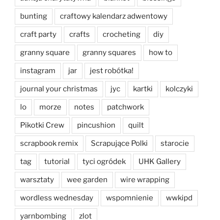
bunting
craftowy kalendarz adwentowy
craft party
crafts
crocheting
diy
granny square
granny squares
how to
instagram
jar
jest robótka!
journal your christmas
jyc
kartki
kolczyki
lo
morze
notes
patchwork
Pikotki Crew
pincushion
quilt
scrapbook remix
Scrapujące Polki
starocie
tag
tutorial
tyci ogródek
UHK Gallery
warsztaty
wee garden
wire wrapping
wordless wednesday
wspomnienie
wwkipd
yarnbombing
zlot