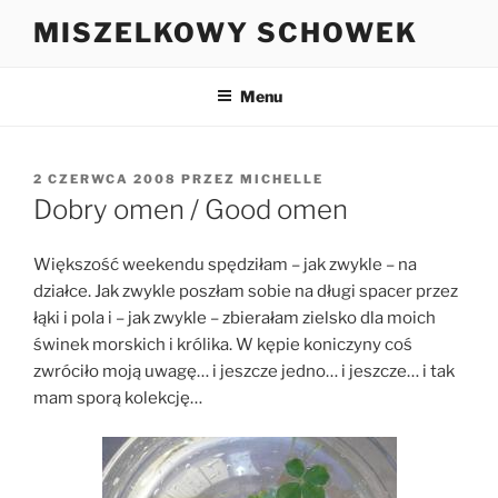
Przejdź
MISZELKOWY SCHOWEK
do
treści
Menu
OPUBLIKOWANE
2 CZERWCA 2008
PRZEZ
MICHELLE
W
Dobry omen / Good omen
Większość weekendu spędziłam – jak zwykle – na
działce. Jak zwykle poszłam sobie na długi spacer przez
łąki i pola i – jak zwykle – zbierałam zielsko dla moich
świnek morskich i królika. W kępie koniczyny coś
zwróciło moją uwagę… i jeszcze jedno… i jeszcze… i tak
mam sporą kolekcję…