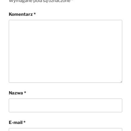
Wymagane pola są oznaczone
*
Komentarz
*
Nazwa
*
E-mail
*