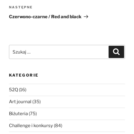
Następny
NASTĘPNE
wpis
Czerwono-czarne / Red and black
Szukaj:
Szukaj
KATEGORIE
52Q
(16)
Art journal
(35)
Biżuteria
(75)
Challenge i konkursy
(84)