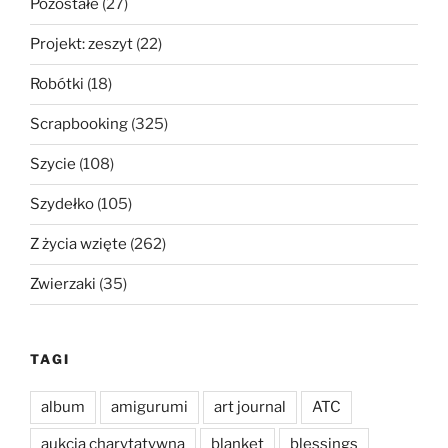
Pozostałe
(27)
Projekt: zeszyt
(22)
Robótki
(18)
Scrapbooking
(325)
Szycie
(108)
Szydełko
(105)
Z życia wzięte
(262)
Zwierzaki
(35)
TAGI
album
amigurumi
art journal
ATC
aukcja charytatywna
blanket
blessings