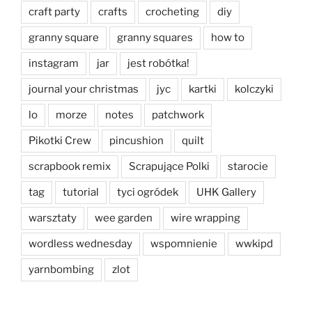
craft party
crafts
crocheting
diy
granny square
granny squares
how to
instagram
jar
jest robótka!
journal your christmas
jyc
kartki
kolczyki
lo
morze
notes
patchwork
Pikotki Crew
pincushion
quilt
scrapbook remix
Scrapujące Polki
starocie
tag
tutorial
tyci ogródek
UHK Gallery
warsztaty
wee garden
wire wrapping
wordless wednesday
wspomnienie
wwkipd
yarnbombing
zlot