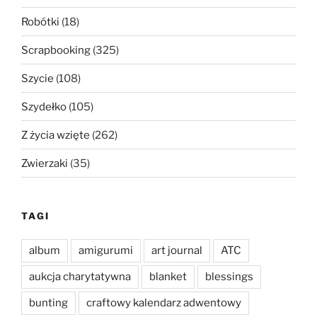
Robótki
(18)
Scrapbooking
(325)
Szycie
(108)
Szydełko
(105)
Z życia wzięte
(262)
Zwierzaki
(35)
TAGI
album
amigurumi
art journal
ATC
aukcja charytatywna
blanket
blessings
bunting
craftowy kalendarz adwentowy