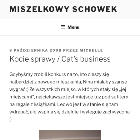
Przejdź
MISZELKOWY SCHOWEK
do
treści
Menu
OPUBLIKOWANE
8 PAŹDZIERNIKA 2008
PRZEZ
MICHELLE
W
Kocie sprawy / Cat’s business
Gdybyśmy zrobili konkurs na to, kto cieszy się
najbardziej z nowego mieszkania, Nina miałaby szansę
wygrać :) Ze wszystkich miejsc, w których stały się „jej
miejscami”, najciekawsze jest miejsce tuż pod sufitem,
na regale z książkami. Ledwo jest w stanie się tam
wdrapać, ale wspina się dzielnie i wyleguje zachwycona
:)