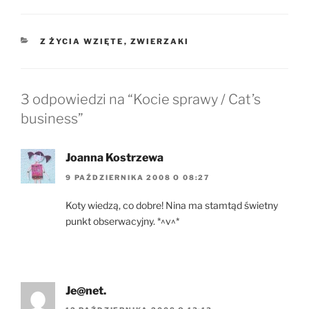
KATEGORIE
Z ŻYCIA WZIĘTE
,
ZWIERZAKI
3 odpowiedzi na “Kocie sprawy / Cat’s
business”
Joanna Kostrzewa
9 PAŹDZIERNIKA 2008 O 08:27
Koty wiedzą, co dobre! Nina ma stamtąd świetny
punkt obserwacyjny. *^v^*
Je@net.