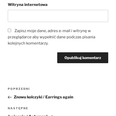
Witryna internetowa
Zapisz moje dane, adres e-mail i witrynę w
przeglądarce aby wypełnić dane podczas pisania
kolejnych komentarzy.
Nawigacja
Poprzedni
POPRZEDNI
wpisu
wpis
Znowu kolczyki / Earrings again
Następny
NASTĘPNE
wpis