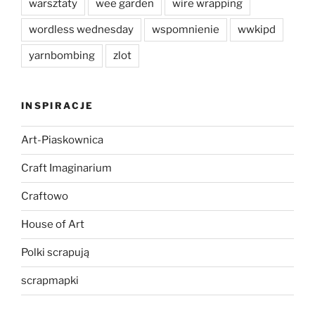
warsztaty
wee garden
wire wrapping
wordless wednesday
wspomnienie
wwkipd
yarnbombing
zlot
INSPIRACJE
Art-Piaskownica
Craft Imaginarium
Craftowo
House of Art
Polki scrapują
scrapmapki