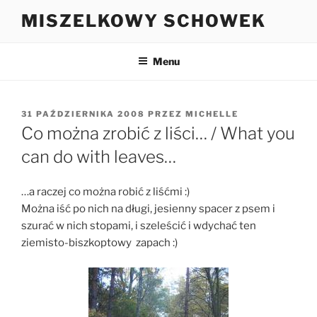
Przejdź
MISZELKOWY SCHOWEK
do
treści
Menu
OPUBLIKOWANE
31 PAŹDZIERNIKA 2008
PRZEZ
MICHELLE
W
Co można zrobić z liści… / What you
can do with leaves…
…a raczej co można robić z liśćmi :)
Można iść po nich na długi, jesienny spacer z psem i
szurać w nich stopami, i szeleścić i wdychać ten
ziemisto-biszkoptowy zapach :)