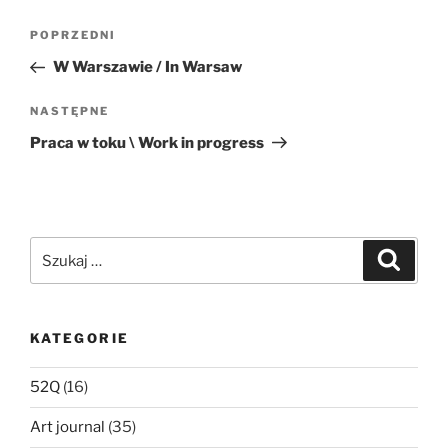
Nawigacja
Poprzedni
POPRZEDNI
wpisu
wpis
W Warszawie / In Warsaw
Następny
NASTĘPNE
wpis
Praca w toku \ Work in progress
Szukaj:
Szukaj
KATEGORIE
52Q
(16)
Art journal
(35)