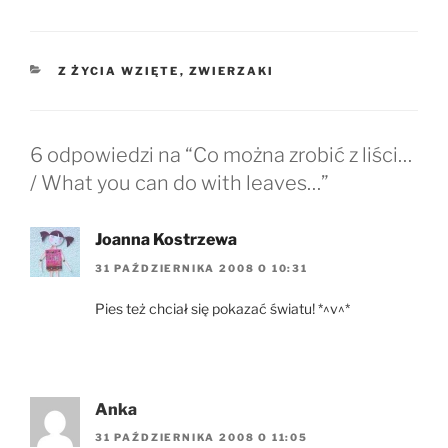
KATEGORIE
Z ŻYCIA WZIĘTE
,
ZWIERZAKI
6 odpowiedzi na “Co można zrobić z liści…
/ What you can do with leaves…”
Joanna Kostrzewa
31 PAŹDZIERNIKA 2008 O 10:31
Pies też chciał się pokazać światu! *^v^*
Anka
31 PAŹDZIERNIKA 2008 O 11:05