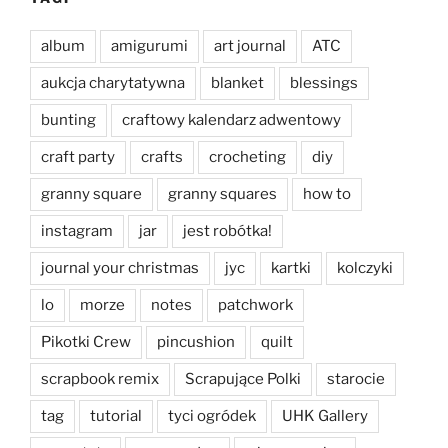
album
amigurumi
art journal
ATC
aukcja charytatywna
blanket
blessings
bunting
craftowy kalendarz adwentowy
craft party
crafts
crocheting
diy
granny square
granny squares
how to
instagram
jar
jest robótka!
journal your christmas
jyc
kartki
kolczyki
lo
morze
notes
patchwork
Pikotki Crew
pincushion
quilt
scrapbook remix
Scrapujące Polki
starocie
tag
tutorial
tyci ogródek
UHK Gallery