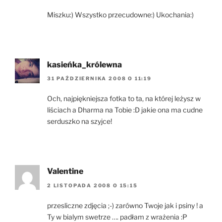
Miszku:) Wszystko przecudowne:) Ukochania:)
kasieńka_królewna
31 PAŹDZIERNIKA 2008 O 11:19
Och, najpiękniejsza fotka to ta, na której leżysz w
liściach a Dharma na Tobie :D jakie ona ma cudne
serduszko na szyjce!
Valentine
2 LISTOPADA 2008 O 15:15
przesliczne zdjęcia ;-) zarówno Twoje jak i psiny ! a
Ty w bialym swetrze …. padłam z wrażenia :P