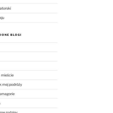
atorski
aju
IONE BLOGI
 mieście
k mej podróży
smagorie
a
ne rodziny