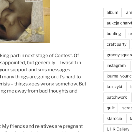
album
am
aukcja chary
bunting
c
craft party
granny squar
ing part in next stage of Contest. Of
 disappointed, but generally – I wasn’t in
instagram
all your support and sms messages.
journal your 
many things are going on, it’s hard to
 crisis – things goes wrong somehow. But
kolczyki
l
ping me away from bad thoughts and
patchwork
quilt
scra
starocie
t
. My friends and relatives are pregnant
UHK Gallery