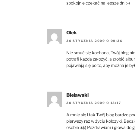
spokojnie czekać na lepsze dni ;-)
Olek
30 STYCZNIA 2009 O 09:36
Nie smuć się kochana, Twój blog ni
potrafi każda założyć, a zrobić alb
pojawiają się po to, aby można je b
Bielawski
30 STYCZNIA 2009 O 13:17
A mnie się i tak Twój blog bardzo p
pierwszy raz w życiu kolczyki. Będz
osobie :):):) Pozdrawiam i głowa do gó