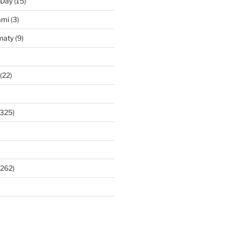
 Day
(15)
ami
(3)
maty
(9)
(22)
325)
262)