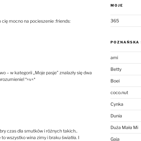
MOJE
365
m cię mocno na pocieszenie :friends:
POZNAŃSKA 
ami
Betty
two – w kategorii „Moje pasje” znalazły się dwa
orozumienie! *^v^*
Boei
coco.nut
Cynka
Dunia
Duża Mała Mi
bry czas dla smutków i różnych takich..
o wszystko wina zimy i braku światła. I
Gaja