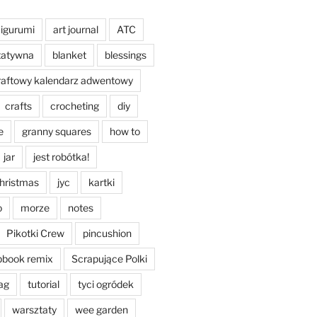
igurumi
art journal
ATC
tatywna
blanket
blessings
raftowy kalendarz adwentowy
crafts
crocheting
diy
e
granny squares
how to
jar
jest robótka!
christmas
jyc
kartki
o
morze
notes
Pikotki Crew
pincushion
pbook remix
Scrapujące Polki
ag
tutorial
tyci ogródek
warsztaty
wee garden