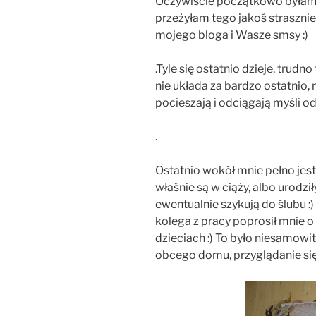
Oczywiście początkowo byłam n
przeżyłam tego jakoś straszni
mojego bloga i Wasze smsy :)
.Tyle się ostatnio dzieje, trudn
nie układa za bardzo ostatnio, 
pocieszają i odciągają myśli o
.
Ostatnio wokół mnie pełno jest 
właśnie są w ciąży, albo urodził
ewentualnie szykują do ślubu :
kolega z pracy poprosił mnie 
dzieciach :) To było niesamowi
obcego domu, przyglądanie się 