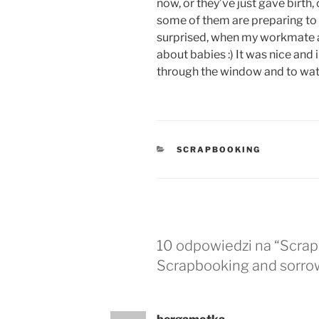
now, or they’ve just gave birth, 
some of them are preparing to 
surprised, when my workmate
about babies :) It was nice and 
through the window and to watc
KATEGORIE
SCRAPBOOKING
10 odpowiedzi na “Scrap
Scrapbooking and sorro