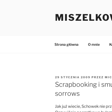
Przejdź
do
MISZELKO
treści
Strona główna
O mnie
K
OPUBLIKOWANE
29 STYCZNIA 2009
PRZEZ
MIC
W
Scrapbooking i smu
sorrows
Jak już wiecie, Schowek nie p