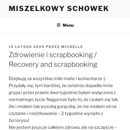
Przejdź
MISZELKOWY SCHOWEK
do
treści
Menu
OPUBLIKOWANE
15 LUTEGO 2009
PRZEZ
MICHELLE
W
Zdrowienie i scrapbooking /
Recovery and scrapbooking
Dziękuję za wszystkie miłe maile i komentarze :)
Przydały się, tym bardziej, że ostatnio dopadła mnie
grypa i przez prawie dwa tygodnie byłam wyłączona z
normalnego życia. Najgorsze było to, że czułam się tak
źle i miałam tak wysoką gorączkę, że nie miałam sił na
czytanie i robótkowanie – 2 tygodnie wycięte z
życiorysu!
Nie jestem jeszcze całkiem zdrowa, ale na szczęście –