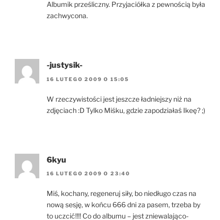
Albumik prześliczny. Przyjaciółka z pewnością była
zachwycona.
-justysik-
16 LUTEGO 2009 O 15:05
W rzeczywistości jest jeszcze ładniejszy niż na
zdjęciach :D Tylko Miśku, gdzie zapodziałaś Ikeę? ;)
6kyu
16 LUTEGO 2009 O 23:40
Miś, kochany, regeneruj siły, bo niedługo czas na
nową sesję, w końcu 666 dni za pasem, trzeba by
to uczcić!!!! Co do albumu – jest zniewalająco-