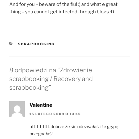
And for you – beware of the flu! :) and what e great
thing – you cannot get infected through blogs :D
KATEGORIE
SCRAPBOOKING
8 odpowiedzi na “Zdrowienie i
scrapbooking / Recovery and
scrapbooking”
Valentine
15 LUTEGO 2009 O 13:15
ufffffffffff, dobrze że sie odezwałaś i że grypę
przegnałaś!