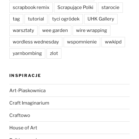
scrapbook remix
Scrapujące Polki
starocie
tag
tutorial
tyci ogródek
UHK Gallery
warsztaty
wee garden
wire wrapping
wordless wednesday
wspomnienie
wwkipd
yarnbombing
zlot
INSPIRACJE
Art-Piaskownica
Craft Imaginarium
Craftowo
House of Art