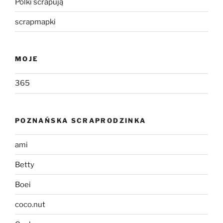
Polki scrapują
scrapmapki
MOJE
365
POZNAŃSKA SCRAPRODZINKA
ami
Betty
Boei
coco.nut