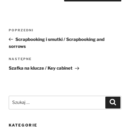
Nawigacja
Poprzedni
POPRZEDNI
wpisu
wpis
Scrapbooking i smutki / Scrapbooking and
sorrows
Następny
NASTĘPNE
wpis
Szafka na klucze / Key cabinet
Szukaj:
Szukaj
KATEGORIE