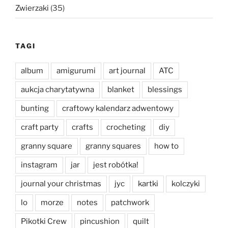
Zwierzaki
(35)
TAGI
album
amigurumi
art journal
ATC
aukcja charytatywna
blanket
blessings
bunting
craftowy kalendarz adwentowy
craft party
crafts
crocheting
diy
granny square
granny squares
how to
instagram
jar
jest robótka!
journal your christmas
jyc
kartki
kolczyki
lo
morze
notes
patchwork
Pikotki Crew
pincushion
quilt