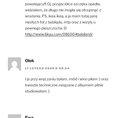
powalający!!! Oj, przyjaciółce szczęka opadła,
widziałam, że długo nie mogła się otrząsnąć z
wrażenia. PS. ikea ikeą, a ja mam tutaj parę
niezłych fot z babilądu, mtp oraz z wizyty u
pewnego pieszczocha :D
http://www.6kyu.com/081004babiland/
Olek
17 LUTEGO 2009 O 09:34
I ja przy wręczaniu byłam, miód i wino piłam :) oraz
kwestie techniczne związane z albumem pilnie
studiowałam :]
Ewa