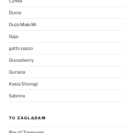
Cynka
Dunia
Duża Mała Mi
Gaja
gatto pazzo
Gooseberry
Guriana
Kasia Stonogi
Sabrina
TU ZAGLĄDAM
Box of Treasures