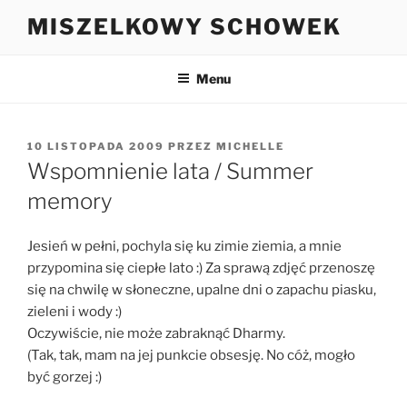
Przejdź
MISZELKOWY SCHOWEK
do
treści
Menu
OPUBLIKOWANE
10 LISTOPADA 2009
PRZEZ
MICHELLE
W
Wspomnienie lata / Summer
memory
Jesień w pełni, pochyla się ku zimie ziemia, a mnie
przypomina się ciepłe lato :) Za sprawą zdjęć przenoszę
się na chwilę w słoneczne, upalne dni o zapachu piasku,
zieleni i wody :)
Oczywiście, nie może zabraknąć Dharmy.
(Tak, tak, mam na jej punkcie obsesję. No cóż, mogło
być gorzej :)