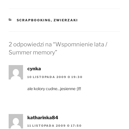
KATEGORIE
SCRAPBOOKING
,
ZWIERZAKI
2 odpowiedzi na “Wspomnienie lata /
Summer memory”
cynka
10 LISTOPADA 2009 O 19:30
ale kolory cudne…jesienne :}!!!
katharinka84
11 LISTOPADA 2009 O 17:50