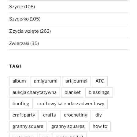
Szycie
(108)
Szydełko
(105)
Z życia wzięte
(262)
Zwierzaki
(35)
TAGI
album
amigurumi
art journal
ATC
aukcja charytatywna
blanket
blessings
bunting
craftowy kalendarz adwentowy
craft party
crafts
crocheting
diy
granny square
granny squares
how to