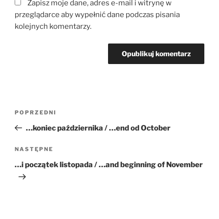
Zapisz moje dane, adres e-mail i witrynę w
przeglądarce aby wypełnić dane podczas pisania
kolejnych komentarzy.
Nawigacja
Poprzedni
POPRZEDNI
wpisu
wpis
…koniec października / …end od October
Następny
NASTĘPNE
wpis
…i początek listopada / …and beginning of November