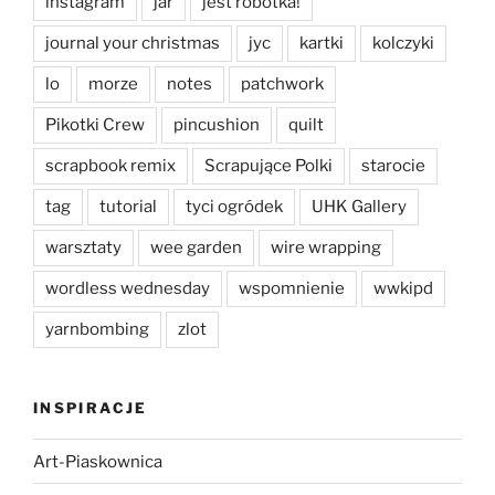
instagram
jar
jest robótka!
journal your christmas
jyc
kartki
kolczyki
lo
morze
notes
patchwork
Pikotki Crew
pincushion
quilt
scrapbook remix
Scrapujące Polki
starocie
tag
tutorial
tyci ogródek
UHK Gallery
warsztaty
wee garden
wire wrapping
wordless wednesday
wspomnienie
wwkipd
yarnbombing
zlot
INSPIRACJE
Art-Piaskownica