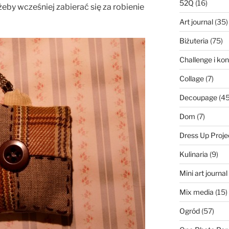
52Q
(16)
eby wcześniej zabierać się za robienie
Art journal
(35)
Biżuteria
(75)
Challenge i ko
Collage
(7)
Decoupage
(45
Dom
(7)
Dress Up Proje
Kulinaria
(9)
Mini art journa
Mix media
(15)
Ogród
(57)