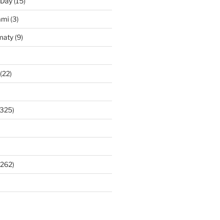
 Day
(15)
ami
(3)
maty
(9)
(22)
325)
262)