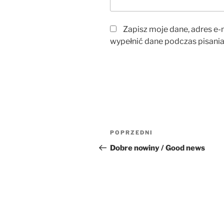
Zapisz moje dane, adres e-m
wypełnić dane podczas pisania
Nawigacja
Poprzedni
POPRZEDNI
wpisu
wpis
Dobre nowiny / Good news