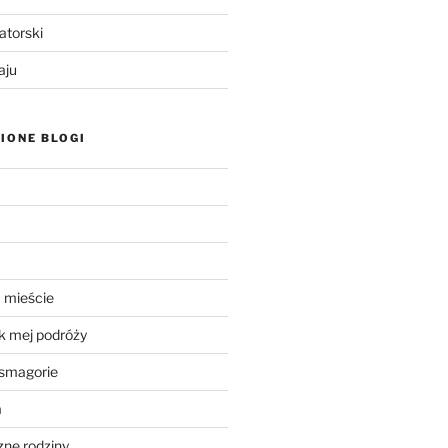
atorski
aju
IONE BLOGI
 mieście
k mej podróży
smagorie
a
ne rodziny