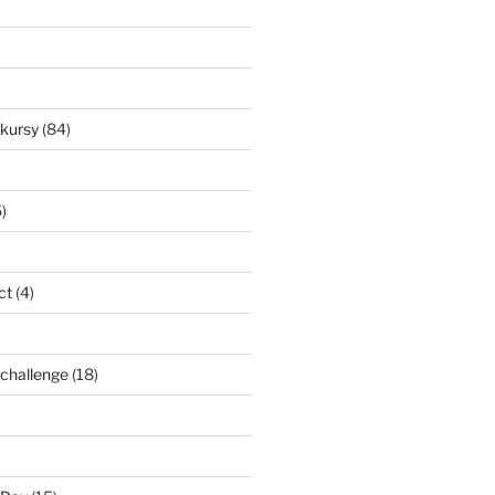
nkursy
(84)
)
ct
(4)
l challenge
(18)