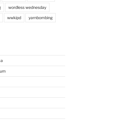
g
wordless wednesday
wwkipd
yarnbombing
ca
ium