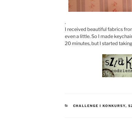
.
I received beautiful fabrics fr
even a little. So I made keycha
20 minutes, but I started takin
KATEGORIE
CHALLENGE I KONKURSY
,
S