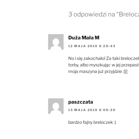
3 odpowiedzi na “Breloc
Duża Mała M
12 MAJA 2010 O 20:43
No i się zakochało! Za taki brelocze
torby, albo myszkując w jej przepa
moja maszyna już przyjdzie :[[[
paszczata
13 MAJA 2010 O 09:39
bardzo fajny breloczek :)