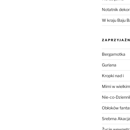
Notatnik dekor
W kraju Baju B
ZAPRZYJAŹN
Bergamotka
Guriana
Kropki nad i
Mimi w wielkim
Nie-co-Dzienni
Obłoków fanta
Srebrna Akacj
Życie wewnętrz