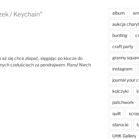
album
am
zek / Keychain”
aukcja chary
bunting
c
craft party
granny squar
k aż się chce złapać, sięgając po klucze do
stnych czeluściach za pendrajwem. Rany! Niech
instagram
journal your 
kolczyki
l
patchwork
quilt
scra
starocie
t
UHK Gallery