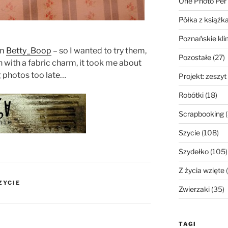
One Photo Per
Półka z książk
Poznańskie kli
om
Betty_Boop
– so I wanted to try them,
Pozostałe
(27)
in with a fabric charm, it took me about
g photos too late…
Projekt: zeszyt
Robótki
(18)
Scrapbooking
(
Szycie
(108)
Szydełko
(105)
Z życia wzięte
(
ZYCIE
Zwierzaki
(35)
TAGI