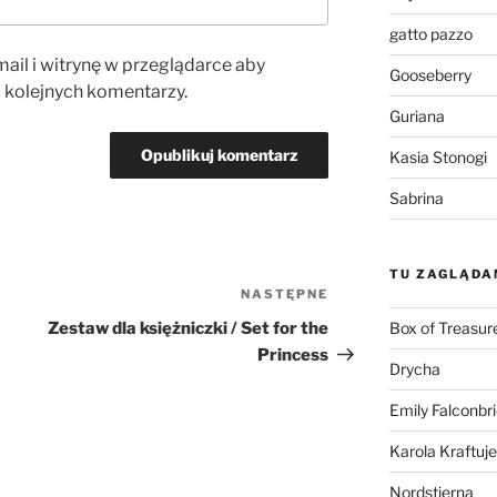
gatto pazzo
ail i witrynę w przeglądarce aby
Gooseberry
 kolejnych komentarzy.
Guriana
Kasia Stonogi
Sabrina
TU ZAGLĄDA
NASTĘPNE
Następny
wpis
Box of Treasur
Zestaw dla księżniczki / Set for the
Princess
Drycha
Emily Falconbr
Karola Kraftuje
Nordstjerna