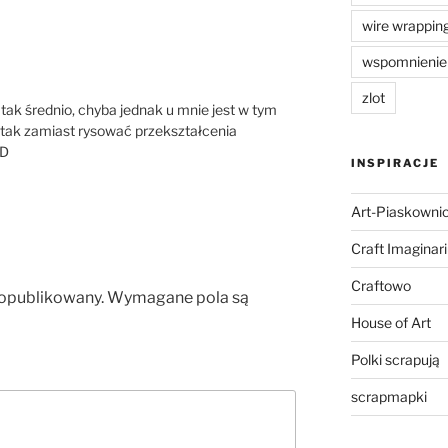
wire wrappin
wspomnienie
zlot
tak średnio, chyba jednak u mnie jest w tym
 tak zamiast rysować przekształcenia
:D
INSPIRACJE
Art-Piaskowni
Craft Imaginar
Craftowo
 opublikowany.
Wymagane pola są
House of Art
Polki scrapują
scrapmapki