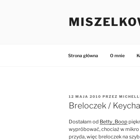
Przejdź
do
MISZELKO
treści
Strona główna
O mnie
K
OPUBLIKOWANE
12 MAJA 2010
PRZEZ
MICHELL
W
Breloczek / Keycha
Dostałam od
Betty_Boop
piękn
wypróbować, chociaż w mikro z
przyda, więc breloczek na szyb