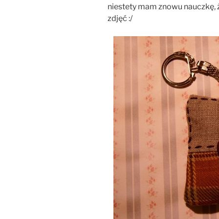
niestety mam znowu nauczkę, ż
zdjęć :/