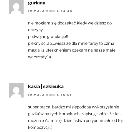
guriana
12 MAJA 2010 O 14:44
nie mogłam się doczekać kiedy wejdziesz do
druzyny…
podwójne gratulacje!!
piekny scrap…wiesz,że dla mnie farby to czrna
magia i z utesknieniem czekam na nasze małe
warsztaty:)))
kasia | szkieuka
12 MAJA 2010 O 15:51
super praca! bardzo mi siępodoba wykorzystanie
guzików na tych koronkach, zapisuję sobie, że tak
można :) Aż mi się dzieciństwo przypomniało od tej
kompozycji :)