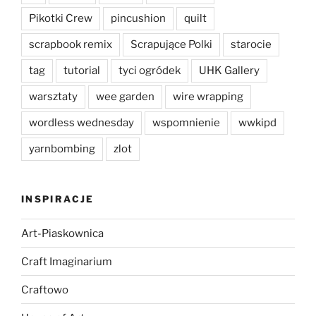
Pikotki Crew
pincushion
quilt
scrapbook remix
Scrapujące Polki
starocie
tag
tutorial
tyci ogródek
UHK Gallery
warsztaty
wee garden
wire wrapping
wordless wednesday
wspomnienie
wwkipd
yarnbombing
zlot
INSPIRACJE
Art-Piaskownica
Craft Imaginarium
Craftowo