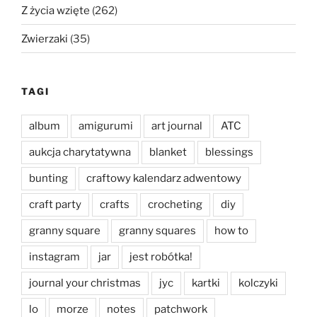
Z życia wzięte
(262)
Zwierzaki
(35)
TAGI
album
amigurumi
art journal
ATC
aukcja charytatywna
blanket
blessings
bunting
craftowy kalendarz adwentowy
craft party
crafts
crocheting
diy
granny square
granny squares
how to
instagram
jar
jest robótka!
journal your christmas
jyc
kartki
kolczyki
lo
morze
notes
patchwork