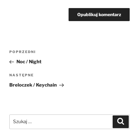
Nawigacja
Poprzedni
POPRZEDNI
wpisu
wpis
Noc / Night
Następny
NASTĘPNE
wpis
Breloczek / Keychain
Szukaj:
Szukaj