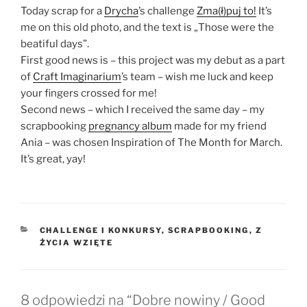
Today scrap for a
Drycha
’s challenge
Zma(ł)puj to!
It’s
me on this old photo, and the text is „Those were the
beatiful days”.
First good news is – this project was my debut as a part
of
Craft Imaginarium
’s team – wish me luck and keep
your fingers crossed for me!
Second news – which I received the same day – my
scrapbooking
pregnancy album
made for my friend
Ania – was chosen Inspiration of The Month for March.
It’s great, yay!
KATEGORIE
CHALLENGE I KONKURSY
,
SCRAPBOOKING
,
Z
ŻYCIA WZIĘTE
8 odpowiedzi na “Dobre nowiny / Good