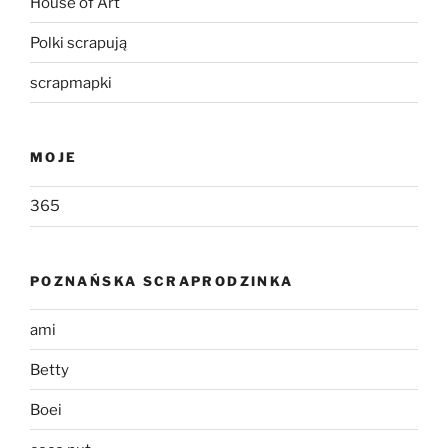
House of Art
Polki scrapują
scrapmapki
MOJE
365
POZNAŃSKA SCRAPRODZINKA
ami
Betty
Boei