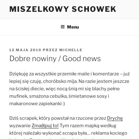
Przejdź
MISZELKOWY SCHOWEK
do
treści
Menu
OPUBLIKOWANE
12 MAJA 2010
PRZEZ
MICHELLE
W
Dobre nowiny / Good news
Dziękuję za wszystkie przemiłe maile i komentarze – już
lepiej się czuję, choróbsko mija. Na razie jestem jeszcze
na ścisłej diecie, więc nocą śnią mi się blachy pełne
mufinek, smażona cebulka, śmietanowe sosy i
makaronowe zapiekanki :)
Dziś scrapek, który powstał na rzucone przez
Drychę
wyzwanie
Zma(ł)puj to!
Tym razem mapką według
której należało wykonać scrapa była… reklama kociego