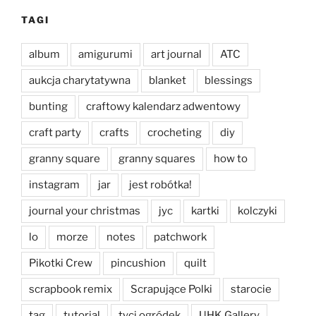
TAGI
album
amigurumi
art journal
ATC
aukcja charytatywna
blanket
blessings
bunting
craftowy kalendarz adwentowy
craft party
crafts
crocheting
diy
granny square
granny squares
how to
instagram
jar
jest robótka!
journal your christmas
jyc
kartki
kolczyki
lo
morze
notes
patchwork
Pikotki Crew
pincushion
quilt
scrapbook remix
Scrapujące Polki
starocie
tag
tutorial
tyci ogródek
UHK Gallery