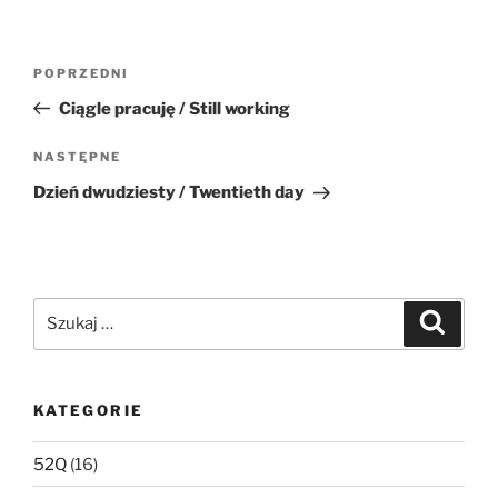
Nawigacja
Poprzedni
POPRZEDNI
wpisu
wpis
Ciągle pracuję / Still working
Następny
NASTĘPNE
wpis
Dzień dwudziesty / Twentieth day
Szukaj:
Szukaj
KATEGORIE
52Q
(16)