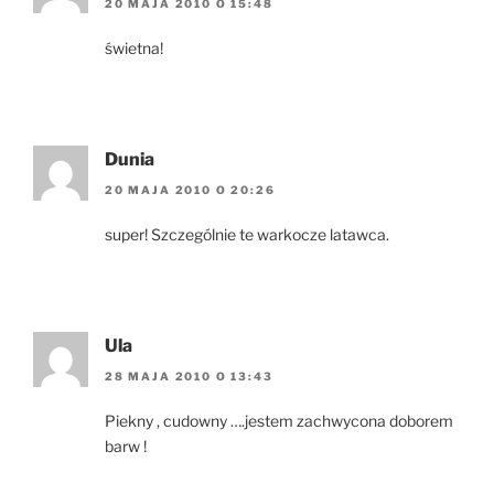
20 MAJA 2010 O 15:48
świetna!
Dunia
20 MAJA 2010 O 20:26
super! Szczególnie te warkocze latawca.
Ula
28 MAJA 2010 O 13:43
Piekny , cudowny ….jestem zachwycona doborem
barw !