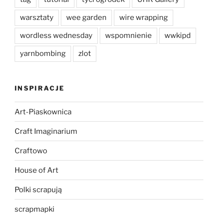
warsztaty
wee garden
wire wrapping
wordless wednesday
wspomnienie
wwkipd
yarnbombing
zlot
INSPIRACJE
Art-Piaskownica
Craft Imaginarium
Craftowo
House of Art
Polki scrapują
scrapmapki