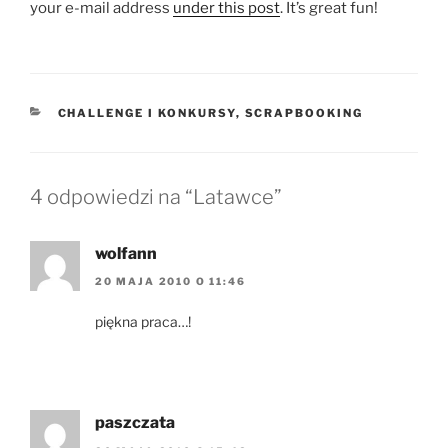
your e-mail address
under this post
. It’s great fun!
KATEGORIE
CHALLENGE I KONKURSY
,
SCRAPBOOKING
4 odpowiedzi na “Latawce”
wolfann
20 MAJA 2010 O 11:46
piękna praca…!
paszczata