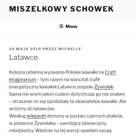
Przejdź
MISZELKOWY SCHOWEK
do
treści
Menu
OPUBLIKOWANE
20 MAJA 2010
PRZEZ
MICHELLE
W
Latawce
Kolejna odsłona wyzwania Polskie kawałki na
Craft
Imaginarium
– tym razem na warsztat trafił
energetyczny kawałek Latawce zespołu
Żywiołak
.
Sama nie wiem jakim cudem dotychczas go nie znałam
– strasznie mi się spodobały te słowiańskie kawałki. Ale
wróćmy do latawców.
Według
wikipedii
demony w postaci czarnych ptaków,
w piosence Żywiołaka – uwodzący dziewczyny
młodzieńcy. Właśnie na tej wersji oparłam swoją