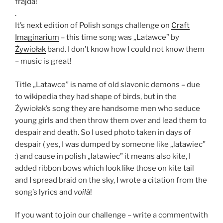
frajda!
.
It’s next edition of Polish songs challenge on
Craft
Imaginarium
– this time song was „Latawce” by
Żywiołak
band. I don’t know how I could not know them
– music is great!
Title „Latawce” is name of old slavonic demons – due
to wikipedia they had shape of birds, but in the
Żywiołak’s song they are handsome men who seduce
young girls and then throw them over and lead them to
despair and death. So I used photo taken in days of
despair ( yes, I was dumped by someone like „latawiec”
:) and cause in polish „latawiec” it means also kite, I
added ribbon bows which look like those on kite tail
and I spread braid on the sky, I wrote a citation from the
song’s lyrics and
voilà
!
If you want to join our challenge – write a commentwith