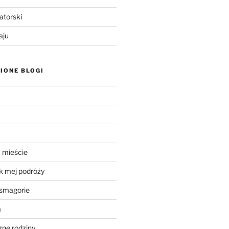
atorski
aju
IONE BLOGI
 mieście
k mej podróży
smagorie
a
ne rodziny