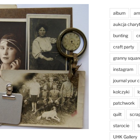
album
am
aukcja chary
bunting
c
craft party
granny squar
instagram
journal your 
kolczyki
l
patchwork
quilt
scra
starocie
t
UHK Gallery