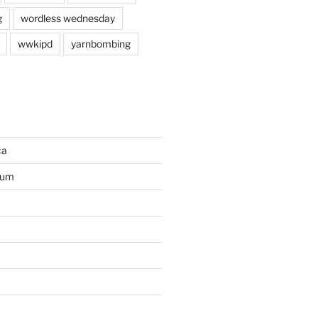
g
wordless wednesday
wwkipd
yarnbombing
ca
ium