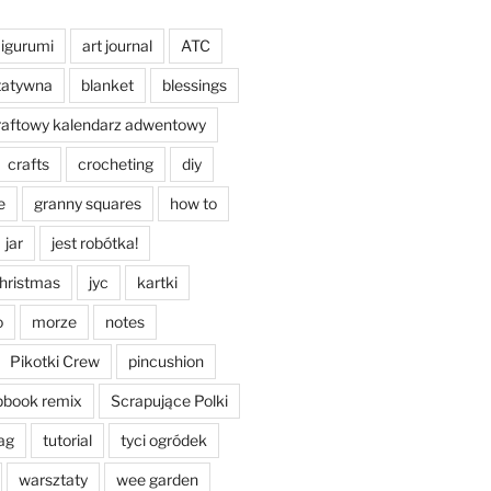
igurumi
art journal
ATC
tatywna
blanket
blessings
raftowy kalendarz adwentowy
crafts
crocheting
diy
e
granny squares
how to
jar
jest robótka!
christmas
jyc
kartki
o
morze
notes
Pikotki Crew
pincushion
pbook remix
Scrapujące Polki
ag
tutorial
tyci ogródek
warsztaty
wee garden