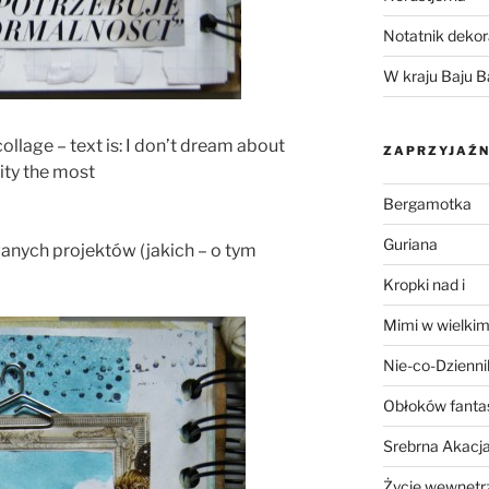
Notatnik dekor
W kraju Baju B
ollage – text is: I don’t dream about
ZAPRZYJAŹN
ity the most
Bergamotka
Guriana
nych projektów (jakich – o tym
Kropki nad i
Mimi w wielkim
Nie-co-Dzienni
Obłoków fanta
Srebrna Akacj
Życie wewnętrz