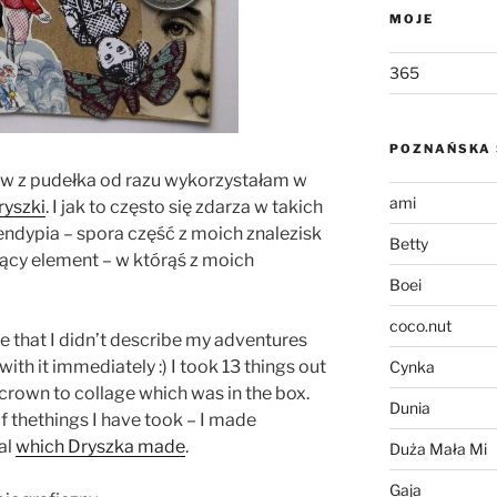
MOJE
365
POZNAŃSKA 
w z pudełka od razu wykorzystałam w
ami
ryszki
. I jak to często się zdarza w takich
ndypia – spora część z moich znalezisk
Betty
ący element – w którąś z moich
Boei
coco.nut
that I didn’t describe my adventures
 with it immediately :) I took 13 things out
Cynka
a crown to collage which was in the box.
Dunia
 thethings I have took – I made
al
which Dryszka made
.
Duża Mała Mi
Gaja