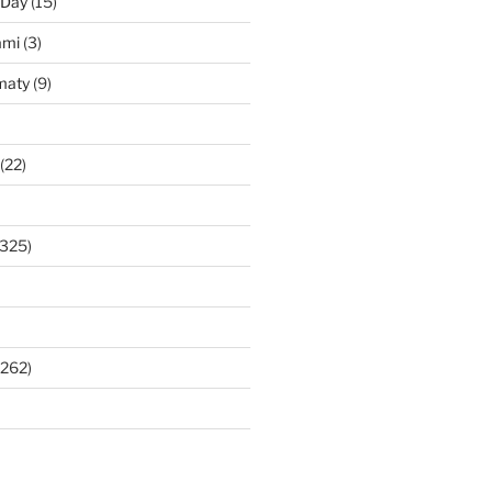
 Day
(15)
ami
(3)
maty
(9)
(22)
325)
262)