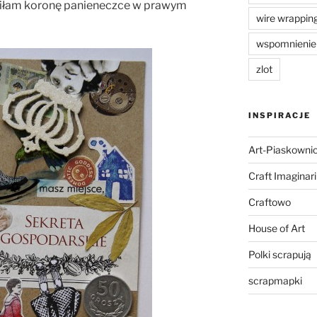
iłam koronę panieneczce w prawym
wire wrappin
wspomnienie
zlot
INSPIRACJE
Art-Piaskowni
Craft Imaginar
Craftowo
House of Art
Polki scrapują
scrapmapki