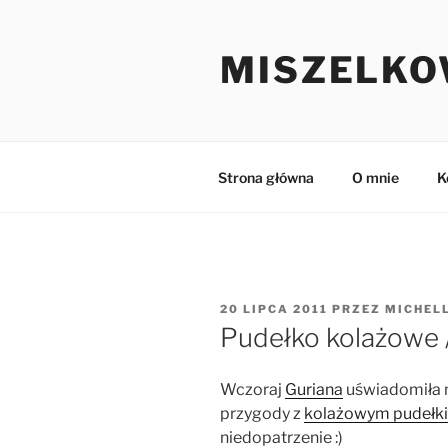
Przejdź
do
MISZELKO
treści
Strona główna
O mnie
K
OPUBLIKOWANE
20 LIPCA 2011
PRZEZ
MICHEL
W
Pudełko kolażowe 
Wczoraj
Guriana
uświadomiła m
przygody z
kolażowym pudełk
niedopatrzenie :)