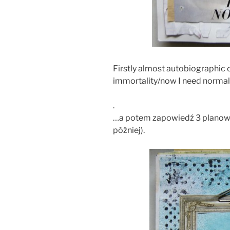
Firstly almost autobiographic c
immortality/now I need normal
.
…a potem zapowiedź 3 planowa
później).