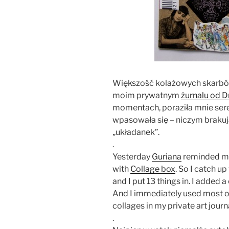
Większość kolażowych skarbó
moim prywatnym
żurnalu od D
momentach, poraziła mnie sere
wpasowała się – niczym brakuj
„układanek”.
.
Yesterday
Guriana
reminded me 
with
Collage box
. So I catch up
and I put 13 things in. I added 
And I immediately used most of
collages in my private art journ
.