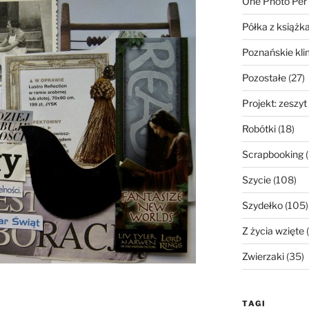
One Photo Per
Półka z książk
Poznańskie kli
Pozostałe
(27)
Projekt: zeszyt
Robótki
(18)
Scrapbooking
(
Szycie
(108)
Szydełko
(105)
Z życia wzięte
(
Zwierzaki
(35)
TAGI