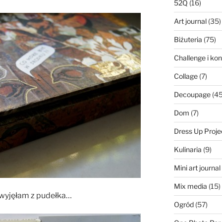
52Q
(16)
Art journal
(35)
Biżuteria
(75)
Challenge i ko
Collage
(7)
Decoupage
(45
Dom
(7)
Dress Up Proje
Kulinaria
(9)
Mini art journa
Mix media
(15)
i wyjęłam z pudełka…
Ogród
(57)