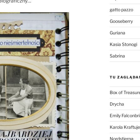
biograficzny…
gatto pazzo
Gooseberry
Guriana
Kasia Stonogi
Sabrina
TU ZAGLĄDA
Box of Treasur
Drycha
Emily Falconbr
Karola Kraftuje
Nordstjerna