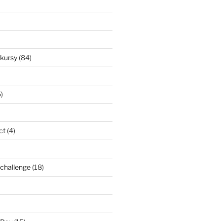
nkursy
(84)
)
ct
(4)
l challenge
(18)