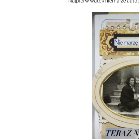
Najpierw wątek niemalże auto