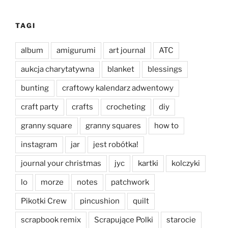
TAGI
album
amigurumi
art journal
ATC
aukcja charytatywna
blanket
blessings
bunting
craftowy kalendarz adwentowy
craft party
crafts
crocheting
diy
granny square
granny squares
how to
instagram
jar
jest robótka!
journal your christmas
jyc
kartki
kolczyki
lo
morze
notes
patchwork
Pikotki Crew
pincushion
quilt
scrapbook remix
Scrapujące Polki
starocie