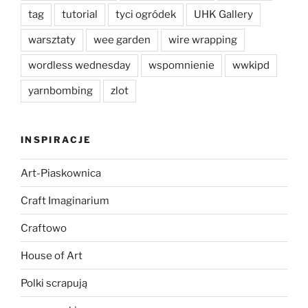
tag
tutorial
tyci ogródek
UHK Gallery
warsztaty
wee garden
wire wrapping
wordless wednesday
wspomnienie
wwkipd
yarnbombing
zlot
INSPIRACJE
Art-Piaskownica
Craft Imaginarium
Craftowo
House of Art
Polki scrapują