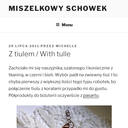
Przejdź
MISZELKOWY SCHOWEK
do
treści
Menu
OPUBLIKOWANE
29 LIPCA 2011
PRZEZ
MICHELLE
W
Z tiulem / With tulle
Zachciało mi się naszyjnika, szalonego. I koniecznie z
tkaniną, w czerni i bieli. Wybór padł na zwiewny tiul. I to
chyba pierwszy z większej ilości tego typu robotek, bo
połączenie tiulu z koralami przypadło mi do gustu.
Półprodukty do biżuterii oczywiście z
pasartu
.