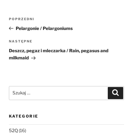
Nawigacja
Poprzedni
POPRZEDNI
wpisu
wpis
Pelargonie / Pelargoniums
Następny
NASTĘPNE
wpis
Deszcz, pegaz i mleczarka / Rain, pegasus and
milkmaid
Szukaj:
Szukaj
KATEGORIE
52Q
(16)