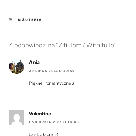
KATEGORIE
BIŻUTERIA
4 odpowiedzi na “Z tiulem / With tulle”
Ania
29 LIPCA 2011 O 10:50
Piękne i romantyczne :)
Valentine
1 SIERPNIA 2011 O 16:43
bardzo ładny ;-)