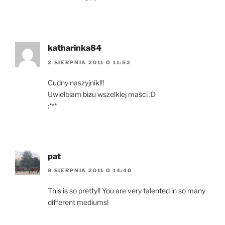
katharinka84
2 SIERPNIA 2011 O 11:52
Cudny naszyjnik!!!
Uwielbiam biżu wszelkiej maści :D
:***
pat
9 SIERPNIA 2011 O 14:40
This is so pretty!! You are very talented in so many
different mediums!