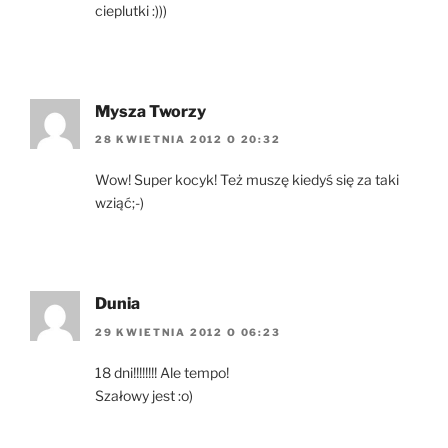
cieplutki :)))
Mysza Tworzy
28 KWIETNIA 2012 O 20:32
Wow! Super kocyk! Też muszę kiedyś się za taki
wziąć;-)
Dunia
29 KWIETNIA 2012 O 06:23
18 dni!!!!!!!! Ale tempo!
Szałowy jest :o)