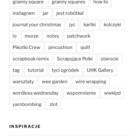
granny square
granny squares
how to
instagram
jar
jest robótka!
journal your christmas
jyc
kartki
kolczyki
lo
morze
notes
patchwork
Pikotki Crew
pincushion
quilt
scrapbook remix
Scrapujące Polki
starocie
tag
tutorial
tyci ogródek
UHK Gallery
warsztaty
wee garden
wire wrapping
wordless wednesday
wspomnienie
wwkipd
yarnbombing
zlot
INSPIRACJE