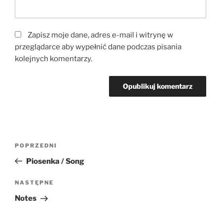
Zapisz moje dane, adres e-mail i witrynę w
przeglądarce aby wypełnić dane podczas pisania
kolejnych komentarzy.
Nawigacja
Poprzedni
POPRZEDNI
wpisu
wpis
Piosenka / Song
Następny
NASTĘPNE
wpis
Notes