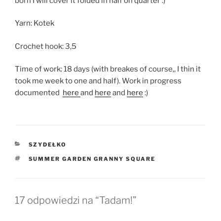
born I will cover it folded in half on quarter :)
Yarn: Kotek
Crochet hook: 3,5
Time of work: 18 days (with breakes of course,, I thin it
took me week to one and half). Work in progress
documented
here
and
here
and
here
:)
KATEGORIE
SZYDEŁKO
TAGI
SUMMER GARDEN GRANNY SQUARE
17 odpowiedzi na “Tadam!”