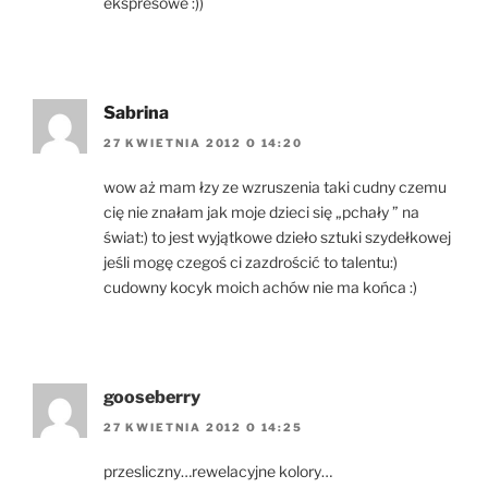
ekspresowe :))
Sabrina
27 KWIETNIA 2012 O 14:20
wow aż mam łzy ze wzruszenia taki cudny czemu
cię nie znałam jak moje dzieci się „pchały ” na
świat:) to jest wyjątkowe dzieło sztuki szydełkowej
jeśli mogę czegoś ci zazdrościć to talentu:)
cudowny kocyk moich achów nie ma końca :)
gooseberry
27 KWIETNIA 2012 O 14:25
przesliczny…rewelacyjne kolory…