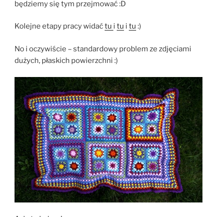
będziemy się tym przejmować :D
Kolejne etapy pracy widać
tu
i
tu
i
tu
:)
No i oczywiście – standardowy problem ze zdjęciami
dużych, płaskich powierzchni :)