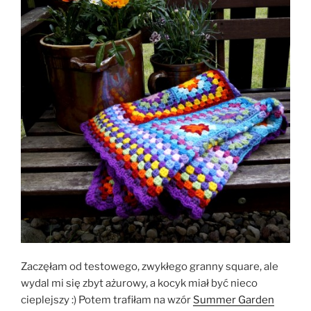
Zaczęłam od testowego, zwykłego granny square, ale
wydal mi się zbyt ażurowy, a kocyk miał być nieco
cieplejszy :) Potem trafiłam na wzór
Summer Garden