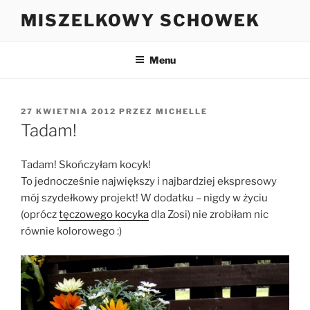
Przejdź
MISZELKOWY SCHOWEK
do
treści
Menu
OPUBLIKOWANE
27 KWIETNIA 2012
PRZEZ
MICHELLE
W
Tadam!
Tadam! Skończyłam kocyk!
To jednocześnie największy i najbardziej ekspresowy
mój szydełkowy projekt! W dodatku – nigdy w życiu
(oprócz
tęczowego kocyka
dla Zosi) nie zrobiłam nic
równie kolorowego :)