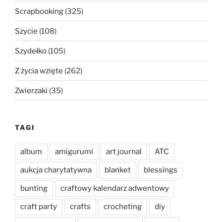
Scrapbooking
(325)
Szycie
(108)
Szydełko
(105)
Z życia wzięte
(262)
Zwierzaki
(35)
TAGI
album
amigurumi
art journal
ATC
aukcja charytatywna
blanket
blessings
bunting
craftowy kalendarz adwentowy
craft party
crafts
crocheting
diy