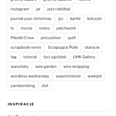
instagram
jar
jest robótka!
journal your christmas
jyc
kartki
kolczyki
lo
morze
notes
patchwork
Pikotki Crew
pincushion
quilt
scrapbook remix
Scrapujące Polki
starocie
tag
tutorial
tyci ogródek
UHK Gallery
warsztaty
wee garden
wire wrapping
wordless wednesday
wspomnienie
wwkipd
yarnbombing
zlot
INSPIRACJE