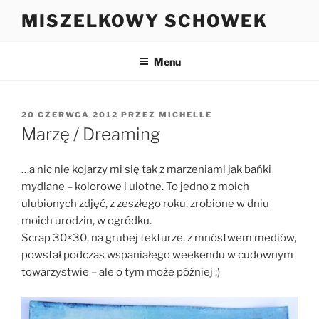
Przejdź
MISZELKOWY SCHOWEK
do
treści
Menu
OPUBLIKOWANE
20 CZERWCA 2012
PRZEZ
MICHELLE
W
Marzę / Dreaming
…a nic nie kojarzy mi się tak z marzeniami jak bańki
mydlane – kolorowe i ulotne. To jedno z moich
ulubionych zdjęć, z zeszłego roku, zrobione w dniu
moich urodzin, w ogródku.
Scrap 30×30, na grubej tekturze, z mnóstwem mediów,
powstał podczas wspaniałego weekendu w cudownym
towarzystwie – ale o tym może później :)