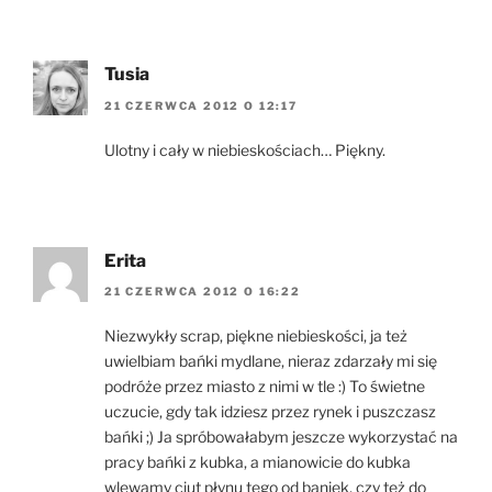
Tusia
21 CZERWCA 2012 O 12:17
Ulotny i cały w niebieskościach… Piękny.
Erita
21 CZERWCA 2012 O 16:22
Niezwykły scrap, piękne niebieskości, ja też
uwielbiam bańki mydlane, nieraz zdarzały mi się
podróże przez miasto z nimi w tle :) To świetne
uczucie, gdy tak idziesz przez rynek i puszczasz
bańki ;) Ja spróbowałabym jeszcze wykorzystać na
pracy bańki z kubka, a mianowicie do kubka
wlewamy ciut płynu tego od baniek, czy też do