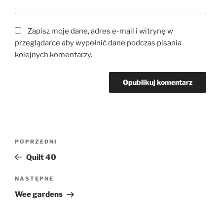
Zapisz moje dane, adres e-mail i witrynę w
przeglądarce aby wypełnić dane podczas pisania
kolejnych komentarzy.
Nawigacja
Poprzedni
POPRZEDNI
wpisu
wpis
Quilt 40
Następny
NASTĘPNE
wpis
Wee gardens