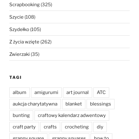
Scrapbooking
(325)
Szycie
(108)
Szydełko
(105)
Z życia wzięte
(262)
Zwierzaki
(35)
TAGI
album
amigurumi
art journal
ATC
aukcja charytatywna
blanket
blessings
bunting
craftowy kalendarz adwentowy
craft party
crafts
crocheting
diy
granny square
granny squares
how to