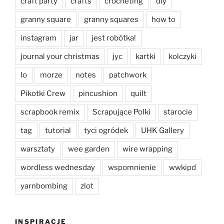
craft party
crafts
crocheting
diy
granny square
granny squares
how to
instagram
jar
jest robótka!
journal your christmas
jyc
kartki
kolczyki
lo
morze
notes
patchwork
Pikotki Crew
pincushion
quilt
scrapbook remix
Scrapujące Polki
starocie
tag
tutorial
tyci ogródek
UHK Gallery
warsztaty
wee garden
wire wrapping
wordless wednesday
wspomnienie
wwkipd
yarnbombing
zlot
INSPIRACJE