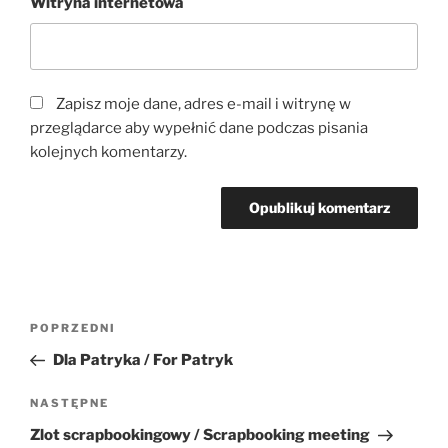
Witryna internetowa
Zapisz moje dane, adres e-mail i witrynę w
przeglądarce aby wypełnić dane podczas pisania
kolejnych komentarzy.
Nawigacja
Poprzedni
POPRZEDNI
wpisu
wpis
Dla Patryka / For Patryk
Następny
NASTĘPNE
wpis
Zlot scrapbookingowy / Scrapbooking meeting