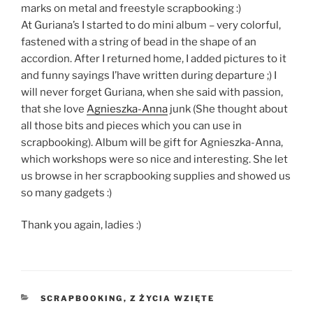
marks on metal and freestyle scrapbooking :)
At Guriana’s I started to do mini album – very colorful,
fastened with a string of bead in the shape of an
accordion. After I returned home, I added pictures to it
and funny sayings I’have written during departure ;) I
will never forget Guriana, when she said with passion,
that she love
Agnieszka-Anna
junk (She thought about
all those bits and pieces which you can use in
scrapbooking). Album will be gift for Agnieszka-Anna,
which workshops were so nice and interesting. She let
us browse in her scrapbooking supplies and showed us
so many gadgets :)
Thank you again, ladies :)
KATEGORIE
SCRAPBOOKING
,
Z ŻYCIA WZIĘTE