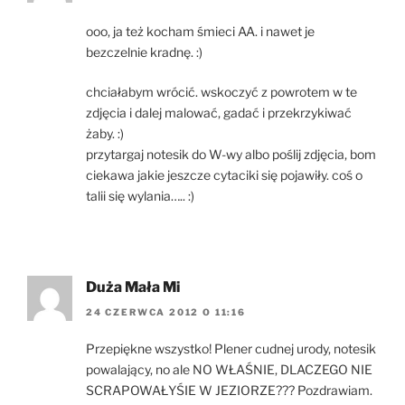
ooo, ja też kocham śmieci AA. i nawet je
bezczelnie kradnę. :)
chciałabym wrócić. wskoczyć z powrotem w te
zdjęcia i dalej malować, gadać i przekrzykiwać
żaby. :)
przytargaj notesik do W-wy albo poślij zdjęcia, bom
ciekawa jakie jeszcze cytaciki się pojawiły. coś o
talii się wylania….. :)
Duża Mała Mi
24 CZERWCA 2012 O 11:16
Przepiękne wszystko! Plener cudnej urody, notesik
powalający, no ale NO WŁAŚNIE, DLACZEGO NIE
SCRAPOWAŁYŚIE W JEZIORZE??? Pozdrawiam.