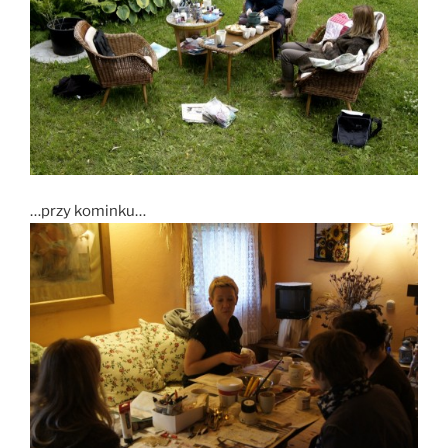
…przy kominku…