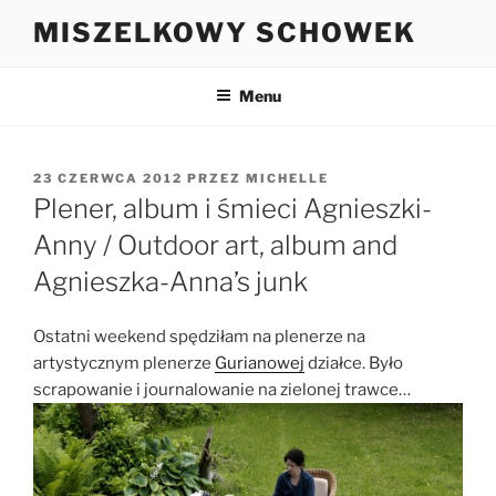
Przejdź
MISZELKOWY SCHOWEK
do
treści
Menu
OPUBLIKOWANE
23 CZERWCA 2012
PRZEZ
MICHELLE
W
Plener, album i śmieci Agnieszki-
Anny / Outdoor art, album and
Agnieszka-Anna’s junk
Ostatni weekend spędziłam na plenerze na
artystycznym plenerze
Gurianowej
działce. Było
scrapowanie i journalowanie na zielonej trawce…