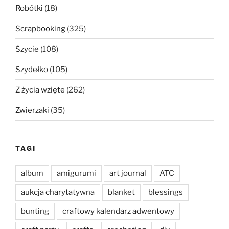
Robótki
(18)
Scrapbooking
(325)
Szycie
(108)
Szydełko
(105)
Z życia wzięte
(262)
Zwierzaki
(35)
TAGI
album
amigurumi
art journal
ATC
aukcja charytatywna
blanket
blessings
bunting
craftowy kalendarz adwentowy