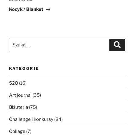
Następny
wpis
Kocyk / Blanket
Szukaj:
Szukaj
KATEGORIE
52Q
(16)
Art journal
(35)
Biżuteria
(75)
Challenge i konkursy
(84)
Collage
(7)