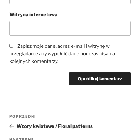
Witryna internetowa
Zapisz moje dane, adres e-mail i witrynę w
przeglądarce aby wypełnić dane podczas pisania
kolejnych komentarzy.
Nawigacja
Poprzedni
POPRZEDNI
wpisu
wpis
Wzory kwiatowe / Floral patterns
NASTĘPNE