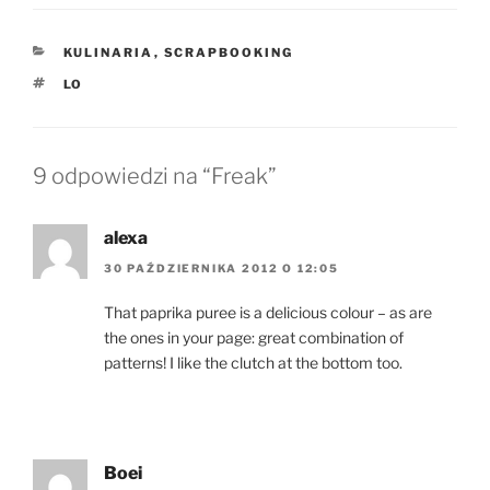
KATEGORIE
KULINARIA
,
SCRAPBOOKING
TAGI
LO
9 odpowiedzi na “Freak”
alexa
30 PAŹDZIERNIKA 2012 O 12:05
That paprika puree is a delicious colour – as are
the ones in your page: great combination of
patterns! I like the clutch at the bottom too.
Boei