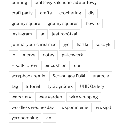
bunting
craftowy kalendarz adwentowy
craft party
crafts
crocheting
diy
granny square
granny squares
how to
instagram
jar
jest robótka!
journal your christmas
jyc
kartki
kolczyki
lo
morze
notes
patchwork
Pikotki Crew
pincushion
quilt
scrapbook remix
Scrapujące Polki
starocie
tag
tutorial
tyci ogródek
UHK Gallery
warsztaty
wee garden
wire wrapping
wordless wednesday
wspomnienie
wwkipd
yarnbombing
zlot