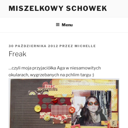
Przejdź
MISZELKOWY SCHOWEK
do
treści
Menu
OPUBLIKOWANE
30 PAŹDZIERNIKA 2012
PRZEZ
MICHELLE
W
Freak
…czyli moja przyjaciółka Aga w niesamowitych
okularach, wygrzebanych na pchlim targu :)