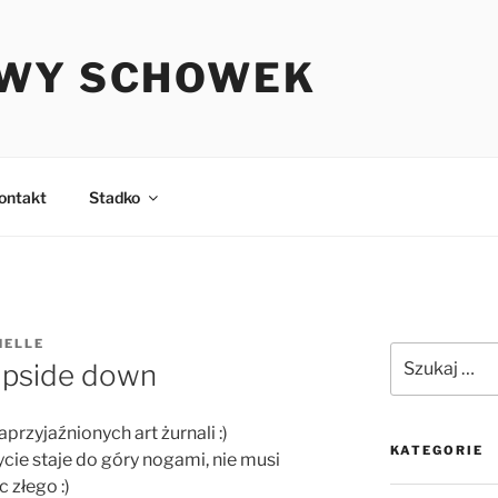
WY SCHOWEK
ontakt
Stadko
HELLE
Szukaj:
Upside down
przyjaźnionych art żurnali :)
KATEGORIE
ycie staje do góry nogami, nie musi
 złego :)