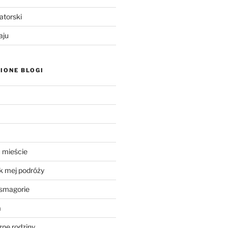
atorski
aju
IONE BLOGI
 mieście
k mej podróży
smagorie
a
ne rodziny