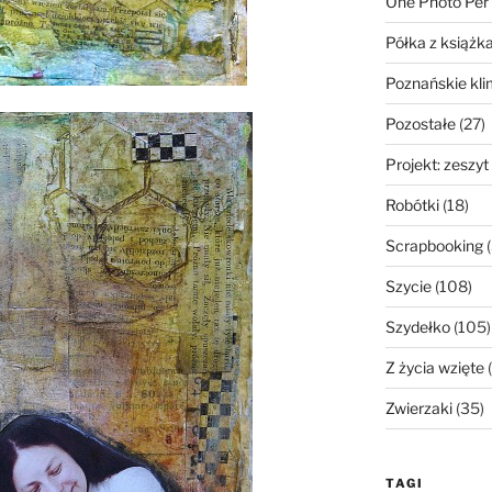
One Photo Per
Półka z książk
Poznańskie kli
Pozostałe
(27)
Projekt: zeszyt
Robótki
(18)
Scrapbooking
(
Szycie
(108)
Szydełko
(105)
Z życia wzięte
(
Zwierzaki
(35)
TAGI