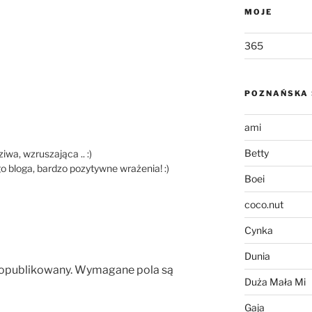
MOJE
365
POZNAŃSKA 
ami
Betty
wa, wzruszająca .. :)
o bloga, bardzo pozytywne wrażenia! :)
Boei
coco.nut
Cynka
Dunia
 opublikowany.
Wymagane pola są
Duża Mała Mi
Gaja