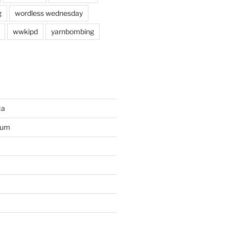
g
wordless wednesday
wwkipd
yarnbombing
ca
ium