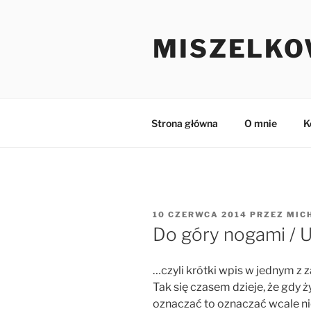
Przejdź
do
MISZELKO
treści
Strona główna
O mnie
K
OPUBLIKOWANE
10 CZERWCA 2014
PRZEZ
MIC
W
Do góry nogami / 
…czyli krótki wpis w jednym z za
Tak się czasem dzieje, że gdy ż
oznaczać to oznaczać wcale nic