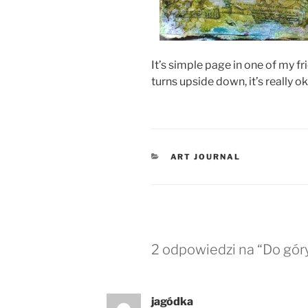
It’s simple page in one of my fr
turns upside down, it’s really ok 
KATEGORIE
ART JOURNAL
2 odpowiedzi na “Do gór
jagódka