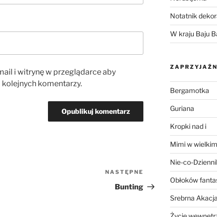
Notatnik dekor
W kraju Baju B
ZAPRZYJAŹN
ail i witrynę w przeglądarce aby
 kolejnych komentarzy.
Bergamotka
Guriana
Kropki nad i
Mimi w wielkim
Nie-co-Dzienni
NASTĘPNE
Następny
Obłoków fanta
wpis
Bunting
Srebrna Akacj
Życie wewnętrz