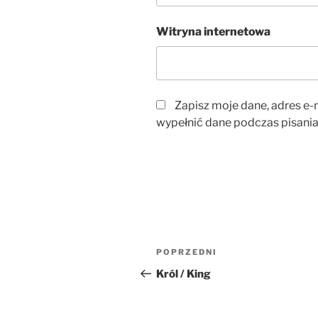
Witryna internetowa
Zapisz moje dane, adres e-m
wypełnić dane podczas pisania
Nawigacja
Poprzedni
POPRZEDNI
wpisu
wpis
Król / King