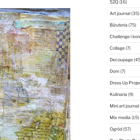
52Q
(16)
Art journal
(35)
Biżuteria
(75)
Challenge i ko
Collage
(7)
Decoupage
(45
Dom
(7)
Dress Up Proje
Kulinaria
(9)
Mini art journa
Mix media
(15)
Ogród
(57)