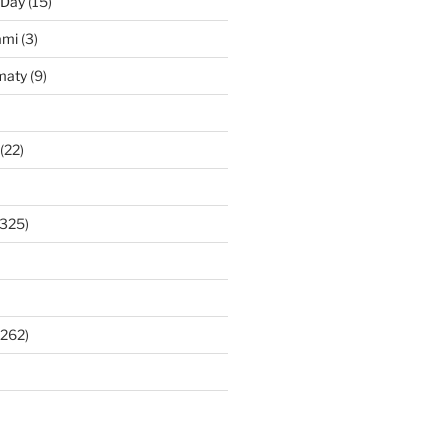
 Day
(15)
ami
(3)
maty
(9)
(22)
325)
262)