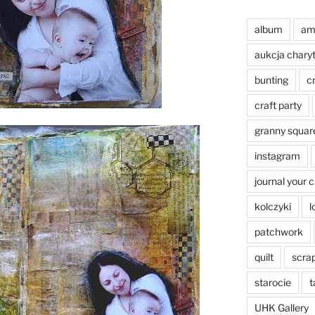
album
am
aukcja chary
bunting
c
craft party
granny squar
instagram
journal your 
kolczyki
l
patchwork
quilt
scra
starocie
t
UHK Gallery