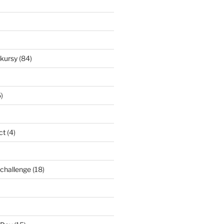
nkursy
(84)
)
ct
(4)
l challenge
(18)