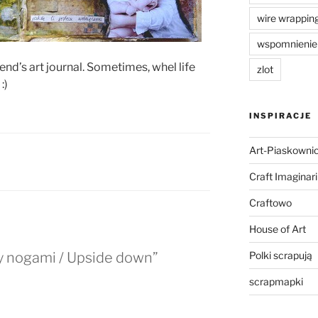
wire wrappin
wspomnienie
iend’s art journal. Sometimes, whel life
zlot
:)
INSPIRACJE
Art-Piaskowni
Craft Imaginar
Craftowo
House of Art
y nogami / Upside down”
Polki scrapują
scrapmapki