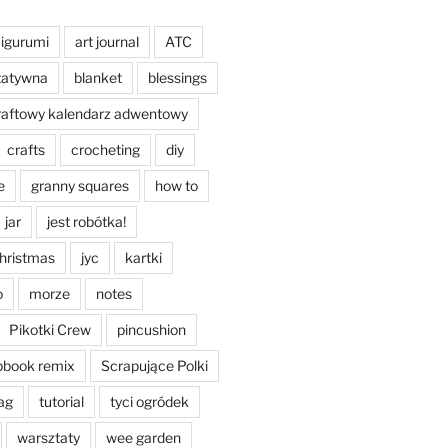
igurumi
art journal
ATC
tatywna
blanket
blessings
raftowy kalendarz adwentowy
crafts
crocheting
diy
e
granny squares
how to
jar
jest robótka!
christmas
jyc
kartki
o
morze
notes
Pikotki Crew
pincushion
pbook remix
Scrapujące Polki
ag
tutorial
tyci ogródek
warsztaty
wee garden