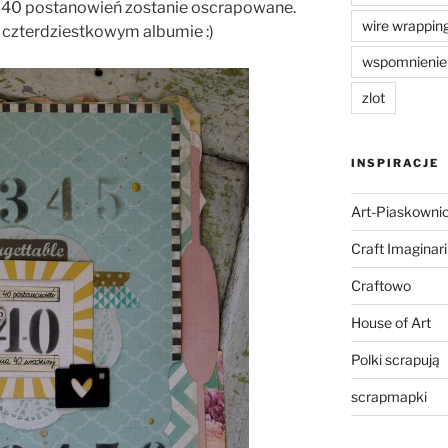
h 40 postanowień zostanie oscrapowane.
wire wrappin
 czterdziestkowym albumie :)
wspomnienie
zlot
INSPIRACJE
Art-Piaskowni
Craft Imaginar
Craftowo
House of Art
Polki scrapują
scrapmapki