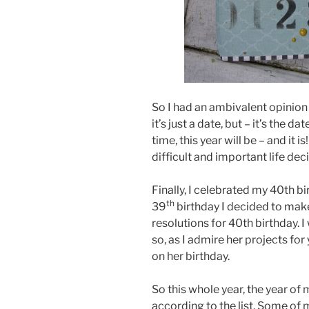
So I had an ambivalent opinion 
it’s just a date, but – it’s the 
time, this year will be – and it i
difficult and important life dec
Finally, I celebrated my 40th b
th
39
birthday I decided to make 
resolutions for 40th birthday. I
so, as I admire her projects fo
on her birthday.
So this whole year, the year of 
according to the list. Some of 