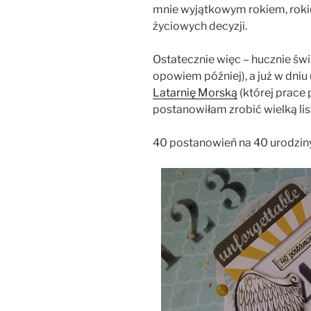
mnie wyjątkowym rokiem, rokie
życiowych decyzji.
Ostatecznie więc – hucznie św
opowiem później), a już w dniu
Latarnię Morską
(której prace
postanowiłam zrobić wielką li
40 postanowień na 40 urodziny