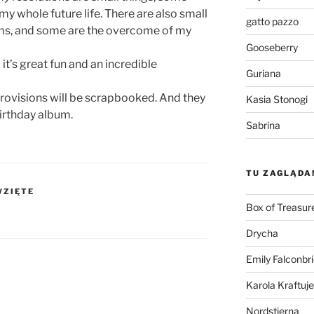
my whole future life. There are also small
gatto pazzo
ams, and some are the overcome of my
Gooseberry
it’s great fun and an incredible
Guriana
rovisions will be scrapbooked. And they
Kasia Stonogi
 birthday album.
Sabrina
TU ZAGLĄDA
WZIĘTE
Box of Treasur
Drycha
Emily Falconbr
Karola Kraftuje
Nordstjerna