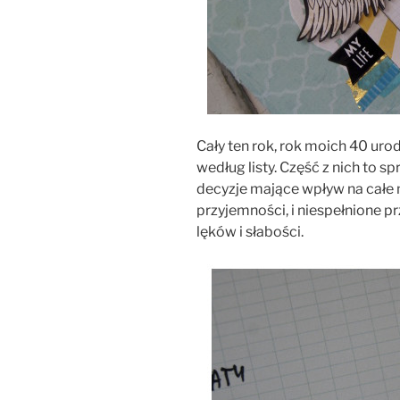
Cały ten rok, rok moich 40 uro
według listy. Część z nich to 
decyzje mające wpływ na całe m
przyjemności, i niespełnione p
lęków i słabości.