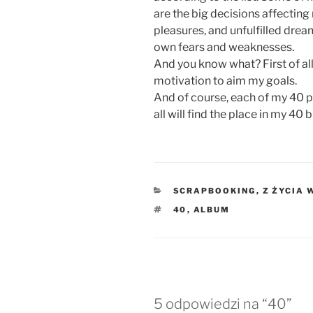
are the big decisions affecting 
pleasures, and unfulfilled dre
own fears and weaknesses.
And you know what? First of all 
motivation to aim my goals.
And of course, each of my 40 p
all will find the place in my 40
KATEGORIE
SCRAPBOOKING
,
Z ŻYCIA 
TAGI
40
,
ALBUM
5 odpowiedzi na “40”