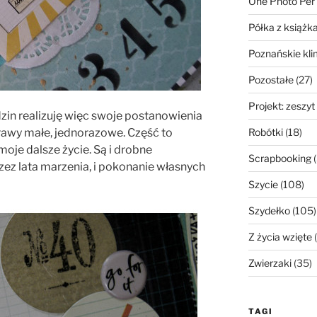
One Photo Per
Półka z książk
Poznańskie kli
Pozostałe
(27)
Projekt: zeszyt
dzin realizuję więc swoje postanowienia
sprawy małe, jednorazowe. Część to
Robótki
(18)
oje dalsze życie. Są i drobne
Scrapbooking
(
rzez lata marzenia, i pokonanie własnych
Szycie
(108)
Szydełko
(105)
Z życia wzięte
(
Zwierzaki
(35)
TAGI