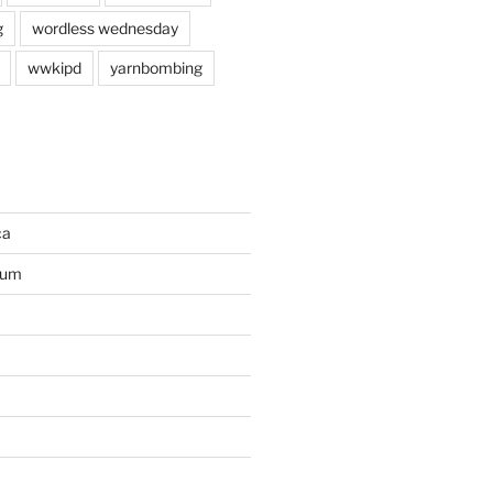
g
wordless wednesday
wwkipd
yarnbombing
ca
ium