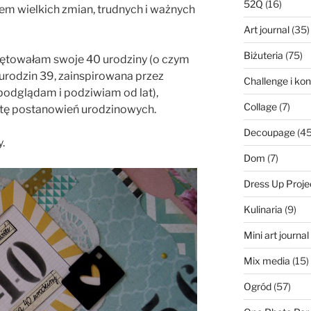
52Q
(16)
m wielkich zmian, trudnych i ważnych
Art journal
(35)
Biżuteria
(75)
iętowałam swoje 40 urodziny (o czym
 urodzin 39, zainspirowana przez
Challenge i ko
 podglądam i podziwiam od lat),
Collage
(7)
stę postanowień urodzinowych.
Decoupage
(45
.
Dom
(7)
Dress Up Proje
Kulinaria
(9)
Mini art journa
Mix media
(15)
Ogród
(57)