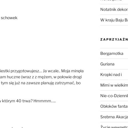
Notatnik dekor
y schowek
W kraju Baju B
ZAPRZYJAŹN
Bergamotka
Guriana
ziestki przygotowujesz… Ja wcale.. Moja minęła
Kropki nad i
łam huczne (wraz z z mężem, w połowie drogi
a tym się już na zawsze planuję zatrzymać, bo
Mimi w wielkim
Nie-co-Dzienni
u, w którym 40 trwa? Hmmmm…..
Obłoków fanta
Srebrna Akacj
Życie wewnętrz