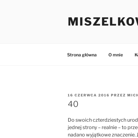
Przejdź
do
MISZELKO
treści
Strona główna
O mnie
K
OPUBLIKOWANE
16 CZERWCA 2016
PRZEZ
MIC
W
40
Do swoich czterdziestych urod
jednej strony – realnie – to prze
nadano wyjątkowe znaczenie. Je