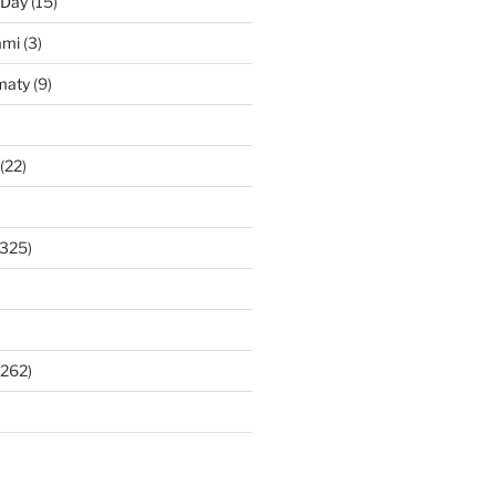
 Day
(15)
ami
(3)
maty
(9)
(22)
325)
262)