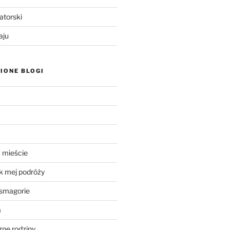
atorski
aju
IONE BLOGI
 mieście
k mej podróży
smagorie
a
ne rodziny