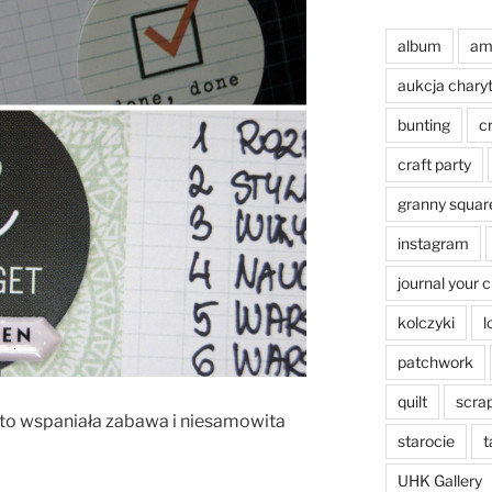
album
am
aukcja chary
bunting
c
craft party
granny squar
instagram
journal your 
kolczyki
l
patchwork
quilt
scra
 to wspaniała zabawa i niesamowita
starocie
t
UHK Gallery