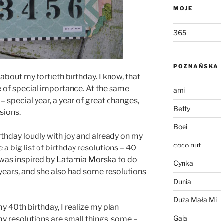
MOJE
365
POZNAŃSKA 
about my fortieth birthday. I know, that
date of special importance. At the same
ami
s! – special year, a year of great changes,
Betty
isions.
Boei
irthday loudly with joy and already on my
coco.nut
a big list of birthday resolutions – 40
 was inspired by
Latarnia Morska
to do
Cynka
r years, and she also had some resolutions
Dunia
Duża Mała Mi
my 40th birthday, I realize my plan
Gaja
my resolutions are small things, some –