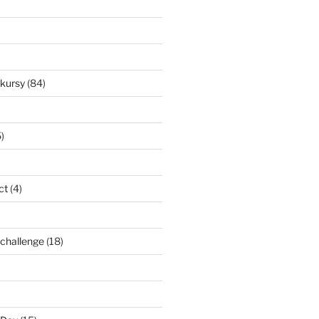
nkursy
(84)
)
ct
(4)
l challenge
(18)