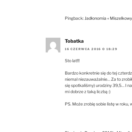
Pingback:
Jadłonomia « Miszelkow
Tobatka
16 CZERWCA 2016 O 18:29
Sto lat!!!
Bardzo konkretnie się do tej czterd
niemal niezauważalnie… Za to zrobi
się spotkaliśmy) urodziny 39,5… I n
mi dobrze z taką liczbą :)
PS. Może zrobię sobie listę w rok