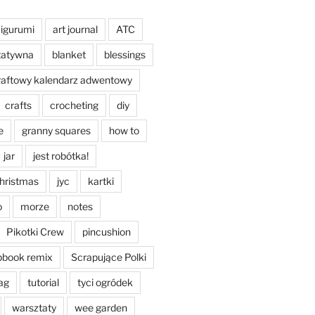
igurumi
art journal
ATC
tatywna
blanket
blessings
raftowy kalendarz adwentowy
crafts
crocheting
diy
e
granny squares
how to
jar
jest robótka!
christmas
jyc
kartki
o
morze
notes
Pikotki Crew
pincushion
pbook remix
Scrapujące Polki
ag
tutorial
tyci ogródek
warsztaty
wee garden