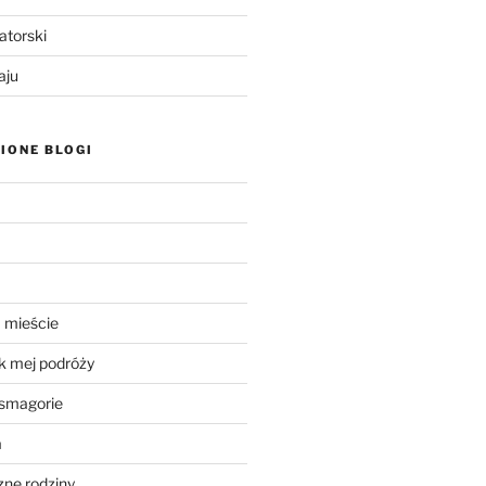
atorski
aju
IONE BLOGI
 mieście
k mej podróży
smagorie
a
ne rodziny