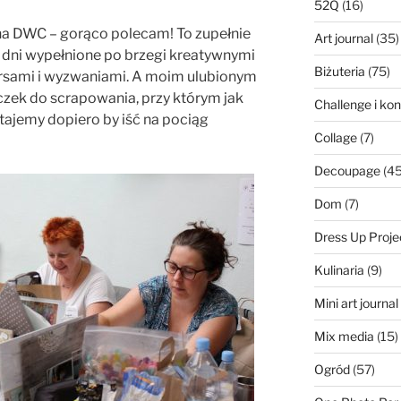
52Q
(16)
ie na DWC – gorąco polecam! To zupełnie
Art journal
(35)
 dni wypełnione po brzegi kreatywnymi
Biżuteria
(75)
rsami i wyzwaniami. A moim ulubionym
czek do scrapowania, przy którym jak
Challenge i ko
tajemy dopiero by iść na pociąg
Collage
(7)
Decoupage
(45
Dom
(7)
Dress Up Proje
Kulinaria
(9)
Mini art journa
Mix media
(15)
Ogród
(57)