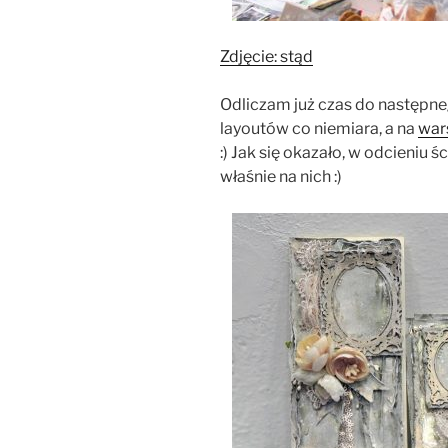
Zdjęcie: stąd
Odliczam już czas do następ
layoutów co niemiara, a na
war
:) Jak się okazało, w odcieniu ś
właśnie na nich :)