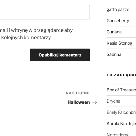
gatto pazzo
Gooseberry
ail i witrynę w przeglądarce aby
Guriana
 kolejnych komentarzy.
Kasia Stonogi
Sabrina
TU ZAGLĄDA
Box of Treasur
NASTĘPNE
Następny
wpis
Drycha
Halloween
Emily Falconbr
Karola Kraftuje
Nordstjerna