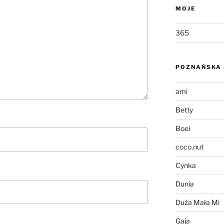
MOJE
365
POZNAŃSKA 
ami
Betty
Boei
coco.nut
Cynka
Dunia
Duża Mała Mi
Gaja