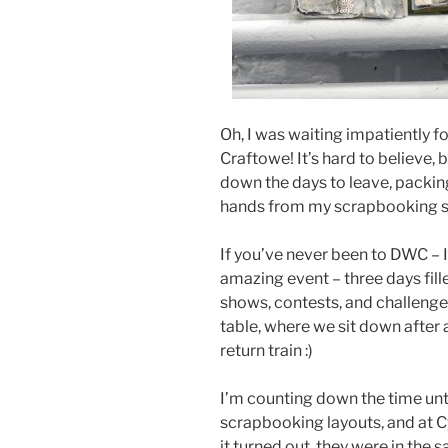
Oh, I was waiting impatiently f
Craftowe! It’s hard to believe, b
down the days to leave, packin
hands from my scrapbooking s
If you’ve never been to DWC – I
amazing event – three days fill
shows, contests, and challenges
table, where we sit down after a
return train :)
I’m counting down the time unti
scrapbooking layouts, and at C
it turned out, they were in the