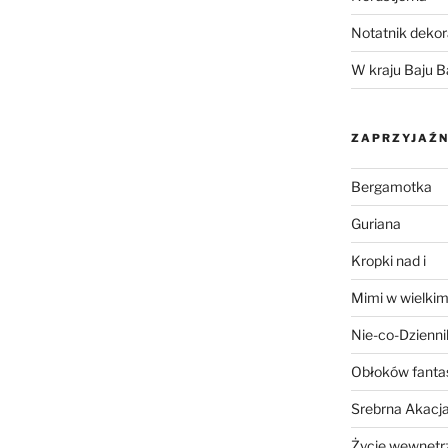
Notatnik dekor
W kraju Baju B
ZAPRZYJAŹN
Bergamotka
Guriana
Kropki nad i
Mimi w wielkim
Nie-co-Dzienni
Obłoków fanta
Srebrna Akacj
Życie wewnętrz