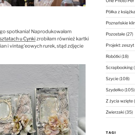
One Photo Per
Półka z książk
Poznańskie kli
nego spotkania! Naprodukowałam
Pozostałe
(27)
sztatach u Cynki
zrobiłam również kartki
Projekt: zeszyt
cian i vintag’eowych rurek, stąd zdjęcie
Robótki
(18)
Scrapbooking
(
Szycie
(108)
Szydełko
(105)
Z życia wzięte
(
Zwierzaki
(35)
TAGI