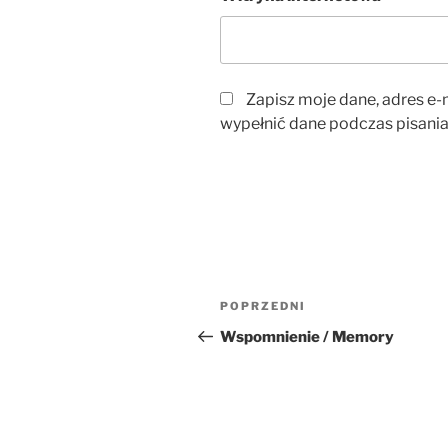
Zapisz moje dane, adres e-m
wypełnić dane podczas pisania
Nawigacja
Poprzedni
POPRZEDNI
wpisu
wpis
Wspomnienie / Memory