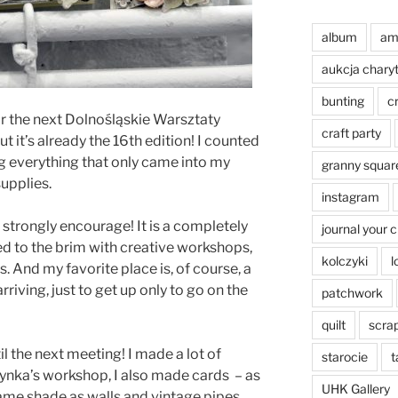
album
am
aukcja chary
bunting
c
or the next Dolnośląskie Warsztaty
craft party
ut it’s already the 16th edition! I counted
g everything that only came into my
granny squar
upplies.
instagram
 strongly encourage! It is a completely
journal your 
ed to the brim with creative workshops,
kolczyki
l
. And my favorite place is, of course, a
rriving, just to get up only to go on the
patchwork
quilt
scra
l the next meeting! I made a lot of
starocie
t
ynka’s workshop, I also made cards – as
UHK Gallery
 same shade as walls and vintage pipes,