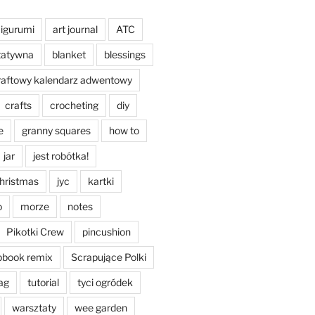
igurumi
art journal
ATC
tatywna
blanket
blessings
raftowy kalendarz adwentowy
crafts
crocheting
diy
e
granny squares
how to
jar
jest robótka!
christmas
jyc
kartki
o
morze
notes
Pikotki Crew
pincushion
pbook remix
Scrapujące Polki
ag
tutorial
tyci ogródek
warsztaty
wee garden