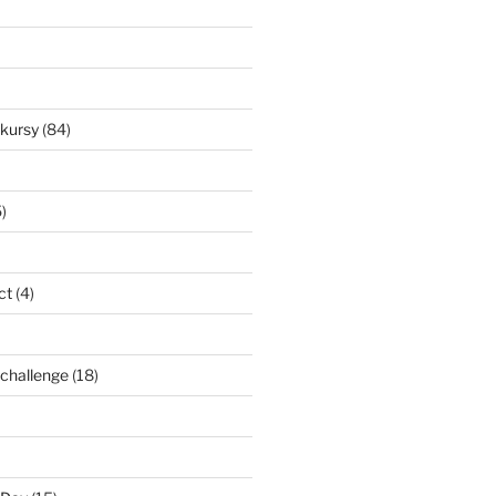
nkursy
(84)
)
ct
(4)
l challenge
(18)