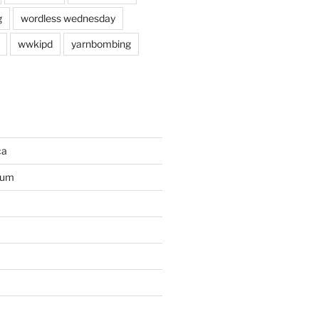
g
wordless wednesday
wwkipd
yarnbombing
ca
ium