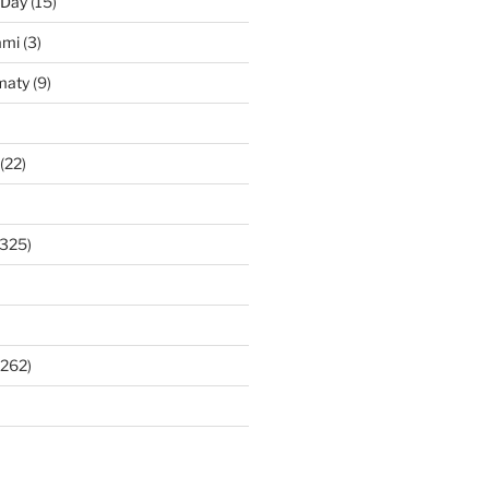
 Day
(15)
ami
(3)
maty
(9)
(22)
325)
262)