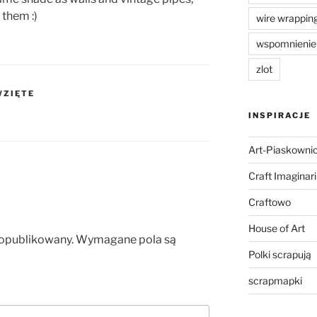
 them :)
wire wrappin
wspomnienie
zlot
WZIĘTE
INSPIRACJE
Art-Piaskowni
Craft Imaginar
Craftowo
House of Art
 opublikowany.
Wymagane pola są
Polki scrapują
scrapmapki