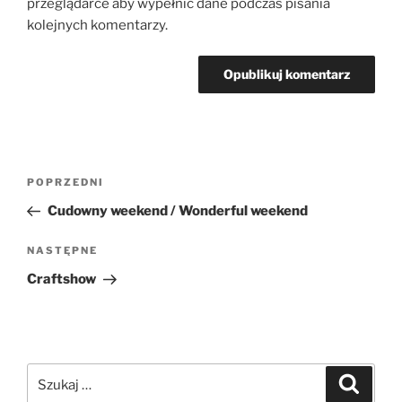
przeglądarce aby wypełnić dane podczas pisania
kolejnych komentarzy.
Nawigacja
Poprzedni
POPRZEDNI
wpisu
wpis
Cudowny weekend / Wonderful weekend
Następny
NASTĘPNE
wpis
Craftshow
Szukaj:
Szukaj