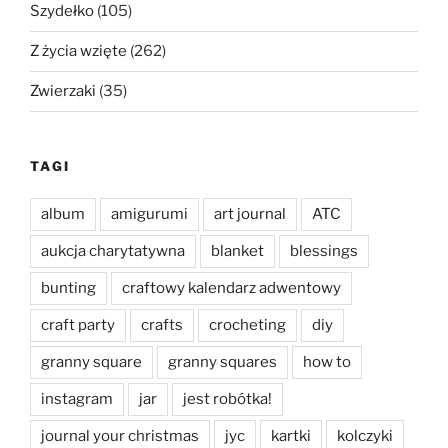
Szydełko
(105)
Z życia wzięte
(262)
Zwierzaki
(35)
TAGI
album
amigurumi
art journal
ATC
aukcja charytatywna
blanket
blessings
bunting
craftowy kalendarz adwentowy
craft party
crafts
crocheting
diy
granny square
granny squares
how to
instagram
jar
jest robótka!
journal your christmas
jyc
kartki
kolczyki