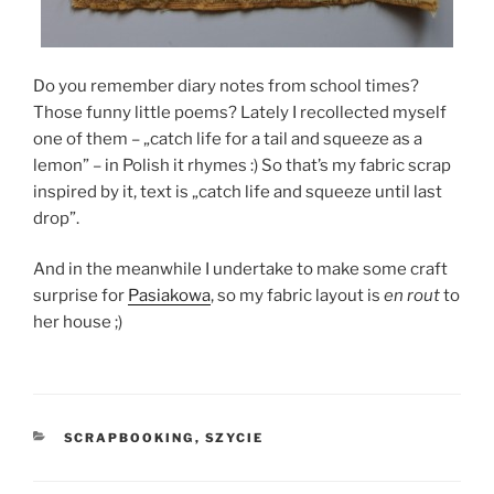
Do you remember diary notes from school times?
Those funny little poems? Lately I recollected myself
one of them – „catch life for a tail and squeeze as a
lemon” – in Polish it rhymes :) So that’s my fabric scrap
inspired by it, text is „catch life and squeeze until last
drop”.
And in the meanwhile I undertake to make some craft
surprise for
Pasiakowa
, so my fabric layout is
en rout
to
her house ;)
KATEGORIE
SCRAPBOOKING
,
SZYCIE