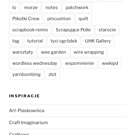
lo
morze
notes
patchwork
Pikotki Crew
pincushion
quilt
scrapbook remix
Scrapujące Polki
starocie
tag
tutorial
tyci ogródek
UHK Gallery
warsztaty
wee garden
wire wrapping
wordless wednesday
wspomnienie
wwkipd
yarnbombing
zlot
INSPIRACJE
Art-Piaskownica
Craft Imaginarium
Craftowo