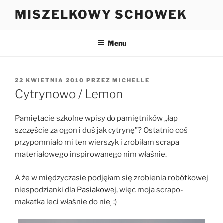
Przejdź
MISZELKOWY SCHOWEK
do
treści
Menu
OPUBLIKOWANE
22 KWIETNIA 2010
PRZEZ
MICHELLE
W
Cytrynowo / Lemon
Pamiętacie szkolne wpisy do pamiętników „łap
szczęście za ogon i duś jak cytrynę”? Ostatnio coś
przypomniało mi ten wierszyk i zrobiłam scrapa
materiałowego inspirowanego nim właśnie.
A że w międzyczasie podjęłam się zrobienia robótkowej
niespodzianki dla
Pasiakowej
, więc moja scrapo-
makatka leci właśnie do niej :)