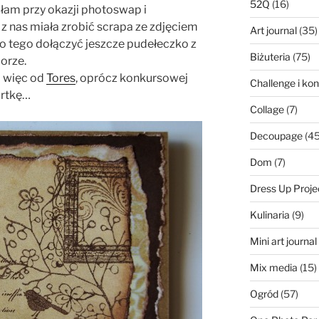
52Q
(16)
am przy okazji photoswap i
 nas miała zrobić scrapa ze zdjęciem
Art journal
(35)
do tego dołączyć jeszcze pudełeczko z
Biżuteria
(75)
orze.
m więc od
Tores
, oprócz konkursowej
Challenge i ko
artkę…
Collage
(7)
Decoupage
(45
Dom
(7)
Dress Up Proje
Kulinaria
(9)
Mini art journa
Mix media
(15)
Ogród
(57)