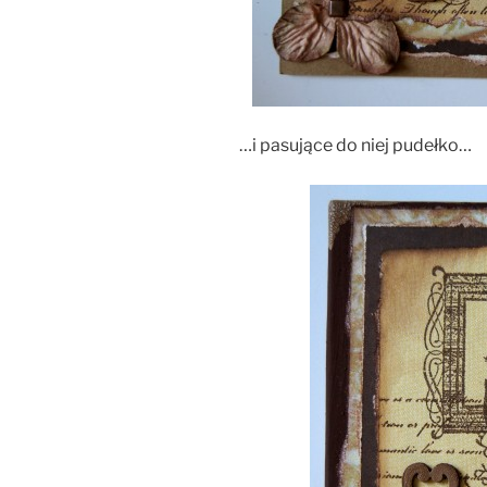
…i pasujące do niej pudełko…