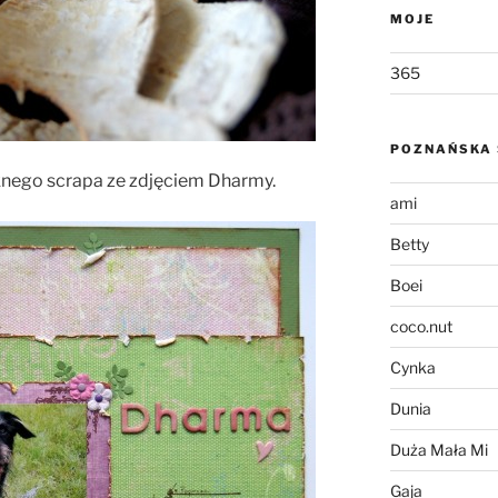
MOJE
365
POZNAŃSKA 
ęknego scrapa ze zdjęciem Dharmy.
ami
Betty
Boei
coco.nut
Cynka
Dunia
Duża Mała Mi
Gaja