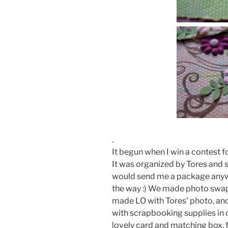
.
It begun when I win a contest
It was organized by Tores and 
would send me a package anyw
the way :) We made photo swap 
made LO with Tores’ photo, an
with scrapbooking supplies in 
lovely card and matching box, f