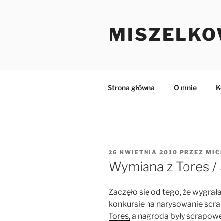
Przejdź
do
MISZELKO
treści
Strona główna
O mnie
K
OPUBLIKOWANE
26 KWIETNIA 2010
PRZEZ
MIC
W
Wymiana z Tores /
Zaczęło się od tego, że wygra
konkursie na narysowanie scr
Tores,
a nagrodą były scrapowe 