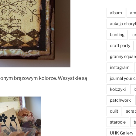
album
am
aukcja chary
bunting
c
craft party
granny squar
instagram
ionym brązowym kolorze. Wszystkie są
journal your 
kolczyki
l
patchwork
quilt
scra
starocie
t
UHK Gallery