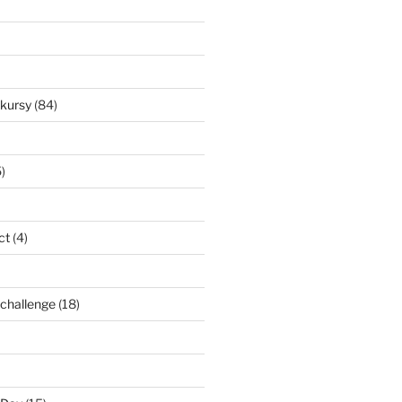
nkursy
(84)
)
ct
(4)
l challenge
(18)