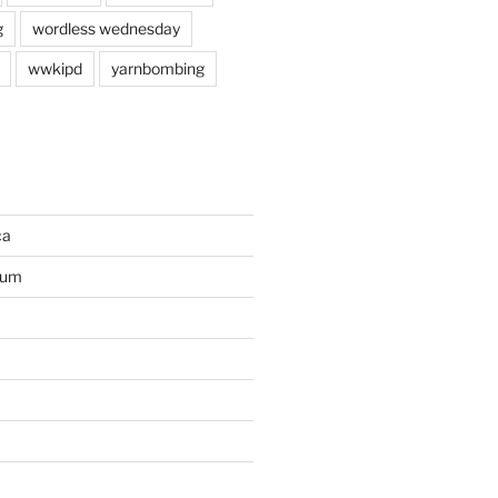
g
wordless wednesday
wwkipd
yarnbombing
ca
ium