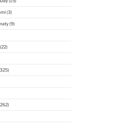
 Day
(15)
ami
(3)
maty
(9)
(22)
325)
262)