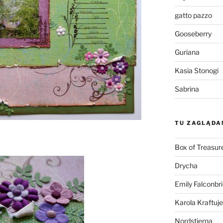
gatto pazzo
Gooseberry
Guriana
Kasia Stonogi
Sabrina
TU ZAGLĄDA
Box of Treasur
Drycha
Emily Falconbr
Karola Kraftuje
Nordstjerna