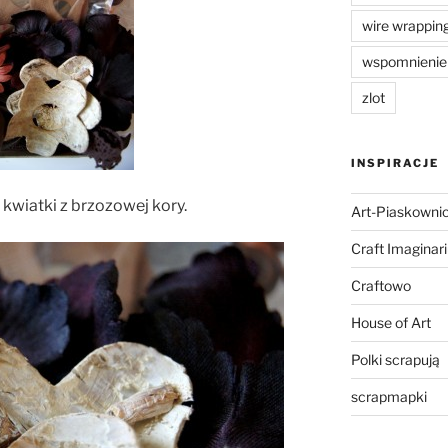
wire wrappin
wspomnienie
zlot
INSPIRACJE
 kwiatki z brzozowej kory.
Art-Piaskowni
Craft Imaginar
Craftowo
House of Art
Polki scrapują
scrapmapki