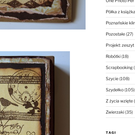
One Photo Per
Półka z książk
Poznańskie kli
Pozostałe
(27)
Projekt: zeszyt
Robótki
(18)
Scrapbooking
(
Szycie
(108)
Szydełko
(105)
Z życia wzięte
(
Zwierzaki
(35)
TAGI