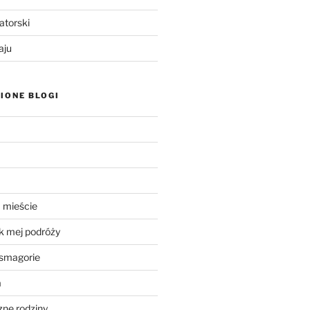
atorski
aju
IONE BLOGI
 mieście
k mej podróży
smagorie
a
ne rodziny