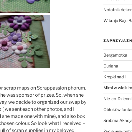
Notatnik dekor
W kraju Baju B
ZAPRZYJAŹN
Bergamotka
Guriana
Kropki nad i
 for scrap maps on Scrappassion phorum.
Mimi w wielkim
she was sponsor of prizes. So, when she
Nie-co-Dzienni
ay, we decide to organized our swap by
( we sent each other photos, and I
Obłoków fanta
d she made one with mine), and also box
Srebrna Akacj
chosen colour. So look what I received –
ull of scrap supplies in my beloved
Życie wewnętrz