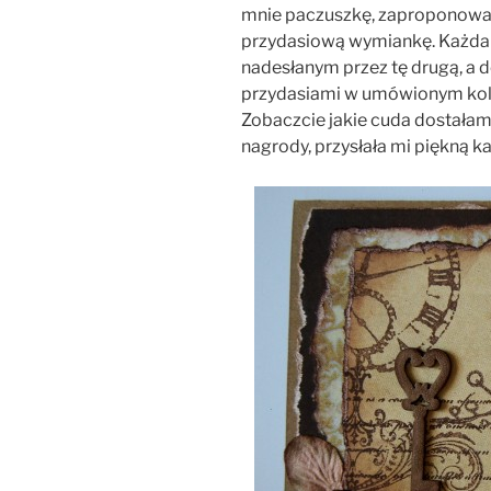
mnie paczuszkę, zaproponował
przydasiową wymiankę. Każda z
nadesłanym przez tę drugą, a 
przydasiami w umówionym kol
Zobaczcie jakie cuda dostała
nagrody, przysłała mi piękną k