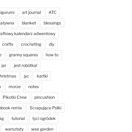
igurumi
art journal
ATC
tatywna
blanket
blessings
raftowy kalendarz adwentowy
crafts
crocheting
diy
e
granny squares
how to
jar
jest robótka!
christmas
jyc
kartki
o
morze
notes
Pikotki Crew
pincushion
pbook remix
Scrapujące Polki
ag
tutorial
tyci ogródek
warsztaty
wee garden