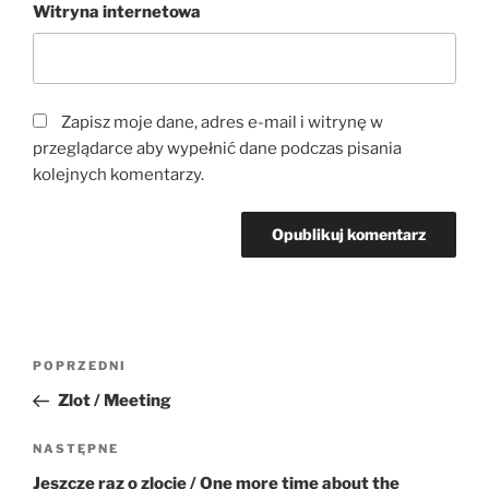
Witryna internetowa
Zapisz moje dane, adres e-mail i witrynę w
przeglądarce aby wypełnić dane podczas pisania
kolejnych komentarzy.
Nawigacja
Poprzedni
POPRZEDNI
wpisu
wpis
Zlot / Meeting
Następny
NASTĘPNE
wpis
Jeszcze raz o zlocie / One more time about the