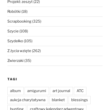
Projekt: zeszyt
(22)
Robótki
(18)
Scrapbooking
(325)
Szycie
(108)
Szydełko
(105)
Z życia wzięte
(262)
Zwierzaki
(35)
TAGI
album
amigurumi
art journal
ATC
aukcja charytatywna
blanket
blessings
bunting
craftowy kalendarz adwentowy