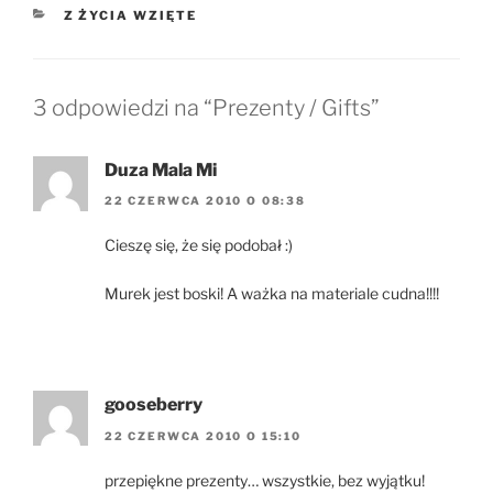
KATEGORIE
Z ŻYCIA WZIĘTE
3 odpowiedzi na “Prezenty / Gifts”
Duza Mala Mi
22 CZERWCA 2010 O 08:38
Cieszę się, że się podobał :)
Murek jest boski! A ważka na materiale cudna!!!!
gooseberry
22 CZERWCA 2010 O 15:10
przepiękne prezenty… wszystkie, bez wyjątku!