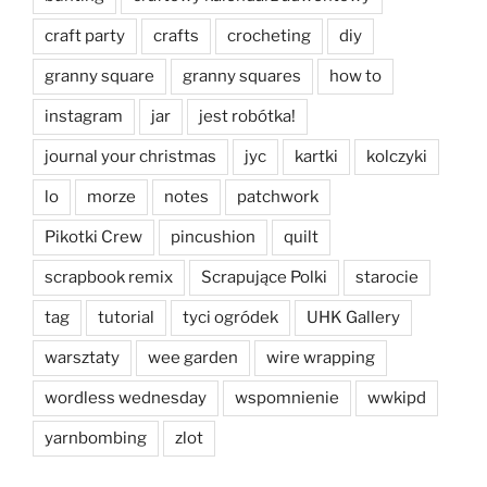
craft party
crafts
crocheting
diy
granny square
granny squares
how to
instagram
jar
jest robótka!
journal your christmas
jyc
kartki
kolczyki
lo
morze
notes
patchwork
Pikotki Crew
pincushion
quilt
scrapbook remix
Scrapujące Polki
starocie
tag
tutorial
tyci ogródek
UHK Gallery
warsztaty
wee garden
wire wrapping
wordless wednesday
wspomnienie
wwkipd
yarnbombing
zlot