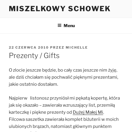
Przejdź
MISZELKOWY SCHOWEK
do
treści
Menu
OPUBLIKOWANE
22 CZERWCA 2010
PRZEZ
MICHELLE
W
Prezenty / Gifts
O zlocie jeszcze będzie, bo cały czas jeszcze nim żyję,
ale dziś chciałam się pochwalić pięknymi prezentami,
jakie ostatnio dostałam.
Najpierw listonosz przyniósł mi pękatą kopertę, która
jak się okazało – zawierała wzruszający list, przemiłą
karteczkę i piękne prezenty od
Dużej Małej Mi
.
Filcowa saszetka zawierała komplet biżuterii w moich
ulubionych brązach, natomiast głównym punktem