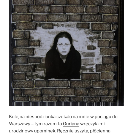
Kolejna niespodzianka czekała na mnie w pociągu do
Warszawy – tym razem to
Guriana
wręczyła mi
urodzinowy upominek. Ręcznie uszyta, płócienna