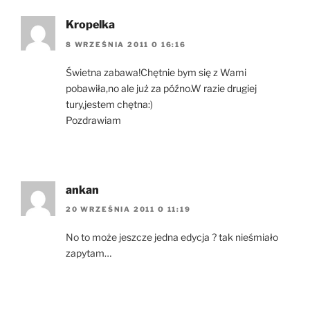
Kropelka
8 WRZEŚNIA 2011 O 16:16
Świetna zabawa!Chętnie bym się z Wami
pobawiła,no ale już za późno.W razie drugiej
tury,jestem chętna:)
Pozdrawiam
ankan
20 WRZEŚNIA 2011 O 11:19
No to może jeszcze jedna edycja ? tak nieśmiało
zapytam…