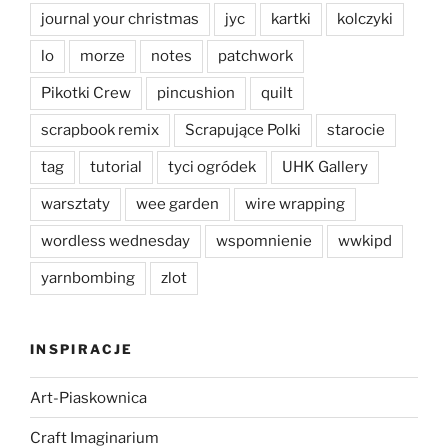
journal your christmas
jyc
kartki
kolczyki
lo
morze
notes
patchwork
Pikotki Crew
pincushion
quilt
scrapbook remix
Scrapujące Polki
starocie
tag
tutorial
tyci ogródek
UHK Gallery
warsztaty
wee garden
wire wrapping
wordless wednesday
wspomnienie
wwkipd
yarnbombing
zlot
INSPIRACJE
Art-Piaskownica
Craft Imaginarium