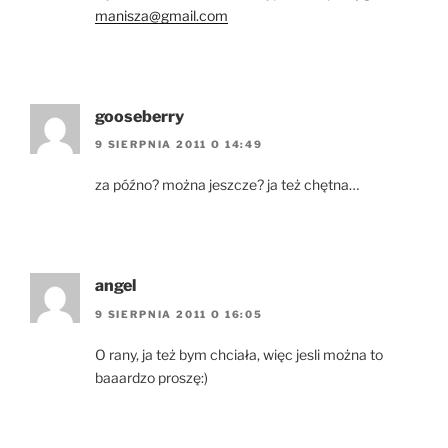
manisza@gmail.com
gooseberry
9 SIERPNIA 2011 O 14:49
za późno? można jeszcze? ja też chętna…
angel
9 SIERPNIA 2011 O 16:05
O rany, ja też bym chciała, więc jesli można to
baaardzo proszę:)