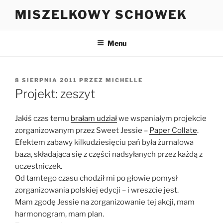
Przejdź
MISZELKOWY SCHOWEK
do
treści
Menu
OPUBLIKOWANE
8 SIERPNIA 2011
PRZEZ
MICHELLE
W
Projekt: zeszyt
Jakiś czas temu
brałam udział
we wspaniałym projekcie
zorganizowanym przez Sweet Jessie –
Paper Collate
.
Efektem zabawy kilkudziesięciu pań była żurnalowa
baza, składająca się z części nadsyłanych przez każdą z
uczestniczek.
Od tamtego czasu chodził mi po głowie pomysł
zorganizowania polskiej edycji – i wreszcie jest.
Mam zgodę Jessie na zorganizowanie tej akcji, mam
harmonogram, mam plan.