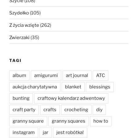
Szycie
(108)
Szydełko
(105)
Z życia wzięte
(262)
Zwierzaki
(35)
TAGI
album
amigurumi
art journal
ATC
aukcja charytatywna
blanket
blessings
bunting
craftowy kalendarz adwentowy
craft party
crafts
crocheting
diy
granny square
granny squares
how to
instagram
jar
jest robótka!