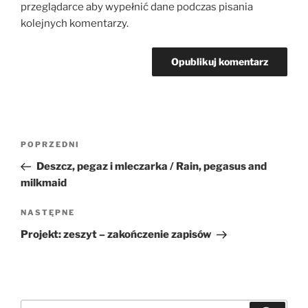
przeglądarce aby wypełnić dane podczas pisania
kolejnych komentarzy.
Nawigacja
Poprzedni
POPRZEDNI
wpisu
wpis
Deszcz, pegaz i mleczarka / Rain, pegasus and
milkmaid
Następny
NASTĘPNE
wpis
Projekt: zeszyt – zakończenie zapisów
Szukaj: