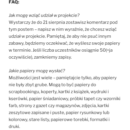
FAQ:
Jak mogę wziąć udział w projekcie?
Wystarczy że do 21 sierpnia zostawisz komentarz pod
tym postem – napisz w nim wyraźnie, że chcesz wziąć
udział w projekcie. Pamiętaj, że aby nie psuć innym
zabawy, będziemy oczekiwać, że wyślesz swoje papiery
w terminie. Jeśli liczba uczestników osiągnie 50(+ja
oczywiście), zamkniemy zapisy.
Jakie papiery mogę wysłać?
Możliwości jest wiele – pamiętajcie tylko, aby papiery
nie były zbyt grube. Mogą to być papiery do
scrapbookingu, koperty, kartki z książek, wydruki i
kserówki, papier śniadaniowy, próbki tapet czy wzorniki
farb, strony z gazet czy magazynów, zdjęcia, kartki
zeszytowe zapisane i puste, papier rysunkowy lub
kolorowy, stare listy, papierowe torebki, formatki i
druki.