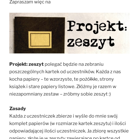
Zapraszam więc na
Projekt: zeszyt
polegać będzie na zebraniu
poszczególnych kartek od uczestników. Każda z nas
kocha papiery – te wzorzyste, te pożółkłe, strony
książek i stare papiery listowe. Złóżmy je razem w
niezapomniany zestaw – zróbmy sobie zeszyt :)
Zasady
Każda z uczestniczek zbierze i wyśle do mnie swój
komplet papierów (w rozmiarze kartek zeszytu) i ilości
odpowiadającej ilości uczestniczek. Ja zbiorę wszystkie
papiery, złożę je w zeszyty zawierające po kartce od